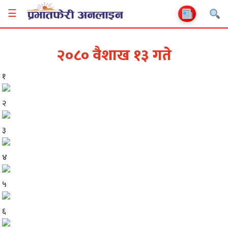
☰
२०८० वैशाख १३ गते
१
२
३
४
५
६