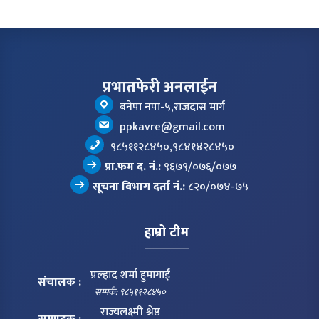
प्रभातफेरी अनलाईन
बनेपा नपा-५,राजदास मार्ग
ppkavre@gmail.com
९८५११२८४५०,९८४१४२८४५०
प्रा.फम द. नं.:
९६७९/०७६/०७७
सूचना विभाग दर्ता नं.:
८२०/०७४-७५
हाम्रो टीम
प्रल्हाद शर्मा हुमागाईं
संचालक :
सम्पर्क: ९८५११२८४५०
राज्यलक्ष्मी श्रेष्ठ