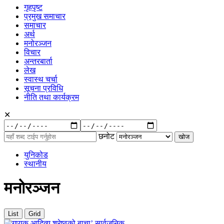
गृहपृष्ट
प्रमुख समाचार
समाचार
अर्थ
मनोरञ्जन
विचार
अन्तरबार्ता
लेख
स्वास्थ चर्चा
सूचना प्रविधि
नीति तथा कार्यक्रम
✕
रुची
अनुसार:
छनोट
युनिकोड
स्थानीय
मनोरञ्जन
List
Grid