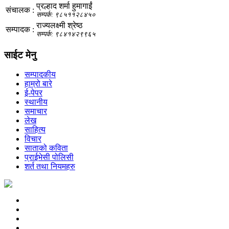
प्रल्हाद शर्मा हुमागाईं
संचालक :
सम्पर्क: ९८५११२८४५०
राज्यलक्ष्मी श्रेष्ठ
सम्पादक :
सम्पर्क: ९८४१४२९९६५
साईट मेनु
सम्पादकीय
हाम्रो बारे
ई-पेपर
स्थानीय
समाचार
लेख
साहित्य
विचार
साताको कविता
प्राईभेसी पोलिसी
शर्त तथा नियमहरु