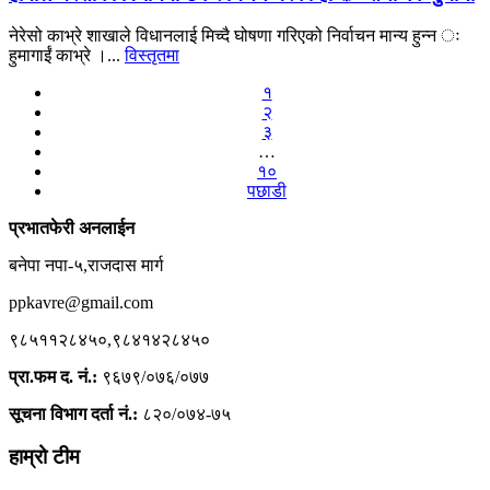
नेरेसो काभ्रे शाखाले विधानलाई मिच्दै घोषणा गरिएको निर्वाचन मान्य हुन्न ः
हुमागाईं काभ्रे ।...
विस्तृतमा
१
२
३
…
१०
पछाडी
प्रभातफेरी अनलाईन
बनेपा नपा-५,राजदास मार्ग
ppkavre@gmail.com
९८५११२८४५०,९८४१४२८४५०
प्रा.फम द. नं.:
९६७९/०७६/०७७
सूचना विभाग दर्ता नं.:
८२०/०७४-७५
हाम्रो टीम