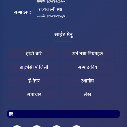
सम्पर्क: ९८५११२८४५०
राज्यलक्ष्मी श्रेष्ठ
सम्पादक :
सम्पर्क: ९८४१४२९९६५
साईट मेनु
हाम्रो बारे
शर्त तथा नियमहरु
प्राईभेसी पोलिसी
सम्पादकीय
ई-पेपर
स्थानीय
समाचार
लेख