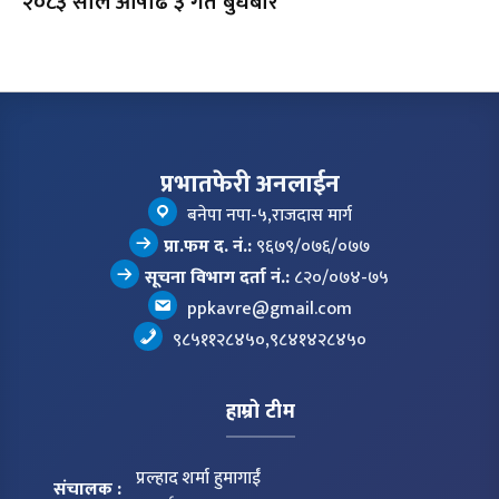
२०८३ साल आषाढ ३ गते बुधबार
प्रभातफेरी अनलाईन
बनेपा नपा-५,राजदास मार्ग
प्रा.फम द. नं.:
९६७९/०७६/०७७
सूचना विभाग दर्ता नं.:
८२०/०७४-७५
ppkavre@gmail.com
९८५११२८४५०,९८४१४२८४५०
हाम्रो टीम
प्रल्हाद शर्मा हुमागाईं
संचालक :