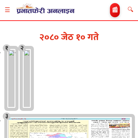
🔍
☰
📰
२०८० जेठ १० गते
१
२
३