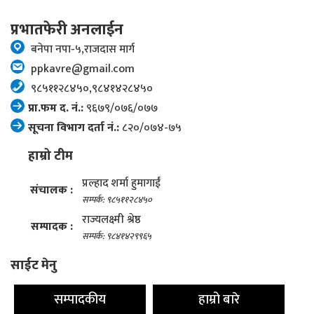
प्रभातफेरी अनलाईन
बनेपा नपा-५,राजदास मार्ग
ppkavre@gmail.com
९८५११२८४५०,९८४१४२८४५०
प्रा.फम द. नं.:
९६७९/०७६/०७७
सूचना विभाग दर्ता नं.:
८२०/०७४-७५
हाम्रो टीम
प्रल्हाद शर्मा हुमागाईं
संचालक :
सम्पर्क: ९८५११२८४५०
राज्यलक्ष्मी श्रेष्ठ
सम्पादक :
सम्पर्क: ९८४१४२९९६५
साईट मेनु
सम्पादकीय
हाम्रो बारे