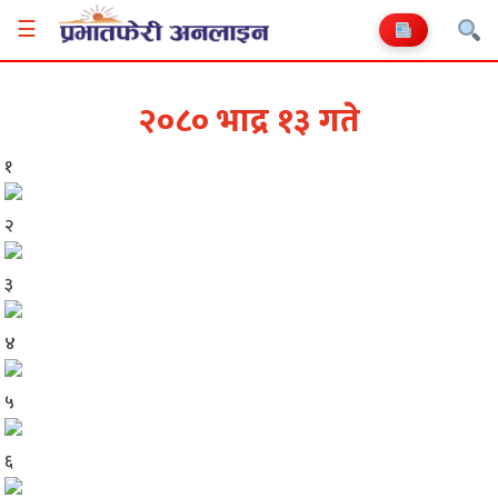
☰
२०८० भाद्र १३ गते
१
२
३
४
५
६