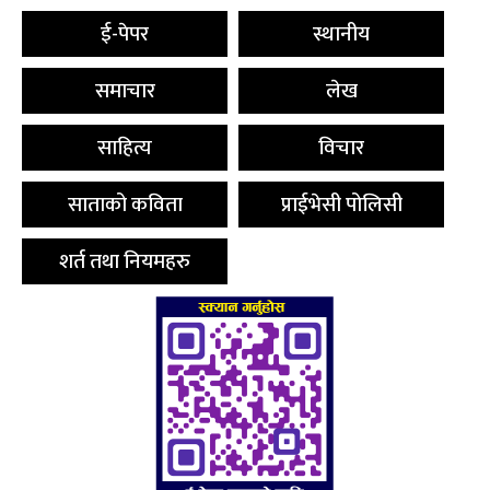
ई-पेपर
स्थानीय
समाचार
लेख
साहित्य
विचार
साताको कविता
प्राईभेसी पोलिसी
शर्त तथा नियमहरु