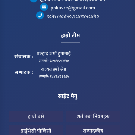
ppkavre@gmail.com
९८५११२८४५०,९८४१४२८४५०
हाम्रो टीम
प्रल्हाद शर्मा हुमागाईं
संचालक :
सम्पर्क: ९८५११२८४५०
राज्यलक्ष्मी श्रेष्ठ
सम्पादक :
सम्पर्क: ९८४१४२९९६५
साईट मेनु
हाम्रो बारे
शर्त तथा नियमहरु
प्राईभेसी पोलिसी
सम्पादकीय