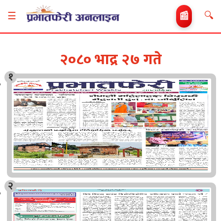
🔍
☰
📰
२०८० भाद्र २७ गते
१
२