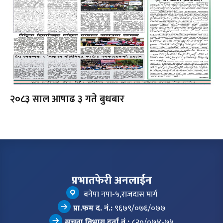
२०८३ साल आषाढ ३ गते बुधबार
प्रभातफेरी अनलाईन
बनेपा नपा-५,राजदास मार्ग
प्रा.फम द. नं.:
९६७९/०७६/०७७
सूचना विभाग दर्ता नं.:
८२०/०७४-७५