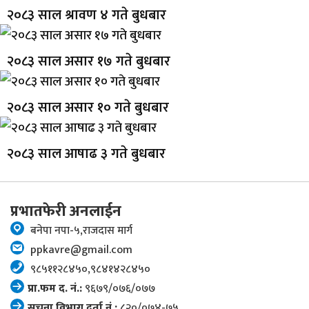
२०८३ साल श्रावण ४ गते बुधबार
२०८३ साल असार १७ गते बुधबार
२०८३ साल असार १० गते बुधबार
२०८३ साल आषाढ ३ गते बुधबार
प्रभातफेरी अनलाईन
बनेपा नपा-५,राजदास मार्ग
ppkavre@gmail.com
९८५११२८४५०,९८४१४२८४५०
प्रा.फम द. नं.:
९६७९/०७६/०७७
सूचना विभाग दर्ता नं.:
८२०/०७४-७५