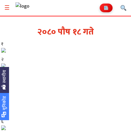
☰
२०८० पौष १८ गते
१
२
स्थानीय
३
४
युनिकोड
५
६