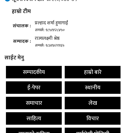
हाम्रो टीम
प्रल्हाद शर्मा हुमागाईं
संचालक :
सम्पर्क: ९८५११२८४५०
राज्यलक्ष्मी श्रेष्ठ
सम्पादक :
सम्पर्क: ९८४१४२९९६५
साईट मेनु
सम्पादकीय
हाम्रो बारे
ई-पेपर
स्थानीय
समाचार
लेख
साहित्य
विचार