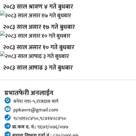
२०८३ साल श्रावण ४ गते बुधबार
२०८३ साल असार १७ गते बुधबार
२०८३ साल असार १० गते बुधबार
२०८३ साल आषाढ ३ गते बुधबार
प्रभातफेरी अनलाईन
बनेपा नपा-५,राजदास मार्ग
ppkavre@gmail.com
९८५११२८४५०,९८४१४२८४५०
प्रा.फम द. नं.:
९६७९/०७६/०७७
सूचना विभाग दर्ता नं.:
८२०/०७४-७५