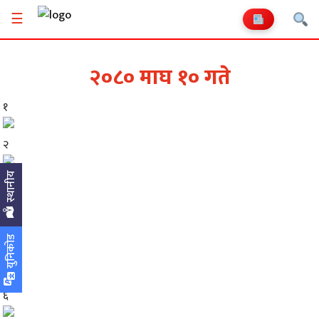
☰
२०८० माघ १० गते
१
२
स्थानीय
३
४
युनिकोड
५
६