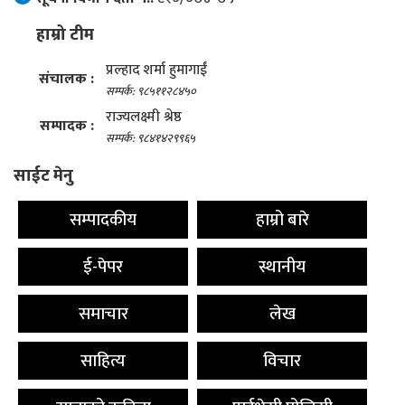
हाम्रो टीम
प्रल्हाद शर्मा हुमागाईं
संचालक :
सम्पर्क: ९८५११२८४५०
राज्यलक्ष्मी श्रेष्ठ
सम्पादक :
सम्पर्क: ९८४१४२९९६५
साईट मेनु
सम्पादकीय
हाम्रो बारे
ई-पेपर
स्थानीय
समाचार
लेख
साहित्य
विचार