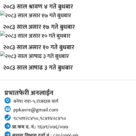
२०८३ साल श्रावण ४ गते बुधबार
२०८३ साल असार १७ गते बुधबार
२०८३ साल असार १० गते बुधबार
२०८३ साल आषाढ ३ गते बुधबार
प्रभातफेरी अनलाईन
बनेपा नपा-५,राजदास मार्ग
ppkavre@gmail.com
९८५११२८४५०,९८४१४२८४५०
प्रा.फम द. नं.:
९६७९/०७६/०७७
सूचना विभाग दर्ता नं.:
८२०/०७४-७५