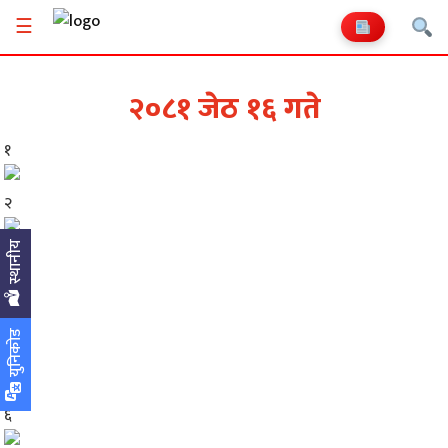
☰
२०८१ जेठ १६ गते
१
२
स्थानीय
३
४
युनिकोड
५
६