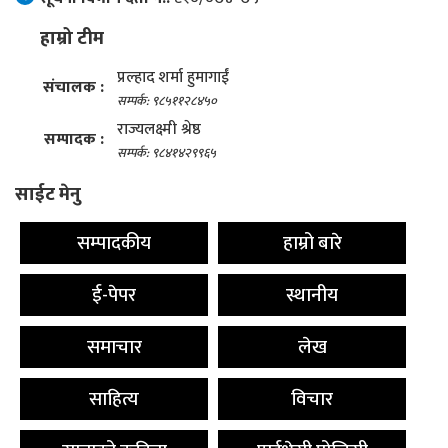
हाम्रो टीम
प्रल्हाद शर्मा हुमागाईं
संचालक :
सम्पर्क: ९८५११२८४५०
राज्यलक्ष्मी श्रेष्ठ
सम्पादक :
सम्पर्क: ९८४१४२९९६५
साईट मेनु
सम्पादकीय
हाम्रो बारे
ई-पेपर
स्थानीय
समाचार
लेख
साहित्य
विचार