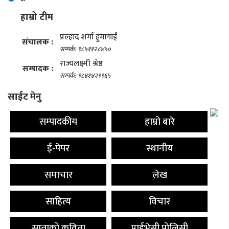
हाम्रो टीम
प्रल्हाद शर्मा हुमागाईं
संचालक :
सम्पर्क: ९८५११२८४५०
राज्यलक्ष्मी श्रेष्ठ
सम्पादक :
सम्पर्क: ९८४१४२९९६५
साईट मेनु
सम्पादकीय
हाम्रो बारे
ई-पेपर
स्थानीय
समाचार
लेख
साहित्य
विचार
साताको कविता
प्राईभेसी पोलिसी