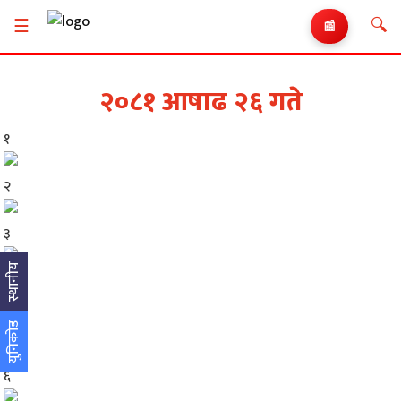
🔍
☰
📰
२०८१ आषाढ २६ गते
१
२
३
स्थानीय
४
५
युनिकोड
६