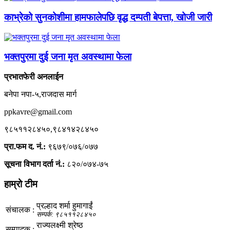
काभ्रेको सुनकोशीमा हामफालेपछि वृद्ध दम्पती बेपत्ता, खोजी जारी
भक्तपुरमा दुई जना मृत अवस्थामा फेला
प्रभातफेरी अनलाईन
बनेपा नपा-५,राजदास मार्ग
ppkavre@gmail.com
९८५११२८४५०,९८४१४२८४५०
प्रा.फम द. नं.:
९६७९/०७६/०७७
सूचना विभाग दर्ता नं.:
८२०/०७४-७५
हाम्रो टीम
प्रल्हाद शर्मा हुमागाईं
संचालक :
सम्पर्क: ९८५११२८४५०
राज्यलक्ष्मी श्रेष्ठ
सम्पादक :