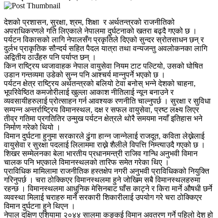
देशको प्रशासन, सुरक्षा, श्रम, शिक्षा र अर्थतन्त्रको राजनीतिको
अपराधिकरणले गति लिएकाले नेपालमा दुर्घटनाको खतरा बढ्दै गएको छ ।
पर्यटन विकासको लागि नेपालसँग प्रकृतिले दिएको सुन्दर स्रोतसाधन छन् र
दुर्लभ प्राकृतिक सौन्दर्य सहित पैदल यात्रा तथा वन्यजन्तु अवलोकनका लागि
अद्वितीय ठाउँहरु पनि पर्याप्त छन् ।
किन राष्ट्रिय ध्वजावाहक नेपाल वायुसेवा नियम टाट पल्टियो, उसको घोषित
उडान गन्तव्यमा उडेको सुन्न पनि आश्चर्य मान्नुपर्ने भएको छ ।
पर्यटन क्षेत्र राष्ट्रिय अर्थतन्त्रको बलियो टेवा बनोस् भन्ने देशको चाहना,
भूपरिवेष्ठित कमजोरीलाई खुल्ला आकाश नीतिलाई न्यून बनाउने र
व्यवसायीहरुलाई प्रोत्साहन गर्न आवश्यक रणनीति चाल्नुपर्छ । सुरक्षा र सुविधा
सम्पन्न अन्तर्राष्ट्रिय विमानस्थल, दक्ष र सफल वायुसेवा, प्रष्ट लक्ष्य लिएर
तीव्र गतिमा प्रगतितिर उन्मुख पर्यटन क्षेत्रले थोरै समयमा नयाँ इतिहास भने
निर्माण गरेको थियो ।
विमान दुर्घटना हुनुमा सरकारले ढुंगा हान्न जान्नेलाई राजदूत, कविता लेख्नेलाई
वायुसेवा र सुरक्षा पदलाई लिलाममा राख्ने शैलीले विपत्ति निम्त्याउदै गएको छ ।
शिखर सम्मेलनका बेला भारतीय प्रधानमन्त्री राजिव गान्धि अनुभवी विमान
चालक पनि भएकाले विमानस्थलको तारिफ समेत गरेका थिए ।
प्राविधिक मामिलामा राजनीतिक हस्तक्षेप नगरी अनुभवी प्राविधिकको नियुक्ति
गरिनुपर्छ । चरा ठोक्किएर विमानस्थलमा हुने जोखिम सबै विमानस्थलहरुमा
रहन्छ । विमानस्थलमा आधुनिक मेसिनबाट घाँस काट्ने र किरा मार्ने औषधी छर्ने
व्यवस्था मिलाई चराहरु मार्ने सरकारी शिकारीलाई उपयोग गरे चरा ठोक्किएर
विमान दुर्घटना हुने थिएन ।
नेपाल दक्षिण एशियामा २०४४ सालमा कङ्कई विमान अवतरण गर्ने पहिलो देश हो