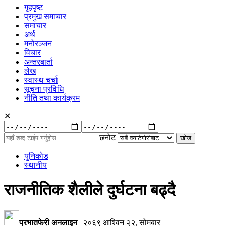
गृहपृष्ट
प्रमुख समाचार
समाचार
अर्थ
मनोरञ्जन
विचार
अन्तरबार्ता
लेख
स्वास्थ चर्चा
सूचना प्रविधि
नीति तथा कार्यक्रम
✕
रुची
अनुसार:
छनोट
युनिकोड
स्थानीय
राजनीतिक शैलीले दुर्घटना बढ्दै
प्रभातफेरी अनलाइन
|
२०६९ आश्विन २२, सोमबार