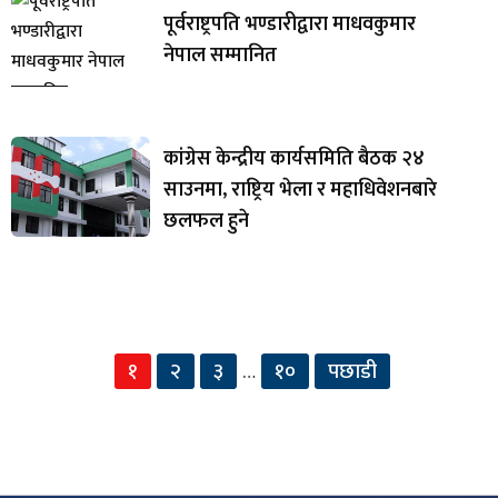
पूर्वराष्ट्रपति भण्डारीद्वारा माधवकुमार
नेपाल सम्मानित
कांग्रेस केन्द्रीय कार्यसमिति बैठक २४
साउनमा, राष्ट्रिय भेला र महाधिवेशनबारे
छलफल हुने
१
२
३
१०
पछाडी
…