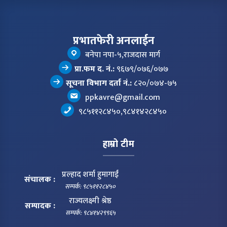
प्रभातफेरी अनलाईन
बनेपा नपा-५,राजदास मार्ग
प्रा.फम द. नं.:
९६७९/०७६/०७७
सूचना विभाग दर्ता नं.:
८२०/०७४-७५
ppkavre@gmail.com
९८५११२८४५०,९८४१४२८४५०
हाम्रो टीम
प्रल्हाद शर्मा हुमागाईं
संचालक :
सम्पर्क: ९८५११२८४५०
राज्यलक्ष्मी श्रेष्ठ
सम्पादक :
सम्पर्क: ९८४१४२९९६५