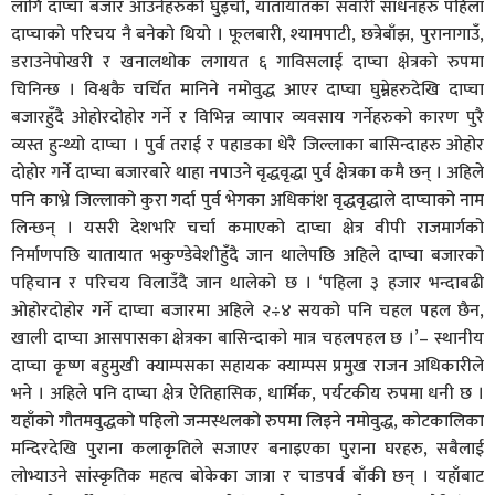
लागि दाप्चा बजार आउनेहरुको घुँइचो, यातायातका सवारी साधनहरु पहिला
दाप्चाको परिचय नै बनेको थियो । फूलबारी, श्यामपाटी, छत्रेबाँझ, पुरानागाउँ,
डराउनेपोखरी र खनालथोक लगायत ६ गाविसलाई दाप्चा क्षेत्रको रुपमा
चिनिन्छ । विश्वकै चर्चित मानिने नमोवुद्ध आएर दाप्चा घुम्नेहरुदेखि दाप्चा
बजारहुँदै ओहोरदोहोर गर्ने र विभिन्न व्यापार व्यवसाय गर्नेहरुको कारण पुरै
व्यस्त हुन्थ्यो दाप्चा । पुर्व तराई र पहाडका धेरै जिल्लाका बासिन्दाहरु ओहोर
दोहोर गर्ने दाप्चा बजारबारे थाहा नपाउने वृद्धवृद्धा पुर्व क्षेत्रका कमै छन् । अहिले
पनि काभ्रे जिल्लाको कुरा गर्दा पुर्व भेगका अधिकांश वृद्धवृद्धाले दाप्चाको नाम
लिन्छन् । यसरी देशभरि चर्चा कमाएको दाप्चा क्षेत्र वीपी राजमार्गको
निर्माणपछि यातायात भकुण्डेवेशीहुँदै जान थालेपछि अहिले दाप्चा बजारको
पहिचान र परिचय विलाउँदै जान थालेको छ । ‘पहिला ३ हजार भन्दाबढी
ओहोरदोहोर गर्ने दाप्चा बजारमा अहिले २÷४ सयको पनि चहल पहल छैन,
खाली दाप्चा आसपासका क्षेत्रका बासिन्दाको मात्र चहलपहल छ ।’– स्थानीय
दाप्चा कृष्ण बहुमुखी क्याम्पसका सहायक क्याम्पस प्रमुख राजन अधिकारीले
भने । अहिले पनि दाप्चा क्षेत्र ऐतिहासिक, धार्मिक, पर्यटकीय रुपमा धनी छ ।
यहाँको गौतमवुद्धको पहिलो जन्मस्थलको रुपमा लिइने नमोवुद्ध, कोटकालिका
मन्दिरदेखि पुराना कलाकृतिले सजाएर बनाइएका पुराना घरहरु, सबैलाई
लोभ्याउने सांस्कृतिक महत्व बोकेका जात्रा र चाडपर्व बाँकी छन् । यहाँबाट