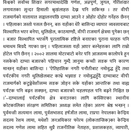
विश्वको सर्वोच्च शिखर सगरमाथादेखि गणेश, अन्नपुर्ण, जुगल, गौरीशंखर
लगायतका सुन्दर हिमाली श्रृखंलाहरु देख्न पनि सकिन्छ । तर वीपी
राजमार्गको यातायात सञ्चालनपछि दाप्चा आउने र ओहोर दोहोर गर्नेहरु छैनन्
। पहिलाका जस्तो पसल छैनन्, बरु यहाँका धेरै बासिन्दा व्यापार व्यवसायबाट
विस्थापित भएर बनेपा, धुलिखेल, काठमाण्डौ, वीपी राजमार्ग क्षेत्रमा पुगेका छन्
। बजार विस्थापित भएसँगै पुरातात्विक दृष्टिले बनाएका पुराना घरहरु पनि
धमाधम बिग्रदै गएका छन् । पहिलाजस्ता यहाँ आएर बस्नेहरुका लागि राम्रो
होटेल पनि छैनन् । २००२ सालमा मोटरबाटो बनेर पनि आजसम्म कालोपत्रे हुन
नसकेको दाप्चा बजारको पहिचान गुम्दै जानुमा कच्ची सडक पनि कारण
मान्छन् यहाँका बासिन्दा । ‘ऐतिहासिक नगरी पनौतीबाट नमोवुद्ध हुँदै तथा
पर्यटकीय नगरी धुलिखेलबाट काभ्रे भञ्ज्याङ र नमोवुद्धहुँदै दाप्चाबाट वीपी
राजमार्गको कटुञ्जेवेशीसम्म सडक जोड्न सके यहाँका आन्तरिक तथा वाह्य
पर्यटक पनि बढ्न सक्छन्, दाप्चा बजारको चहलपहल पनि बढ्ने निश्चित छ
।’–दाप्चालाई पर्यटकीय क्षेत्र बनाउनका लागि कस्सिएका स्थानीय
कोटकालिका संरक्षण समितिका अध्यक्ष समेत रहेका अरुण श्रेष्ठ भन्छन् ।
पुर्वमन्त्री सत्यमान लामा, पुर्वसभासद हर्षजीत लामा, राप्रपा नेपालका केन्द्रिय
सदस्य रेशम लामा, मधेशी जनअधिकार फोरम (लोकतान्त्रिक)का केन्द्रिय
सदस्य गणेश लामा सहित थुप्रै राजनीतिक नेताहरु, प्रशासकहरु, व्यापारी,