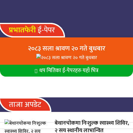
प्रभातफेरी
ई-पेपर
२०८३ सला श्रावण २० गते बुधबार
थप मितिका ई-पेपरहरु यहाँ भित्र
ताजा अपडेट
बेथानचोकमा निःशुल्क स्वास्थ्य शिविर,
२ सय स्थानीय लाभान्वित