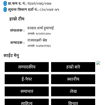
प्रा.फम द. नं.:
९६७९/०७६/०७७
सूचना विभाग दर्ता नं.:
८२०/०७४-७५
हाम्रो टीम
प्रल्हाद शर्मा हुमागाईं
संचालक :
सम्पर्क: ९८५११२८४५०
राज्यलक्ष्मी श्रेष्ठ
सम्पादक :
सम्पर्क: ९८४१४२९९६५
साईट मेनु
सम्पादकीय
हाम्रो बारे
ई-पेपर
स्थानीय
समाचार
लेख
साहित्य
विचार