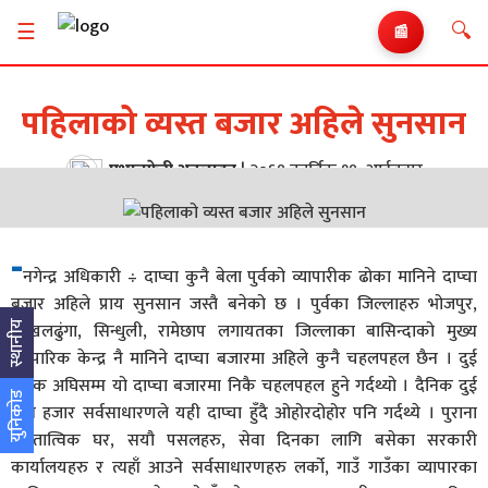
🔍
☰
📰
पहिलाको व्यस्त बजार अहिले सुनसान
प्रभातफेरी अनलाइन
|
२०६९ कार्तिक १९, आईतबार
-
नगेन्द्र अधिकारी ÷ दाप्चा कुनै बेला पुर्वको व्यापारीक ढोका मानिने दाप्चा
बजार अहिले प्राय सुनसान जस्तै बनेको छ । पुर्वका जिल्लाहरु भोजपुर,
ओखलढुंगा, सिन्धुली, रामेछाप लगायतका जिल्लाका बासिन्दाको मुख्य
स्थानीय
व्यापारिक केन्द्र नै मानिने दाप्चा बजारमा अहिले कुनै चहलपहल छैन । दुई
दशक अघिसम्म यो दाप्चा बजारमा निकै चहलपहल हुने गर्दथ्यो । दैनिक दुई
युनिकोड
तीन हजार सर्वसाधारणले यही दाप्चा हुँदै ओहोरदोहोर पनि गर्दथ्ये । पुराना
पुरातात्विक घर, सयौ पसलहरु, सेवा दिनका लागि बसेका सरकारी
कार्यालयहरु र त्यहाँ आउने सर्वसाधारणहरु लर्को, गाउँ गाउँका व्यापारका