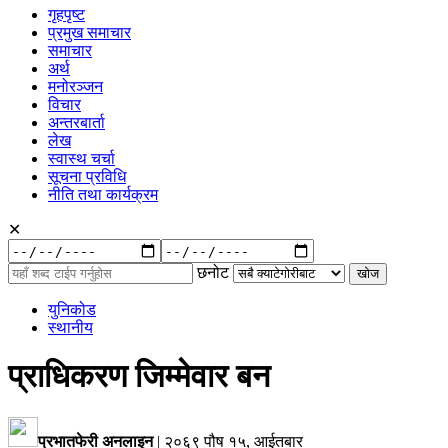
गृहपृष्ट
प्रमुख समाचार
समाचार
अर्थ
मनोरञ्जन
विचार
अन्तरबार्ता
लेख
स्वास्थ चर्चा
सूचना प्रविधि
नीति तथा कार्यक्रम
✕
रुची
अनुसार:
छनोट
युनिकोड
स्थानीय
प्राधिकरण जिम्मेवार बन
प्रभातफेरी अनलाइन
|
२०६९ पौष १५, आईतबार