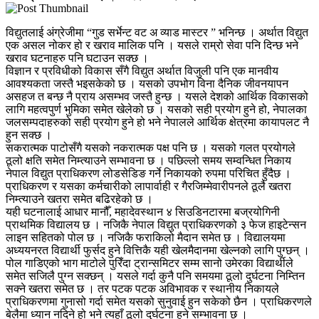
विद्युतलाई अंग्रेजीमा “गुड सर्भेन्ट वट अ व्याड मास्टर ” भनिन्छ । अर्थात विद्युत
एक असल नोकर हो र खराव मालिक पनि । यसले राम्रो सेवा पनि दिन्छ भने
खराव घटनाहरु पनि घटाउन सक्छ ।
विज्ञान र प्रविधीको विकास सँगै विद्युत अर्थात विजुली पनि एक मानवीय
आवश्यकता जस्तै भइसकेको छ । यसको उपभोग विना दैनिक जीवनयापन
असहज त बन्छ नै प्राय असम्भव जस्तै हुन्छ । यसले देशको आर्थिक विकासको
लागि महत्वपुर्ण भुमिका समेत खेलेको छ । यसको सही प्रयोग हुने हो, नेपालका
जलसम्पदाहरुको सही प्रयोग हुने हो भने नेपालले आर्थिक क्षेत्रमा कायापलट नै
हुन सक्छ ।
सकरात्मक पाटोसँगै यसको नकरात्मक पक्ष पनि छ । यसको गलत प्रयोगले
ठूलो क्षति समेत निम्त्याउने सम्भावना छ । पछिल्लो समय सम्वन्धित निकाय
नेपाल विद्युत प्राधिकरण लोडसेडिङ गर्ने निकायको रुपमा परिचित हुँदैछ ।
प्राधिकरण र यसका कर्मचारीको लापार्वाही र गैरजिम्मेवारीपनले ठूलै खतरा
निम्त्याउने खतरा समेत बढिरहेको छ ।
यही घटनालाई आधार मानौँ, महादेवस्थान ४ सिउडिनटारमा बज्रयोगिनी
प्राथमिक विद्यालय छ । नजिकै नेपाल विद्युत प्राधिकरणको ३ फेज हाइटेन्सन
लाइन सहितको पोल छ । नजिकै फराकिलो मैदान समेत छ । विद्यालयमा
अध्ययनरत विद्यार्थी फुर्सद हुने वित्तिकै यही खेलमैदानमा खेल्नको लागि पुग्छन् ।
पोल गाडिएको भाग माटोले पुरिँदा ट्रान्समिटर सम्म सानो उमेरका विद्यार्थीले
समेत सजिलै पुग्न सक्छन् । यसले गर्दा कुनै पनि समयमा ठूलो दुर्घटना निम्तिन
सक्ने खतरा समेत छ । तर पटक पटक अविभावक र स्थानीय निकायले
प्राधिकरणमा गुनासो गर्दा समेत यसको सुनुवाई हुन सकेको छैन । प्राधिकरणले
बेलैमा ध्यान नदिने हो भने त्यहाँ ठूलो दुर्घटना हुने सम्भावना छ ।