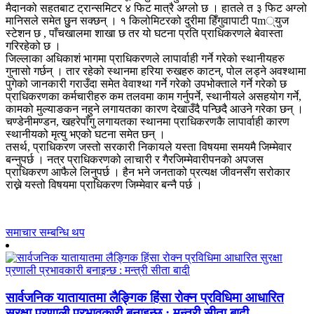
मैदानको सहतबाट ट्रान्समिटर ४ फिट मात्रै अग्लो छ । हातले त ३ फिट अग्लो
मानिसले समेत छुुन सक्छन् । १ किलोमिटरको दुरीमा हिँगुवापाटी पm्युज
स्टेशन छ , पाँचखालमा शाखा छ तर यो घटना प्रति प्राधिकरणले बेवास्ता
गरिरहेको छ ।
जिल्लाका अधिकाशं भागमा प्राधिकरणले लापार्वाही गर्ने गरेको स्थानीयहरु
गुनासो गर्छन् । तार रहेको स्थानमा हरिया रुखहरु काटन्, पोल लड्ने अवश्थामा
पुगेको जानकारी गराउँदा समेत वेवाश्था गर्ने गरेको उपभोक्ताले गर्ने गरेको छ
प्राधिकरणका कर्मचारीहरु कम तलवमा काम गर्नुपर्ने, स्थानीयले असहयोग गर्ने,
कामको मुल्याङकन नहुने लगायतका कारण देखाउँदै पन्छिदै आउने गरेका छन् ।
चण्डेनीमण्डन, खहरेपाँगु लगायतका स्थानमा प्राधिकरणकै लापार्वाही कारण
स्थानीयको मृत्यु भएको घटना समेत छन् ।
तसर्थ, प्राधिकरण जस्तो सरकारी निकायले यस्ता विषयमा समयमै जिम्मेवार
बन्नुपर्छ । नत्र प्राधिकरणको लाचारी र गैरजिम्मेवारीपनको अपजस
प्राधिकरण आफैले लिनुपर्छ । हैन भने जनताको प्रत्यक्ष जीवनसँग सरोकार
राख्ने यस्तो विषयमा प्राधिकरण जिम्मेवार बन्नै पर्छ ।
समाचार सम्बन्धि थप
सार्वजनिक यातायातमा लैङ्गिक हिंसा रोक्न प्रविधिमा आधारित
सुरक्षा प्रणाली प्रभावकारी बनाइन्छ : मन्त्री सीता बादी