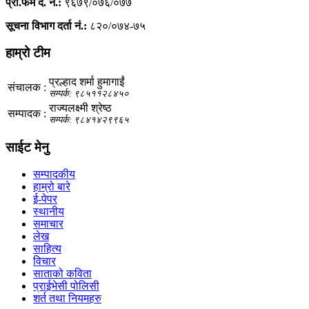
प्रा.फम द. नं.:
९६७९/०७६/०७७
सूचना विभाग दर्ता नं.:
८२०/०७४-७५
हाम्रो टीम
प्रल्हाद शर्मा हुमागाईं
संचालक :
सम्पर्क: ९८५११२८४५०
राज्यलक्ष्मी श्रेष्ठ
सम्पादक :
सम्पर्क: ९८४१४२९९६५
साईट मेनु
सम्पादकीय
हाम्रो बारे
ई-पेपर
स्थानीय
समाचार
लेख
साहित्य
विचार
साताको कविता
प्राईभेसी पोलिसी
शर्त तथा नियमहरु