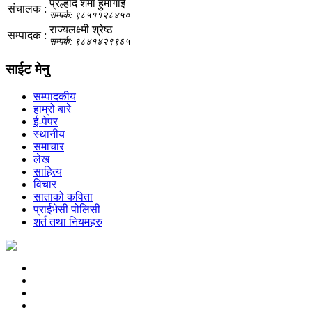
प्रल्हाद शर्मा हुमागाईं
संचालक :
सम्पर्क: ९८५११२८४५०
राज्यलक्ष्मी श्रेष्ठ
सम्पादक :
सम्पर्क: ९८४१४२९९६५
साईट मेनु
सम्पादकीय
हाम्रो बारे
ई-पेपर
स्थानीय
समाचार
लेख
साहित्य
विचार
साताको कविता
प्राईभेसी पोलिसी
शर्त तथा नियमहरु