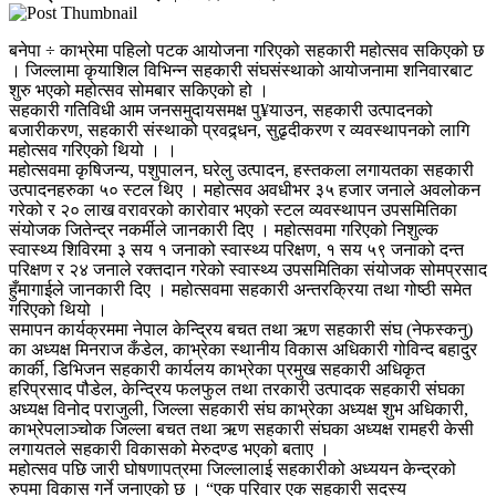
बनेपा ÷ काभ्रेमा पहिलो पटक आयोजना गरिएको सहकारी महोत्सव सकिएको छ
। जिल्लामा कृयाशिल विभिन्न सहकारी संघसंस्थाको आयोजनामा शनिवारबाट
शुरु भएको महोत्सव सोमबार सकिएको हो ।
सहकारी गतिविधी आम जनसमुदायसमक्ष पु¥याउन, सहकारी उत्पादनको
बजारीकरण, सहकारी संस्थाको प्रवद्र्धन, सुढृदीकरण र व्यवस्थापनको लागि
महोत्सव गरिएको थियो । ।
महोत्सवमा कृषिजन्य, पशुपालन, घरेलु उत्पादन, हस्तकला लगायतका सहकारी
उत्पादनहरुका ५० स्टल थिए । महोत्सव अवधीभर ३५ हजार जनाले अवलोकन
गरेको र २० लाख वरावरको कारोवार भएको स्टल व्यवस्थापन उपसमितिका
संयोजक जितेन्द्र नकर्मीले जानकारी दिए । महोत्सवमा गरिएको निशुल्क
स्वास्थ्य शिविरमा ३ सय १ जनाको स्वास्थ्य परिक्षण, १ सय ५९ जनाको दन्त
परिक्षण र २४ जनाले रक्तदान गरेको स्वास्थ्य उपसमितिका संयोजक सोमप्रसाद
हुँमागाईले जानकारी दिए । महोत्सवमा सहकारी अन्तरक्रिया तथा गोष्ठी समेत
गरिएको थियो ।
समापन कार्यक्रममा नेपाल केन्द्रिय बचत तथा ऋण सहकारी संघ (नेफस्कनु)
का अध्यक्ष मिनराज कँडेल, काभ्रेका स्थानीय विकास अधिकारी गोविन्द बहादुर
कार्की, डिभिजन सहकारी कार्यलय काभ्रेका प्रमुख सहकारी अधिकृत
हरिप्रसाद पौडेल, केन्द्रिय फलफुल तथा तरकारी उत्पादक सहकारी संघका
अध्यक्ष विनोद पराजुली, जिल्ला सहकारी संघ काभ्रेका अध्यक्ष शुभ अधिकारी,
काभ्रेपलाञ्चोक जिल्ला बचत तथा ऋण सहकारी संघका अध्यक्ष रामहरी केसी
लगायतले सहकारी विकासको मेरुदण्ड भएको बताए ।
महोत्सव पछि जारी घोषणापत्रमा जिल्लालाई सहकारीको अध्ययन केन्द्रको
रुपमा विकास गर्ने जनाएको छ । “एक परिवार एक सहकारी सदस्य