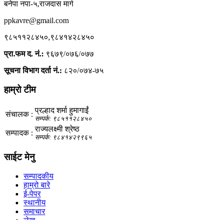
बनेपा नपा-५,राजदास मार्ग
ppkavre@gmail.com
९८५११२८४५०,९८४१४२८४५०
प्रा.फम द. नं.:
९६७९/०७६/०७७
सूचना विभाग दर्ता नं.:
८२०/०७४-७५
हाम्रो टीम
प्रल्हाद शर्मा हुमागाईं
संचालक :
सम्पर्क: ९८५११२८४५०
राज्यलक्ष्मी श्रेष्ठ
सम्पादक :
सम्पर्क: ९८४१४२९९६५
साईट मेनु
सम्पादकीय
हाम्रो बारे
ई-पेपर
स्थानीय
समाचार