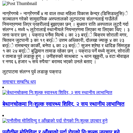
नाग्रेंगगचे ÷ नाग्रेंगगर्चे ४ मा वाल तथा महिला विकास केन्द्र (डिसिडव्लुसि)े
सञ्चालन गरेको सामुदायिक अस्पतालको लुटपाटमा संलग्नलाई गाउँलेले
नियन्त्रणमा लिएर प्रहरीलाई बुझाएका छन् । बुधवार राति अस्पताल लुट्दै गर्दा
संलग्न ८ मध्ये ५ लुटेरालाई स्थानीयले नियन्त्रणमा लिएका मा लिएका थिए । ३
जना फरार छन् । पक्राउ पर्नेमा मिल्चे ८ का २३ बर्Èे बिक्रम सोराली मगर,
चितवन जुटपानी ३ का १९ बर्Èे उत्तम अधिकारी, दोलखा ज्याकु ४ का २३
बर्Èे रामचन्द्र कार्की, बनेपा ६ का २३ बर्Èे सुजन श्रेष्ठ र धादिङ सिंमजुङ
१ का २४ बर्Èे बुद्धिमान तामाङ रहेका छन् । पक्राउ पर्ने मध्ये सुजन, सोराली
र तामाङ पुर्व लडाकु हुन् । उनीहरुको साथबाट ५ थान खुकुरी, ७ वटा मोवाइल
र नगद ६ हजार ५ सय रुपैया“ बरामद भएको उनले बताए ।
लुटपाटमा संलग्न पुर्व लडाकु पक्राउ
समाचार सम्बन्धि थप
बेथानचोकमा निःशुल्क स्वास्थ्य शिविर, २ सय स्थानीय लाभान्वित
पनौतीमा मोतिविन्दु र आँखाको पर्दा रोगको निःशुल्क उपचार हुने