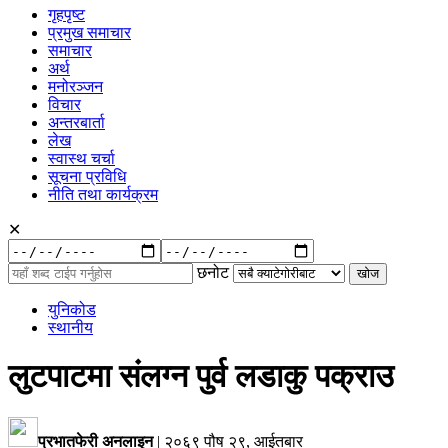
गृहपृष्ट
प्रमुख समाचार
समाचार
अर्थ
मनोरञ्जन
विचार
अन्तरबार्ता
लेख
स्वास्थ चर्चा
सूचना प्रविधि
नीति तथा कार्यक्रम
✕
रुची
अनुसार:
छनोट
युनिकोड
स्थानीय
लुटपाटमा संलग्न पुर्व लडाकु पक्राउ
प्रभातफेरी अनलाइन
|
२०६९ पौष २९, आईतबार