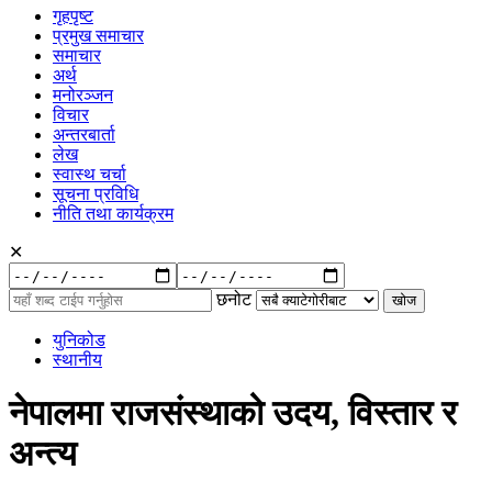
गृहपृष्ट
प्रमुख समाचार
समाचार
अर्थ
मनोरञ्जन
विचार
अन्तरबार्ता
लेख
स्वास्थ चर्चा
सूचना प्रविधि
नीति तथा कार्यक्रम
✕
रुची
अनुसार:
छनोट
युनिकोड
स्थानीय
नेपालमा राजसंस्थाको उदय, विस्तार र
अन्त्य