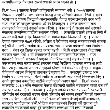
त्यसपछि मात्र नेपालमा राजसंस्थाको अन्त्य भएको हो ।
वि.सं.२००३ सालमा नेपाली काँग्रेसको स्थापना भयो । २००७सालमा
नेपालरमा जहानिया राणा शासन विरुद्ध जनक्रान्तिको घोषणा गरियो । दमन
अत्याचार र शोषण विरुद्धको आन्दालनपछि नेपाल प्रजातन्त्रको उदय भयो ।
राजा नेकाको संयुक्त सरकार धेरै बेर टिकाइएन । अनेक बहानामा शाह
राजाहरुले नेकालाई दवाउने काम गरियो । नेका लाई नै सखाप पार्ने उद्देश्यले
नेपालमा कम्युनिष्ट पार्टीको स्थापना गरियो । त्यसपछि देशको अवस्था निकै नै
जरजर बन्दै गयो । देश विकासको कार्ययोजनाहरु विलाउनदै गए । फलतः
देशको जनताहरु भmन गरिबी, अशिक्षा र वेरोजगार जस्ता समस्याहरुको सामना
गर्नु प¥यो । यसै सन्दर्भमा वि.सं. २०१७ सालमा राजा महेन्द्रले आम निर्वाचन
गराए । नेका दुई तिहाई बहुमत प्राप्त ग¥यो । वि.पि कोइरालाको नेतृत्वयमा
सरकार गठन भयो । यो सरकारलाई लामो समयसम्म टिकाइएन । राजा
महेन्द्रले नेकाको सरकारले पाएको लोकप्रियतालाई सहन सकेनन् ।
फलस्वरुप नेका सरकारलाई अपदस्त गराई निर्दलिय पञ्चायत व्यवस्था लादे ।
विसं २०३६ सालमा जनमत संग्रहको घोषणा गर्न बाध्य भए महेन्द्र । बन्दुक र
शैनिकको आडमा निरंकुश शासनलाई प्रशय दिए । कपटपुर्ण ढंगबाट आम
निर्वाचन सम्पन्न गराए । फेरी निर्दलिय पञ्चायती शासनलाई निरन्तरता दिए ।
उनकै इशारामा कम्युनिष्ट पार्टीले फल्ने फुल्ने अवशर पायो । वि.संं. २०५२
सालदेखि २०६२ सम्म नेपालमा नेकपा माओवादी पार्टीले सञ्चालन गरेको दश वर्षे
सशस्त्र जनआन्दोलन चर्कायो । सर्वहारा वर्गको शासन र राज्यको स्वरुप नै
परिविर्तन गर्ने देखावटी उद्देश्य बोकी परिवर्तन गर्ने नाममा हजारौँ नेपाली जनताको
रगत र पसिनामा होली खेले । नयाँ नेपालको सपना देखाई कयौँ जनतालाई
सशस्त्र आन्दोलनामा होमी,भौतिक संरचनाहरुको विनाश गरी सत्तामा पुगे ।
तकालीन सरकारको बाह्र बुँदे सम्झौतामा हस्ताक्षर गरि हत्या हिंसाको