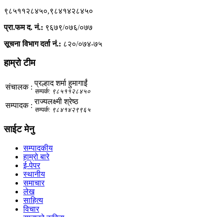
९८५११२८४५०,९८४१४२८४५०
प्रा.फम द. नं.:
९६७९/०७६/०७७
सूचना विभाग दर्ता नं.:
८२०/०७४-७५
हाम्रो टीम
प्रल्हाद शर्मा हुमागाईं
संचालक :
सम्पर्क: ९८५११२८४५०
राज्यलक्ष्मी श्रेष्ठ
सम्पादक :
सम्पर्क: ९८४१४२९९६५
साईट मेनु
सम्पादकीय
हाम्रो बारे
ई-पेपर
स्थानीय
समाचार
लेख
साहित्य
विचार