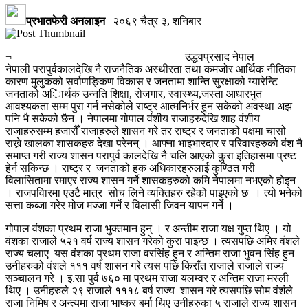
प्रभातफेरी अनलाइन
|
२०६९ चैत्र ३, शनिबार
¬ उद्धवप्रसाद नेपाल
नेपाली परापुर्वकालदेखि नै राजनैतिक अस्थीरता तथा कमजोर आर्थिक नीतिका
कारण मुलुकको सर्वाणङ्किण विकास र जनतामा शान्ति सुरक्षाको ग्यारेन्टि
जनताको अािर्थक उन्नति शिक्षा, रोजगार, स्वास्थ्य,जस्ता आधारभुत
आवश्यकता सम्म पुरा गर्न नसेकोले राष्ट्र आत्मनिर्भर हुन सकेको अवस्था अझ
पनि भै सकेको छैन । नेपालमा गोपाल वंशीय राजाहरुदेखि शाह वंशीय
राजाहरुसम्म हजारौँ राजाहरुले शासन गरे तर राष्ट्र र जनताको पक्षमा चासो
राख्ने खालका शासकहरु देखा परेनन् । आफ्ना भाइभारदार र परिवारहरुको वंश नै
समाप्त गरी राज्य शासन परापुर्व कालदेखि नै चलि आएको कुरा इतिहासमा प्रष्ट
हेर्न सकिन्छ । राष्ट्र र जनताको हक अधिकारहरुलाई कुण्ठित गरी
विलासितामा रमाएर राज्य शासन गर्ने शासकहरुको कमि नेपालमा नभएको होइन
। राजपविारमा एउटै मात्र सोच लिने व्यक्तिहरु रहेको पाइएको छ । त्यो भनेको
सत्ता कब्जा गरेर मोज मज्जा गर्ने र विलासी जिवन यापन गर्ने ।
गोपाल वंशका प्रथम राजा भुक्तमान हुन् । र अन्तीम राजा यक्ष गुप्त थिए । यो
वंशका राजाले ५२१ वर्ष राज्य शासन गरेको कुरा पाइन्छ । त्यसपछि अमिर वंशले
राज्य चलाए यस वंशका प्रथम राजा वरसिंह हुन र अन्तिम राजा भुवन सिंह हुन
उनीहरुको वंशले १११ वर्ष शासन गरे त्यस पछि किराँत राजाले राजाले राज्य
सञ्चालन गरे । इ.सा पुर्व ७६० मा प्रथम राजा यलम्वर र अन्तिम राजा मस्ली
थिए । उनीहरुले २९ राजाले १११८ बर्ष राज्य शासन गरे त्यसपछि सोम वंशंले
राजा निमिष र अन्त्यमा राजा भाष्कर बर्मा थिए उनीहरुका ५ राजाले राज्य शासन