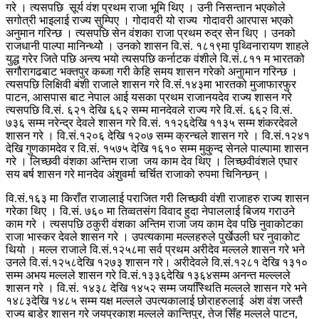
गरे । त्यसपछि सूर्य वंश प्रथम राजा भूमि थिए । उनी निसन्तान भएकोले
सगोत्री भाइलाई राज्य सुम्पिए । गोदावरी यो राज्य गोदावरी आरपास भएको
अनुमान गरिन्छ । त्यसपछि सेन वंशका राजा प्रथम रुद्र सेन थिए । उनको
राजधानी पाल्पा मानिन्थ्योे । उनको शासन वि.सं. १८१९मा पृथ्विनारायण शाहले
युद्ध गरेर जिते पछि अन्त्य भयो त्यसपछि कर्नाटक वंशीले वि.सं.८११ म भारतको
सगौरागढबाट भक्तपुर कब्जा गरी केहि समय शासन गरेको अनुामान गरिन्छ ।
त्यसपछि लिक्षिवी बंशी राजाले शासन गरे वि.संं.१४३मा भारतको मुजाफारफुर
पाटन, आसपास बाट नेपाल आई यसका प्रथम राजानयदेव राज्य शासन गरे
त्यसपछि वि.सं. ६२१ देखि ६६२ सम्म मानदेवले राज्य गरे वि.सं. ६६२ वि.सं.
७३६ सम्म नरेन्द्र देवले शासन गरे वि.सं. ११२६देखि ११३५ सम्म शंकरदेवले
शासन गरे । वि.सं.१२०६ देखि १२०७ सम्म क्रन्चले शासन गरे । वि.सं.१२४१
देखि गुणकामदेव र वि.सं. १५७५ देखि १६१० सम्म मुकु्न्द सेनले पाल्पामा शासन
गरे । लिच्छवी वंशका अन्तिम राजा जय काम देव थिए । लिच्छवीवंशले एघार
सय बर्ष शासन गरे मानदेव अंशुवर्मा चर्चित राजाको रुपमा चिनिन्छन् ।
वि.सं.१६३ मा किराँत राजालाई पराजित गरी लिच्छवी वंशी राजाहरु राज्य शासन
गरेका थिए । वि.सं. ७६० मा तिव्वतसंग विवाद हुदा नेपाललाई बिजय गराउने
काम गरे । त्यसपछि ठकुरी वंशका अन्तिम राजा जय काम देव पछि नुवाकोटका
राजा भास्कर देवले शासन गरे । उपत्यकामा मल्लहरुले पुर्खेउली घर नुवाकोट
थियो । मल्ल राजाले वि.सं.१२५८मा सर्व प्रथम अरीदेव मल्लले शासन गरे भने
उनले वि.सं.१२५८देखि १२७३ शासन गरे। अरीदेवले वि.सं.१२८१ देखि १३१०
सम्म अभय मल्लले शासन गरे वि.सं.१३३६देखि १३६४सम्म अनन्त मल्ल्लले
शासन गरे । वि.सं. १४३८ देखि १४५२ सम्म जयस्थििति मल्लले शासन गरे भने
१४८३देखि १४८५ सम्म यक्ष मल्लले उपत्यकालाई छोराहरुलाई अंश वंश जस्तै
राज्य बाडेर शासन गरे जयप्रकाश मल्लले कान्तिपुर, तेज सिँह मल्लले पाटन,