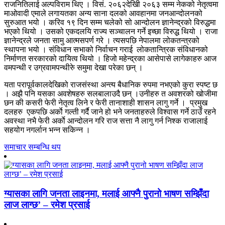
राजनितिलाई अल्पविराम थिए । विसं. २०६२देखिी २०६३ सम्म नेकको नेतृत्वमा
माओवादी एमाले लगायतका अन्य साना दलको आवहानमा जनआन्दोलनको
सुरुआत भयो । करिव १९ दिन सम्म चलेको सो आन्दोलन ज्ञानेन्द्रको विरुद्धमा
भएको थियो । उसको एकदलयि राज्य सञ्चालन गर्ने इच्छा विरुद्ध थियो । राजा
ज्ञानेन्द्रले जनता सामु आत्मसपर्ण गरे । त्यसपछि नेपालमा लोकतन्त्रको
स्थापना भयो । संविधान सभाको निर्वाचन गराई लोकतान्त्रिक संविधानको
निर्माणत सरकारको दायित्व थियो । हिजो महेन्द्रका आसेपासे लागेकाहरु आज
वमपन्थी र उग्रवामपन्थीरुे समुमा देखा परेका छन् ।
यता परापूर्वकालदेखिको राजसंस्था अन्त्य बैधानिक रुपमा नभएको कुरा स्पष्ट छ
। अझै पनि यसका अवशेषहरु सलबालाउदै छन् ।उनीहरु त अवशरको खोजीमा
छन की कसरी फेरी नेतृत्व लिने र फेरी तानाशाही शासन लागु गर्ने । प्रमुख
दलहरु एकपछि अर्काे गल्ती गर्दै जाने हो भने जनताहरुले विश्वास गर्ने ठाउँ रहने
अवस्था नभै फेरी अर्काे आन्दोलन गरि राज सत्ता नै लागु गर्न निश्क राजालाई
सहयोग नगर्लान भन्न सकिन्न ।
समाचार सम्बन्धि थप
ग्यासका लागि जनता लाइनमा, मलाई आफ्नै पुरानो भाषण सम्झिँदा
लाज लाग्छ’ – रमेश प्रसाई