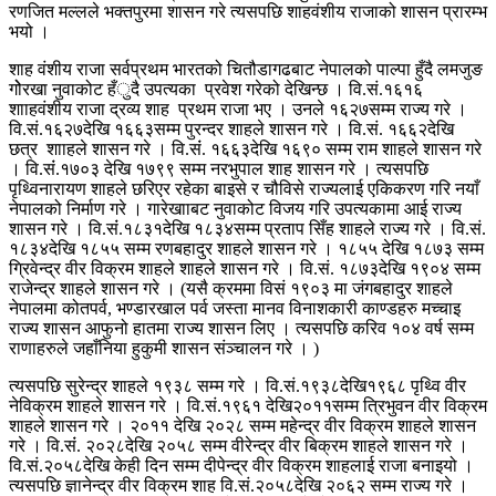
रणजित मल्लले भक्तपुरमा शासन गरे त्यसपछि शाहवंशीय राजाको शासन प्रारम्भ
भयो ।
शाह वंशीय राजा सर्वप्रथम भारतको चितौडागढबाट नेपालको पाल्पा हुँदै लमजुङ
गोेरखा नुवाकोट हँुदै उपत्यका प्रवेश गरेको देखिन्छ । वि.सं.१६१६
शााहवंशीय राजा द्रव्य शाह प्रथम राजा भए । उनले १६२७सम्म राज्य गरे ।
वि.सं.१६२७देखि १६६३सम्म पुरन्दर शाहले शासन गरे । वि.सं. १६६२देखि
छत्र शााहले शासन गरे । वि.संं. १६६३देखि १६९० सम्म राम शाहले शासन गरे
। वि.संं.१७०३ देखि १७९९ सम्म नरभुपाल शाह शासन गरे । त्यसपछि
पृथ्विनारायण शाहले छरिएर रहेका बाइसे र चौविसे राज्यलाई एकिकरण गरि नयाँ
नेपालको निर्माण गरे । गारेखााबट नुवाकोट विजय गरि उपत्यकामा आई राज्य
शासन गरे । वि.संं.१८३१देखि १८३४सम्म प्रताप सिँह शाहले राज्य गरे । वि.सं.
१८३४देखि १८५५ सम्म रणबहादुर शाहले शासन गरे । १८५५ देखि १८७३ सम्म
ग्रिवेन्द्र वीर विक्रम शाहले शाहले शासन गरे । वि.सं. १८७३देखि १९०४ सम्म
राजेन्द्र शाहले शासन गरे । (यसै क्रममा विसं १९०३ मा जंगबहादुर शाहले
नेपालमा कोतपर्व, भण्डारखाल पर्व जस्ता मानव विनाशकारी काण्डहरु मच्चाइ
राज्य शासन आफुनो हातमा राज्य शासन लिए । त्यसपछि करिव १०४ वर्ष सम्म
राणाहरुले जहाँनिया हुकुमी शासन संञ्चालन गरे । )
त्यसपछि सुरेन्द्र शाहले १९३८ सम्म गरे । वि.सं.१९३८देखि१९६८ पृथ्वि वीर
नेविक्रम शाहले शासन गरे । वि.सं.१९६१ देखि२०११सम्म त्रिभुवन वीर विक्रम
शाहले शासन गरे । २०११ देखि २०२८ सम्म महेन्द्र वीर विक्रम शाहले शासन
गरे । वि.संं. २०२८देखि २०५८ सम्म वीरेन्द्र वीर बिक्रम शाहले शासन गरे ।
वि.सं.२०५८देखि केही दिन सम्म दीपेन्द्र वीर विक्रम शाहलाई राजा बनाइयो ।
त्यसपछि ज्ञानेन्द्र वीर विक्रम शाह वि.सं.२०५८देखि २०६२ सम्म राज्य गरे ।