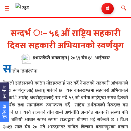
🔍
☰
📰
सन्दर्भ ः– ५६ औं राष्ट्रिय सहकारी
दिवस सहकारी अभियानको स्वर्णयुग
प्रभातफेरी अनलाइन
|
२०६९ चैत्र १८, आईतबार
स
न्तोष तिमल्सिना
नेपाली इतिहासको कठिन मोडहरुलाई पार गर्दै नेपालको सहकारी अभियानले
स्थानीय
एउटा स्वर्णयुगलाई छलाङ्ग मारेको छ । यस कालखण्डमा सहकारी अभियानले
अनेकांै आरोह अवरोहहरुलाई पार गर्दै ५६ औ बर्षमा आईपुग्दा समग्र देशको
आर्थिक तथा सामाजिक रुपान्तरण गर्दै राष्ट्रिय अर्थतन्त्रको मेरुदण्ड बन्न
युनिकोड
पुगेको छ । यस्तै राज्यको तीन खम्बे अर्थनीति अन्तर्गत सहकारी संस्था पनि
एक बलियो आधार स्तम्भ रुपमा राज्यद्वारा घोषणा भई सकेको छ । वि.स
२०१३ साल चैत्र २० गते शारदानगर गाविस चित्तवन बखानपुरका बखान