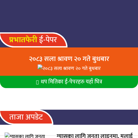
निःशुल्क उपचार हुने
प्रभातफेरी
ई-पेपर
२०८३ सला श्रावण २० गते बुधबार
थप मितिका ई-पेपरहरु यहाँ भित्र
ताजा अपडेट
ग्यासका लागि जनता लाइनमा, मलाई