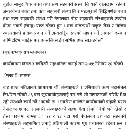
बुडोल सामुदायिक बचत तथा ऋण सहकारी संस्था लि यस्तै दोलखामा रहेको
जनसचेनत बचत तथा ऋण सहकारी संस्था लि र भक्तपुरको सिद्धिगणेश बचत
तथा ऋण सहकारी संस्था गरी नेपालका पाँच सहकारी संस्थाहरुले एक्सेस
ब्रोन्च अवार्ड (चिन्ह्र) प्राप्त गरेका हुन । एक प्रतिस्पर्धी उत्कृष्ट सेवा र वित्तिय
स्वस्थताको प्रतिक प्रदान गर्ने अन्तराष्ट्रिय स्तरको मापन गर्ने आधार “ए–वान
कम्पिटेटिभ च्वाईस फर एक्सेलिन्स ईन सर्भिस एण्ड साउन्डनेस”
(ब्ऋऋभ्क्क् द्यचष्लमष्लन)
कार्यक्रममा विगत ३ बर्षदेखी सहभागिता जनाई सन् २०११ नेभेम्बर २६ गरेको
ँष्लब िब्गमष्त
बाट प्राप्त नतिजाको आधारमा यी संस्थाहरुले । एसियाली ऋण महासंघले
निर्धारण गरेको ८६ वटा सूचकाकंहरुलाई पार गरी सो मापदण्डको परिधि भित्र
रही संस्थाले कार्य गर्दै आएको छ । एक्सेस ब्राण्डिंग कार्यक्रमको पहिलो चरण
नेपालका ७ वटा सहकारी संस्थाहरुको सहभागिता रहेको थियो भने दोस्रो र
तेस्रो चरणमा क्रमश ः ११ र १३ वटा गरी नेपालका ३१ वटा सहकारी
संस्थाहरुले सहभागिता जनाई एशियाली स्तरमा पुग्न प्रयासरत रहेका छन ।