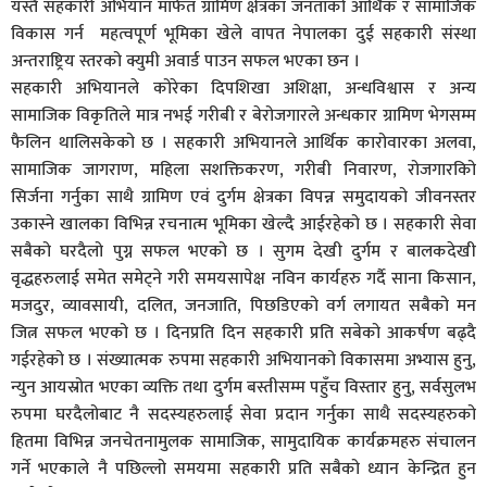
यस्तै सहकारी अभियान मार्फत ग्रामिण क्षेत्रका जनताको आर्थिक र सामाजिक
विकास गर्न महत्वपूर्ण भूमिका खेले वापत नेपालका दुई सहकारी संस्था
अन्तराष्ट्रिय स्तरको क्युमी अवार्ड पाउन सफल भएका छन ।
सहकारी अभियानले कोरेका दिपशिखा अशिक्षा, अन्धविश्वास र अन्य
सामाजिक विकृतिले मात्र नभई गरीबी र बेरोजगारले अन्धकार ग्रामिण भेगसम्म
फैलिन थालिसकेको छ । सहकारी अभियानले आर्थिक कारोवारका अलवा,
सामाजिक जागराण, महिला सशक्तिकरण, गरीबी निवारण, रोजगारकिो
सिर्जना गर्नुका साथै ग्रामिण एवं दुर्गम क्षेत्रका विपन्न समुदायको जीवनस्तर
उकास्ने खालका विभिन्न रचनात्म भूमिका खेल्दै आईरहेको छ । सहकारी सेवा
सबैको घरदैलो पुग्न सफल भएको छ । सुगम देखी दुर्गम र बालकदेखी
वृद्धहरुलाई समेत समेट्ने गरी समयसापेक्ष नविन कार्यहरु गर्दै साना किसान,
मजदुर, व्यावसायी, दलित, जनजाति, पिछडिएको वर्ग लगायत सबैको मन
जित्न सफल भएको छ । दिनप्रति दिन सहकारी प्रति सबेको आकर्षण बढ्दै
गईरहेको छ । संख्यात्मक रुपमा सहकारी अभियानको विकासमा अभ्यास हुनु,
न्युन आयस्रोत भएका व्यक्ति तथा दुर्गम बस्तीसम्म पहुँच विस्तार हुनु, सर्वसुलभ
रुपमा घरदैलोबाट नै सदस्यहरुलाई सेवा प्रदान गर्नुका साथै सदस्यहरुको
हितमा विभिन्न जनचेतनामुलक सामाजिक, सामुदायिक कार्यक्रमहरु संचालन
गर्ने भएकाले नै पछिल्लो समयमा सहकारी प्रति सबैको ध्यान केन्द्रित हुन