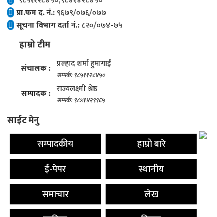
९८५११२८४५०,९८४१४२८४५०
प्रा.फम द. नं.:
९६७९/०७६/०७७
सूचना विभाग दर्ता नं.:
८२०/०७४-७५
हाम्रो टीम
प्रल्हाद शर्मा हुमागाईं
संचालक :
सम्पर्क: ९८५११२८४५०
राज्यलक्ष्मी श्रेष्ठ
सम्पादक :
सम्पर्क: ९८४१४२९९६५
साईट मेनु
सम्पादकीय
हाम्रो बारे
ई-पेपर
स्थानीय
समाचार
लेख