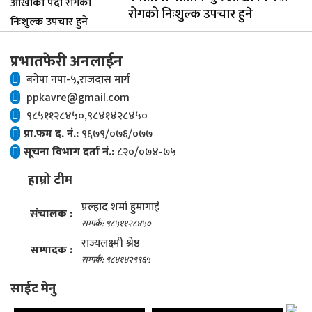
रोगको निःशुल्क उपचार हुने
प्रभातफेरी अनलाईन
बनेपा नपा-५,राजदास मार्ग
ppkavre@gmail.com
९८५११२८४५०,९८४१४२८४५०
प्रा.फम द. नं.:
९६७९/०७६/०७७
सूचना विभाग दर्ता नं.:
८२०/०७४-७५
हाम्रो टीम
प्रल्हाद शर्मा हुमागाईं
संचालक :
सम्पर्क: ९८५११२८४५०
राज्यलक्ष्मी श्रेष्ठ
सम्पादक :
सम्पर्क: ९८४१४२९९६५
साईट मेनु