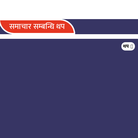
समाचार सम्बन्धि थप
ग्यासका लागि जनता लाइनमा, मलाई
थप
आफ्नै पुरानो भाषण सम्झिँदा लाज लाग्छ’
– रमेश प्रसाई
प्रहरीले यात्रा गर्नु अघि सम्बन्धित सडकको
अवस्था बुझेर मात्र गर्न आग्रह