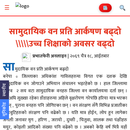
☰
सामुदायिक वन प्रति आर्कषण बढ्दो
\\\\\उच्च शिक्षाको अवसर वढ्दो
प्रभातफेरी अनलाइन
|
२०६९ चैत्र १८, आईतबार
सा
मुदायिक वन प्रति आर्कषण बढ्दो
बनेपा ÷ जिल्लाका अधिकांश गाविसहरुमा विगत एक दशक देखि
सामुदायिक वन जोगाउने अभियान संचालन भइरहेको छ । हाल जिल्लामा
स्थानीय
करिव २ सय वटा सामुदायिक वनहरु जिल्ला वन कार्यालयमा दर्ता छन् ।
यसअघि सुख्खा रहेका डाँडाहरुमा अहिले वृक्षरोपण गरेपछि हरिया मात्र भएका
छैनन् , पुराना वनहरु पनि जोगिएका छन् । वन संरक्षण सँगै विभिन्न प्रजातीका
युनिकोड
जडिवुटिहरुको संरक्षण पनि वढेको छ । यति मात्र होईन, लोप हुन लागेका
जंगली जनावर मृग , हरिण , जरायो , दुम्सी , चितुवा, सालक तथा पंक्षीहरु
मयुर, कोइली आदिको संख्या पनि वढेको छ । अबको केहि वर्ष भित्रै यहाँ