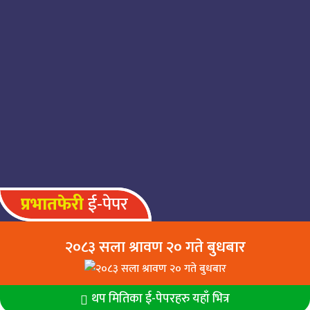
बेथानचोकमा निःशुल्क स्वास्थ्य शिविर, २
सय स्थानीय लाभान्वित
पनौतीमा मोतिविन्दु र आँखाको पर्दा रोगको
निःशुल्क उपचार हुने
प्रभातफेरी
ई-पेपर
२०८३ सला श्रावण २० गते बुधबार
थप मितिका ई-पेपरहरु यहाँ भित्र