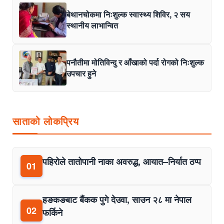
बेथानचोकमा निःशुल्क स्वास्थ्य शिविर, २ सय
स्थानीय लाभान्वित
पनौतीमा मोतिविन्दु र आँखाको पर्दा रोगको निःशुल्क
उपचार हुने
साताको लोकप्रिय
पहिरोले तातोपानी नाका अवरुद्ध, आयात–निर्यात ठप्प
01
हङकङबाट बैंकक पुगे देउवा, साउन २८ मा नेपाल
02
फर्किने