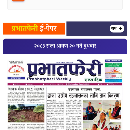
प्रभातफेरी
ई-पेपर
थप
२०८३ सला श्रावण २० गते बुधबार