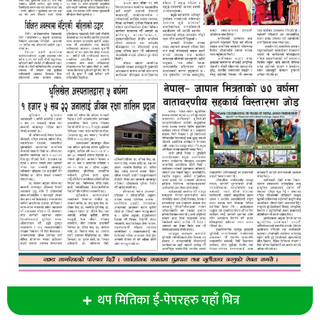
थप मितिका ई-पेपरहरु यहाँ भित्र