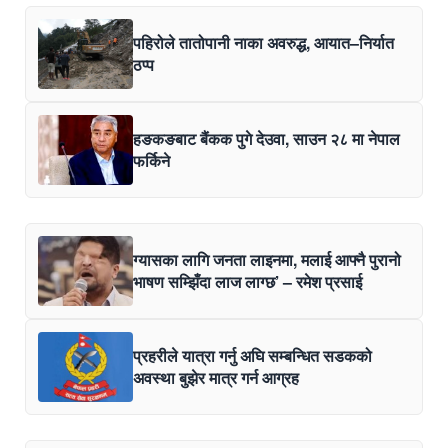
पहिरोले तातोपानी नाका अवरुद्ध, आयात–निर्यात
ठप्प
हङकङबाट बैंकक पुगे देउवा, साउन २८ मा नेपाल
फर्किने
ग्यासका लागि जनता लाइनमा, मलाई आफ्नै पुरानो
भाषण सम्झिँदा लाज लाग्छ’ – रमेश प्रसाई
प्रहरीले यात्रा गर्नु अघि सम्बन्धित सडकको
अवस्था बुझेर मात्र गर्न आग्रह