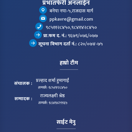
प्रभातफेरी अनलाईन
बनेपा नपा-५,राजदास मार्ग
ppkavre@gmail.com
९८५११२८४५०,९८४१४२८४५०
प्रा.फम द. नं.:
९६७९/०७६/०७७
सूचना विभाग दर्ता नं.:
८२०/०७४-७५
हाम्रो टीम
प्रल्हाद शर्मा हुमागाईं
संचालक :
सम्पर्क: ९८५११२८४५०
राज्यलक्ष्मी श्रेष्ठ
सम्पादक :
सम्पर्क: ९८४१४२९९६५
साईट मेनु