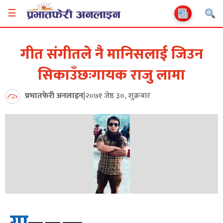
☰
गीत संगीतले नै मानिसलाई जिउन
सिकाउँछःगायक राजु लामा
प्रभातफेरी अनलाइन
|
२०७१ जेष्ठ ३०, शुक्रबार
गा