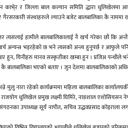
काभे्र र जिल्ला बाल कल्यान समिति द्धारा धुलिखेलमा 
र गैरसरकारी संस्थाहरुले ल्याउने बजेट बालबालिका कै नाममा खर
 त्यसलाई हामीले बालबालिकालाई नै खर्च गरेका छौ कि अन्तै
्च अन्यन्त्र भइरहेको छ भने त्यसको अन्त्य हुनुपर्छ र आफुले पन
र हुन, यिनीहरु मानव सस्कृतीका खम्बा हुन । प्रजिअ पन्थीले भन
भने कै बालबालिका भएको बताए । जुन देशमा बालबालिकाको अध
भन्ने मुलु नारा रहेको कार्यक्रममा महिला बालबालिका कार्यालयकी
ुमारी राजयोग धुलिखेल प्रमुख लक्ष्मी घिमिरे, नाङशाल एशोसियसन 
ंगठनका उपाध्यक्ष सूर्य नापीत, सचिव उद्धवप्रसाद कोइराला ल
स्किएको विभिन्न विद्यालयको ¥यालीले धुलिखेल बजारको परिक्रमा