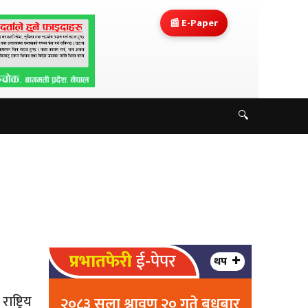
📰 E-Paper
🔍
प्रभातफेरी
ई-पेपर
थप
ष्ट्रिय
२०८३ सला श्रावण २० गते बुधबार