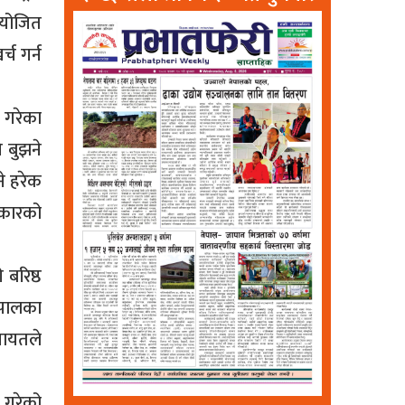
आयोजित
्च गर्न
 गरेका
ि बुझने
े हरेक
िकारको
 बरिष्ठ
नेपालका
गायतले
 गरेको