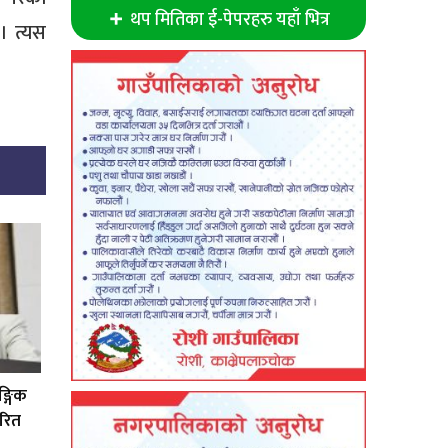
थप मितिका ई-पेपरहरु यहाँ भित्र
। त्यस
्गिक
ारित