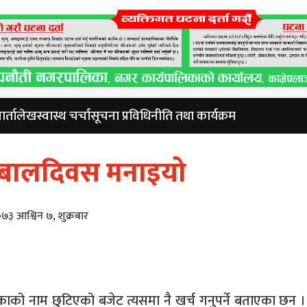
र्ता
लेख
स्वास्थ चर्चा
सूचना प्रविधि
नीति तथा कार्यक्रम
ाथ बालदिवस मनाइयो
७३ आश्विन ७, शुक्रबार
को नाम छुटिएको बजेट त्यसमा नै खर्च गनुपर्ने बताएका छन । रा