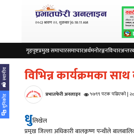
२०८३ श्रावण २२, शुक्रबार |
6:18:12 AM
गृहपृष्ट
प्रमुख समाचार
समाचार
अर्थ
मनोरञ्जन
विचार
अन्तरबा
विभिन्न कार्यक्रमका स
स्थानीय
प्रभातफेरी अनलाइन
५७९९ पटक पढिएको
|
२०
युनिकोड
धु
लिखेल
प्रमुख जिल्ला अधिकारी बालकृष्ण पन्थीले बालबालिका