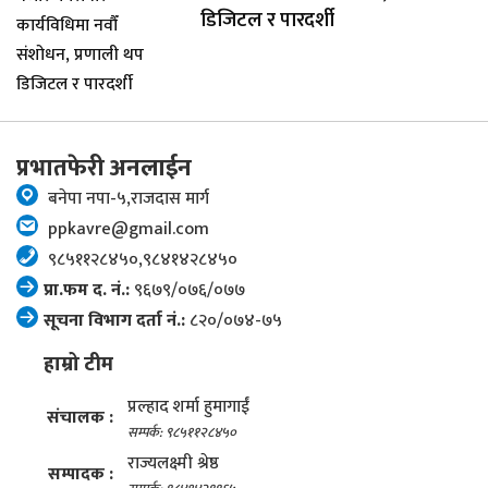
डिजिटल र पारदर्शी
प्रभातफेरी अनलाईन
बनेपा नपा-५,राजदास मार्ग
ppkavre@gmail.com
९८५११२८४५०,९८४१४२८४५०
प्रा.फम द. नं.:
९६७९/०७६/०७७
सूचना विभाग दर्ता नं.:
८२०/०७४-७५
हाम्रो टीम
प्रल्हाद शर्मा हुमागाईं
संचालक :
सम्पर्क: ९८५११२८४५०
राज्यलक्ष्मी श्रेष्ठ
सम्पादक :