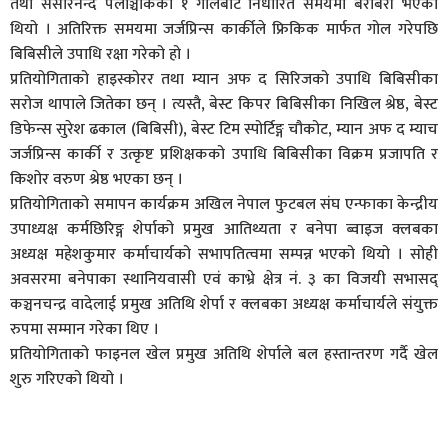
तथा संसारनन्द पलाञ्चोकेको १ गोलबाट निर्धारित समयमा बराबरी भएको
थियो । अतिरिक्त समयमा जर्जप्रिन्स कार्कीले फ्रिकिक मार्फत गोल गरेपछि
बिबिसीले उपाधि रक्षा गरेको हो ।
प्रतियोगिताको हाइस्कोरर तथा म्यान अफ द सिरिजको उपाधि बिबिसीका
सरोज थापाले जितेका छन् । त्यस्तै, बेस्ट किपर बिबिसीका निखिल श्रेष्ठ, बेस्ट
डिफेन्स सुरेश ढकाल (बिबिसी), बेस्ट टिम स्पोर्टिङ्ग चौकोट, म्यान अफ द म्याच
जर्जप्रिन्स कार्की र उत्कृष्ट प्रशिक्षकको उपाधि बिबिसीका विक्रम प्रजापति र
किशोर वरुण श्रेष्ठ भएका छन् ।
प्रतियोगिताको समापन कार्यक्रम अखिल नेपाल फुटबल संघ एन्फाका केन्द्रीय
उपाध्यक्ष कर्मछिरिङ्ग शेर्पाको प्रमुख आतिथ्यता र बनेपा ब्वाइज क्लबका
अध्यक्ष महेशकुमार कर्माचार्यको सभापतित्वमा सम्पन्न भएको थियो । सोही
अवसरमा बनेपाका स्थानियवासी एवं काभ्रे क्षेत्र नं. ३ का विजयी सभासद्
कञ्चनचन्द्र वादेलाई प्रमुख अतिथि शेर्पा र क्लबका अध्यक्ष कर्माचार्यले संयुक्त
रुपमा सम्मान गरेका थिए ।
प्रतियोगिताको फाइनल खेल प्रमुख अतिथि शेर्पाले बल हस्तान्तरण गर्दै खेल
शुरु गरिएको थियो ।