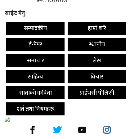
सम्पर्क: ९८४१४२९९६५
साईट मेनु
सम्पादकीय
हाम्रो बारे
ई-पेपर
स्थानीय
समाचार
लेख
साहित्य
विचार
साताको कविता
प्राईभेसी पोलिसी
शर्त तथा नियमहरु