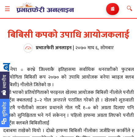
🔍
☰
📰
बिबिसी कपको उपाधि आयोजकलाई
प्रभातफेरी अनलाइन
|
२०७० माघ ६, सोमबार
ब
नेपा ÷ काभ्रे जिल्लाकै इतिहासमा सर्वाधिक धनराशीको फुटबल
प्रतियोगिता बिबिसी कप २०७० को उपाधि आयोजक बनेपा ब्वाइज क्लब
स्थानीय
(बिबिसी) नीलोले जितेको छ ।
हिजो भएको प्रतियोगिताको फाइनल खेलमा आयोजक बिबिसी नीलोले पनौती
स्पोर्ट्स क्बललाई ३–२ गोल अन्तरले पराजित गरेको हो । खेलको शुरुवाती
युनिकोड
मिनेटमै पनौतीको साजन प्रधानले गोल गर्दै १–० को अग्रता दिलाए पनि
जितको सुनिश्चितता भने गर्न सकेनन् । पहिलो हाफमा अग्रता लिएको पनौती
स्पोर्ट्स क्लबले बिबिसीलाई
दबाबमा राखेको थियो । दोस्रो हाफमा बिबिसी नीलोका जर्जप्रिन्स कार्कीले १