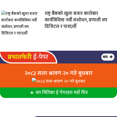
राष्ट्र बैंकको खुला बजार कारोबार
कार्यविधिमा नवौँ संशोधन, प्रणाली थप
डिजिटल र पारदर्शी
प्रभातफेरी
ई-पेपर
थप
२०८३ सला श्रावण २० गते बुधबार
थप मितिका ई-पेपरहरु यहाँ भित्र