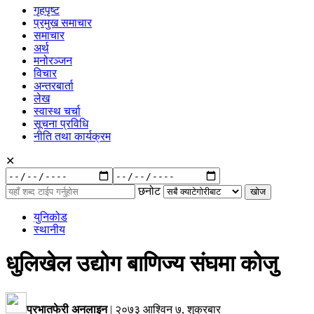
गृहपृष्ट
प्रमुख समाचार
समाचार
अर्थ
मनोरञ्जन
विचार
अन्तरबार्ता
लेख
स्वास्थ चर्चा
सूचना प्रविधि
नीति तथा कार्यक्रम
✕
रुची
अनुसार:
छनोट
युनिकोड
स्थानीय
धुलिखेल उद्योग बाणिज्य संघमा कोजु
प्रभातफेरी अनलाइन
|
२०७३ आश्विन ७, शुक्रबार