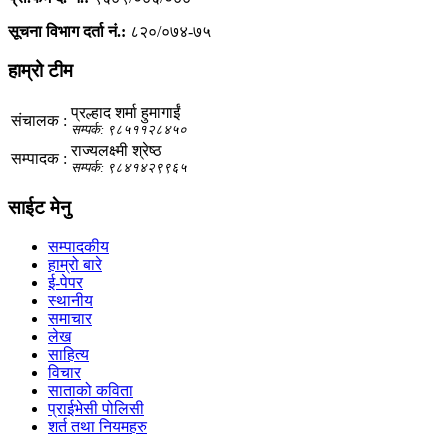
सूचना विभाग दर्ता नं.:
८२०/०७४-७५
हाम्रो टीम
प्रल्हाद शर्मा हुमागाईं
संचालक :
सम्पर्क: ९८५११२८४५०
राज्यलक्ष्मी श्रेष्ठ
सम्पादक :
सम्पर्क: ९८४१४२९९६५
साईट मेनु
सम्पादकीय
हाम्रो बारे
ई-पेपर
स्थानीय
समाचार
लेख
साहित्य
विचार
साताको कविता
प्राईभेसी पोलिसी
शर्त तथा नियमहरु