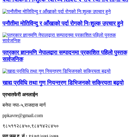
पनौतीमा मोतिविन्दु र आँखाको पर्दा रोगको निःशुल्क उपचार हुने
पत्रकार ज्ञानमणि नेपालद्वारा सम्पादनमा प्रकाशित पहिलो पुस्तक
सार्वजनिक
खाद्य प्रविधि तथा गुण नियन्त्रण डिभिजनको सक्रियता बढ्यो
प्रभातफेरी अनलाईन
बनेपा नपा-५,राजदास मार्ग
ppkavre@gmail.com
९८५११२८४५०,९८४१४२८४५०
प्रा.फम द. नं.:
९६७९/०७६/०७७