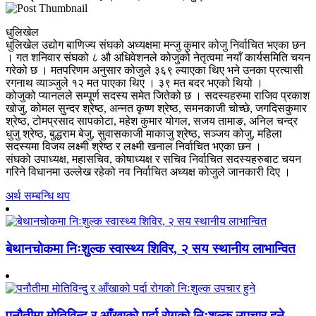
धुलिखेल
धुलिखेल उद्योग बाणिज्य संघको अध्यक्षमा मन्जु कुमार कोजु निर्वाचित भएका छन
। गत शनिवार संघको ८ औ अधिवेशनले कोजुको नेतृत्वमा नयाँ कार्यसमिति चयन
गरेको छ । मतपरिणम अनुसार कोजुले ३६९ ल्याएका थिए भने उनका प्रत्यासी
रगनाथ व्याञ्जुले १२ मत पाएका थिए । ३९ मत बदर भएको थियो ।
कोजुको प्यानलले सम्पूर्ण सदस्य समेत जितेको छ । सदस्यहरुमा राजिव प्रकाश
खोजु, कोमल सुन्दर श्रेष्ठ, अन्नत कृष्ण श्रेष्ठ, समनकाजी चोच्छे, जगदिसकुमार
श्रेष्ठ, टोमप्रसाद सापकोटा, महेश कुमार योगल, सजय तामाङ, अनिल चन्द्र
धुजु श्रेष्ठ, बुद्धराम बेजु, सुवासकाजी माकाजु श्रेष्ठ, सञ्जय कोजु, महिला
सदस्यमा विजय लक्ष्मी श्रेष्ठ र लक्ष्मी खनाल निर्वाचित भएका छन ।
संघको उपाध्यक्ष, महासचिव, कोषाध्यक्ष र सचिव निर्वाचित सदस्यहरुबाट चयन
गरिने विधानमा उल्लेख रहेको नव निर्वाचित अध्यक्ष कोजुले जानकारी दिए ।
अर्थ सम्बन्धि थप
बेथानचोकमा निःशुल्क स्वास्थ्य शिविर, २ सय स्थानीय लाभान्वित
पनौतीमा मोतिविन्दु र आँखाको पर्दा रोगको निःशुल्क उपचार हुने