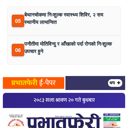
बेथानचोकमा निःशुल्क स्वास्थ्य शिविर, २ सय
05
स्थानीय लाभान्वित
पनौतीमा मोतिविन्दु र आँखाको पर्दा रोगको निःशुल्क
06
उपचार हुने
प्रभातफेरी
ई-पेपर
थप
२०८३ सला श्रावण २० गते बुधबार