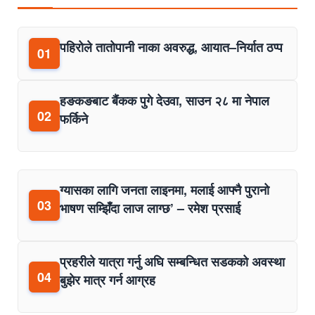
पहिरोले तातोपानी नाका अवरुद्ध, आयात–निर्यात ठप्प
01
हङकङबाट बैंकक पुगे देउवा, साउन २८ मा नेपाल
02
फर्किने
ग्यासका लागि जनता लाइनमा, मलाई आफ्नै पुरानो
03
भाषण सम्झिँदा लाज लाग्छ’ – रमेश प्रसाई
प्रहरीले यात्रा गर्नु अघि सम्बन्धित सडकको अवस्था
04
बुझेर मात्र गर्न आग्रह