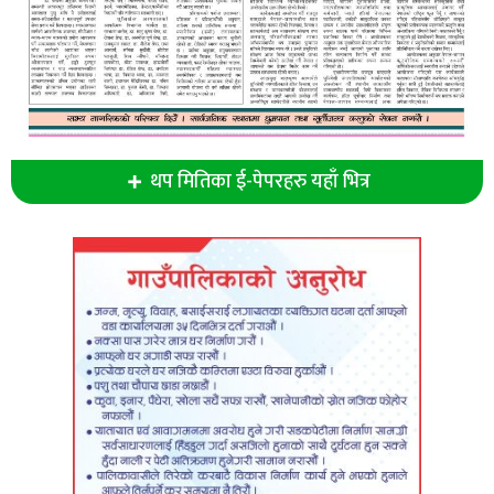
थप मितिका ई-पेपरहरु यहाँ भित्र