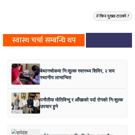
किन दुख्छ टाउको ?
स्वास्थ चर्चा सम्बन्धि थप
बेथानचोकमा निःशुल्क स्वास्थ्य शिविर, २ सय
स्थानीय लाभान्वित
पनौतीमा मोतिविन्दु र आँखाको पर्दा रोगको निःशुल्क
उपचार हुने