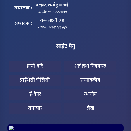
प्रल्हाद शर्मा हुमागाईं
संचालक :
सम्पर्क: ९८५११२८४५०
राज्यलक्ष्मी श्रेष्ठ
सम्पादक :
सम्पर्क: ९८४१४२९९६५
साईट मेनु
हाम्रो बारे
शर्त तथा नियमहरु
प्राईभेसी पोलिसी
सम्पादकीय
ई-पेपर
स्थानीय
समाचार
लेख