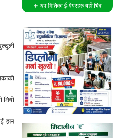
थप मितिका ई-पेपरहरु यहाँ भित्र
ुल्दुली
्रिकाको
ो थियो
लाई झन