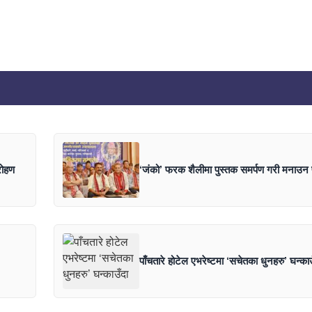
रोहण
‘जंको’ फरक शैलीमा पुस्तक समर्पण गरी मनाउन प
पाँचतारे होटेल एभरेष्टमा ‘सचेतका धुनहरु’ घन्काउ