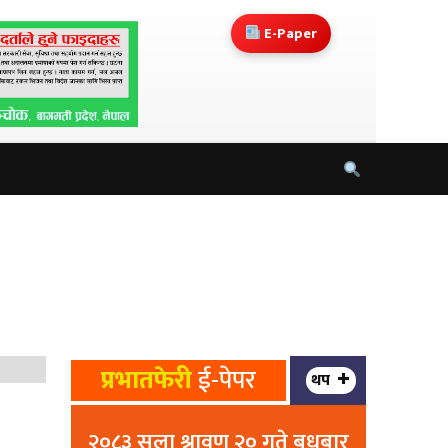
E-Paper
प्रभातफेरी
ई-पेपर
थप
२०८३ सला श्रावण २० गते बुधबार