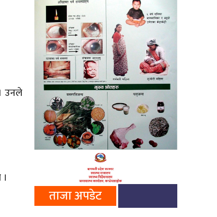
 । उनले
ो ।
ताजा अपडेट