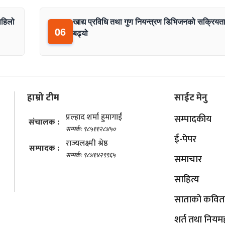
पहिलो
खाद्य प्रविधि तथा गुण नियन्त्रण डिभिजनको सक्रियत
06
बढ्यो
हाम्रो टीम
साईट मेनु
प्रल्हाद शर्मा हुमागाईं
सम्पादकीय
संचालक :
सम्पर्क: ९८५११२८४५०
ई-पेपर
राज्यलक्ष्मी श्रेष्ठ
सम्पादक :
सम्पर्क: ९८४१४२९९६५
समाचार
साहित्य
साताको कवित
शर्त तथा नियम