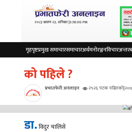
२०८३ श्रावण २३, शनिबार |
3:38:07 PM
गृहपृष्ट
प्रमुख समाचार
समाचार
अर्थ
मनोरञ्जन
विचार
अन्तरबा
को पहिले ?
प्रभातफेरी अनलाइन
२५२६ पटक पढिएको
|
२०७
डा.
विदुर चालिसे