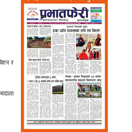
थिएन र
्मदाता