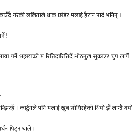
काउँदै गरेकी ललिताले धाक छोडेर मलाई हैरान पार्दै भनिन् ।
ेँ !
माया गर्ने भइखाको म रित्तिदारित्तिदैं ओठमुख सुकाएर चुप लागेँ
’
िरहेँ । कार्टुनले पनि मलाई खुब सोधिरहेको थियो झैं लाग्दै गय
्धन पिट्न थालें ।