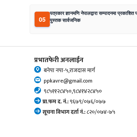
पत्रकार ज्ञानमणि नेपालद्वारा सम्पादनमा प्रकाशित 
05
पुस्तक सार्वजनिक
प्रभातफेरी अनलाईन
बनेपा नपा-५,राजदास मार्ग
ppkavre@gmail.com
९८५११२८४५०,९८४१४२८४५०
प्रा.फम द. नं.:
९६७९/०७६/०७७
सूचना विभाग दर्ता नं.:
८२०/०७४-७५