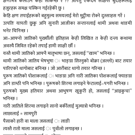
क्षणभित्र केलाउन कहाँ सकिन्छ र ?? अपितु एकदमै संक्षिप्त बुँदाहरूलाई
हजुरहरू समक्ष पस्किन गईरहेकी छु ।
केहि क्षण तपाईहरूको बहुमुल्य समयलाई मेरो मुट्ठीमा रोक्ने दुस्साहस गरेँ ।
उत्पतिः यापती छुकु अनि सुनारी आजीका सन्तानलाई थामी अथवा थाङमी
भनेर चिनिन्छ ।
आ–आफ्नो जातिको पुर्ख्यौली इतिहास केही लिखित त केही दन्त्य कथामा
अवस्यै जिवित रहेको तपाईं हामी साक्षी छौँ ।
यस्तै थामी जातिको आफ्नै मातृभाषा छन्, जसलाई “खाम” भनिन्छ ।
थामी जातिको जातिय भेषभुषा ः भाङ्ग्रा सिस्नुको बोक्रा (अल्लो) बाट तयार
पारिएको धागोबाट बनिन्छ । जो आरौबाट धागो तयार गरिन्छ ।
पुरूष जातिको पोशाकलाई ः भाङग्रा अनि नारी जातिका पोशकलाई फ्याङग्रा
अनि डाम्ठी पनि भनिन्छ । पुरूषको शिरमा लगाइने फेटालाई–पगरी भनिन्छ ।
पुरुषको मुख्य हतियार अथवा आभुषण खुकुरी हो, जसलाई “आइकुचा”
भनिन्छ ।
नारी जातिले शिरमा लगाइने सानो बर्कीलाई मुज्यात्रो भनिन्छ ।
लाछालाई = सामपुरी
पैसाको हारी वा माला जसलाई ः लाङी
त्यस्तै रातो माला जसलाई ः पुवाँलो लगाइन्छ ।