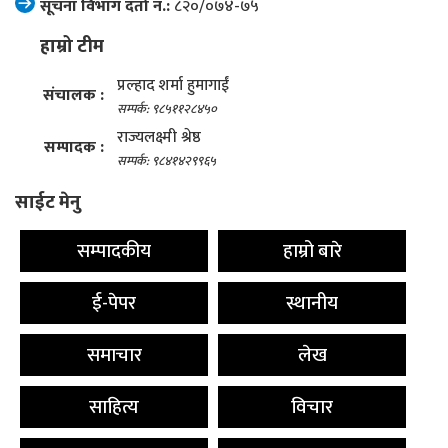
सूचना विभाग दर्ता नं.:
८२०/०७४-७५
हाम्रो टीम
प्रल्हाद शर्मा हुमागाईं
संचालक :
सम्पर्क: ९८५११२८४५०
राज्यलक्ष्मी श्रेष्ठ
सम्पादक :
सम्पर्क: ९८४१४२९९६५
साईट मेनु
सम्पादकीय
हाम्रो बारे
ई-पेपर
स्थानीय
समाचार
लेख
साहित्य
विचार