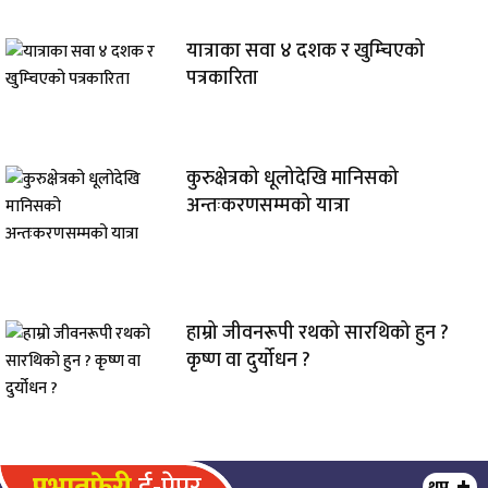
यात्राका सवा ४ दशक र खुम्चिएको
पत्रकारिता
कुरुक्षेत्रको धूलोदेखि मानिसको
अन्तःकरणसम्मको यात्रा
हाम्रो जीवनरूपी रथको सारथिको हुन ?
कृष्ण वा दुर्योधन ?
प्रभातफेरी
ई-पेपर
थप