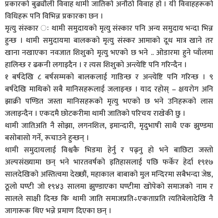
प्रकारको बुढ्यौली विवाह थामी जातिको अनौठो विवाह हो । यी विवाहहरूको
विधिहरू पनि विभिन्न प्रकारका छन ।
मृत्यु संस्कार ः थामी समुदायको मृत्यु संस्कार पनि अन्य समुदाय भन्दा भिन्न
हुन्छ । थामी समुदायमा बालकको मृत्यु संस्कर आमाको दूध मात्र खाने तर
खाना नखाएका नवजात शिशुको मृत्यु भएको छ भने .. ओडारमा हुने प्वाँलमा
हालिन्छ र ढकनी लगाइदैन । र त्यस शिशुको अन्त्येष्टि पनि गरिन्दैन ।
१ बर्षदेखि ८ बर्षसम्मको बालकलाई गाडिन्छ र अन्त्येष्टि पनि गरिन्छ । ९
बर्षदेखि माथिको सबै मानिसहरूलाई जलाइन्छ । याद रहोस् – क्षयरोग अनि
झाक्री पण्डित जस्ता मानिसहरूको मृत्यु भएको छ भने उनिहरूको लास
जलाइन्दैन । एकदमै छोटकरीमा थामी जातिको परिचय राखेकी छु ।
थामी जातिअति नै सोझा, लगनशिल, इमान्दारी, मृदुभाषी साथै एक झुण्डमा
बसोबासो गर्ने, रूचाउने हुन्छन् ।
थामी समुदायलाई विश्वकै भिडमा हेर्नु र पढ्नु हो भने बाछिटा जस्तो
अल्पसंख्यामा छन् भने भारतवर्षको इतिहासलाई पछि फर्केर हेर्दा १९१७
सालदेखिको अस्तित्वमा देख्छौं, महाकाल बाबाको मुल मन्दिरमा सबैभन्दा जेष्ठ,
ठूलो घण्टी जो १९४३ सालमा झुण्डाएका घण्टीमा खोपेको समाजको नाम र
सालले साक्षी दिन्छ कि थामी जाति समाजप्रति÷एकताप्रति त्यतिबेलादेखि नै
जागारूक थिए भन्ने प्रमाण दिएका छन् ।