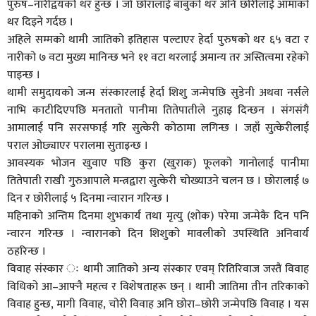
पुरुष–नारीद्वयको थर हुन्छ । जो छोरालाई बाबुको थर अनि छोरीलाई आमाको
थर दिइने गर्दछ ।
अहिले सम्मको थामी जातिको इतिहास पल्टाएर हेर्दा पुरुषको थर ६५ वटा र
नारीको ७ वटा मुख्य मानिन्छ भने ११ वटा थरलाई अमान्य तर अस्तित्वमा रहेको
पाइन्छ ।
थामी समुदायको जन्म संस्कारलाई हेर्दा शिशु जन्मेपछि सुडेनी अथवा नर्सले
नाभि काटीदिएपछि मनतातो पानीमा तितेपातीले नुहाइ दिन्छन । संगसंगै
आमालाई पनि सरसफाई गरि सुत्केरी कोठामा लगिन्छ । जहाँ सुत्केरीलाई
पराल ओछ्याएर परालमा सुताइन्छ ।
आवस्यक भोजन खुवाए पछि कुरा (खुराक) फूलको गानोलाई पानीमा
तितेपाती राखी गुरुआपाले मन्त्रद्वारा सुत्केरी चोख्याउने चलन छ । छोरालाई ७
दिन र छोरीलाई ५ दिनमा न्वारान गरिन्छ ।
महिनाको अन्तिम दिनमा शुभकार्य तथा मृत्यु (शोक) परेमा जन्मेकै दिन पनि
न्वारन गरिन्छ । न्वारानको दिन शिशुको मावलीको उपस्थिति अनिवार्य
ठहरिन्छ ।
विवाह संस्कार ः थामी जातिको अन्य संस्कार एवम् रितिरिवाज जस्तैं विवाह
विधिको आ–आफ्नै महत्व र विशेषताहरू छन् । थामी जातिमा तीन तरिकाको
विवाह हुन्छ, मागी विवाह, चोरी विवाह अनि छोरा–छोरी जन्मेपछि विवाह । यस