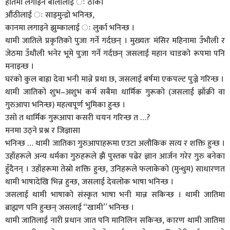
हातमा लगाइने बालालाई ः ठोका
औंठीलाई ः साइमुन्द्रो भनिन्छ,
कानमा लगाइने झुम्कालाई ः लुर्का भनिन्छ ।
थामी जातिले प्रकृतिको पुजा गर्ने गर्दछन् । मुख्यतः मंसिर महिनामा उँभौली र
जेठमा उँधौली भनेर भूमे पुजा गर्ने गर्दछन् जसलाई महान चाडको रूपमा पनि
मनाइन्छ ।
घरको कुल बाह्रा देवा भनी मान्ने प्रथा छ, जसलाई बर्षमा एकपल्ट पुज्ने गरिन्छ ।
थामी जातिको शुभ–अशुभ कर्म सबैमा धार्मिक गुरूको (जसलाई झाँक्री वा
गुरुआपा भनिन्छ) महत्वपूर्ण भुमिका हुन्छ ।
उसो त धार्मिक गुरूआपा कसरी चयन गरिन्छ त …?
मनमा उठ्ने प्रश्न र जिज्ञासा
भनिन्छ … थामी जातिका गुरुआपाहरूमा एउटा अलौकिक सत्य र शक्ति हुन्छ ।
उहाँहरूले अन्य धर्मका गुरुहरूले झैं पुस्तक पढेर ज्ञान आर्जन गरेर गुरु बनेका
हुँदैनन् । उहाँहरूमा तेस्रो शक्ति हुन्छ, उनिहरूले फलाकेको (मुन्धुम) साधारणत
थामी भाषादेखि भिन्न हुन्छ, जसलाई देवलोक भाषा भनिन्छ ।
जसलाई थामी भाषाको संस्कृत भाषा भनी मान्न सकिन्छ । थामी जातिमा
ब्राह्मण पनि हुन्छन् जसलाई “खामी” भनिन्छ ।
थामी जातिलाई नारी प्रधान जात पनि मानिलिन सकिन्छ, कारण थामी जातिमा