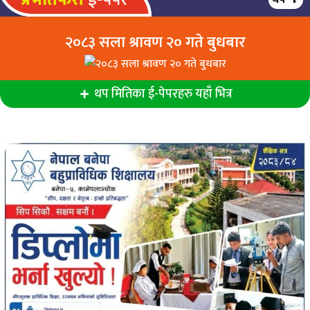
२०८३ सला श्रावण २० गते बुधबार
थप मितिका ई-पेपरहरु यहाँ भित्र