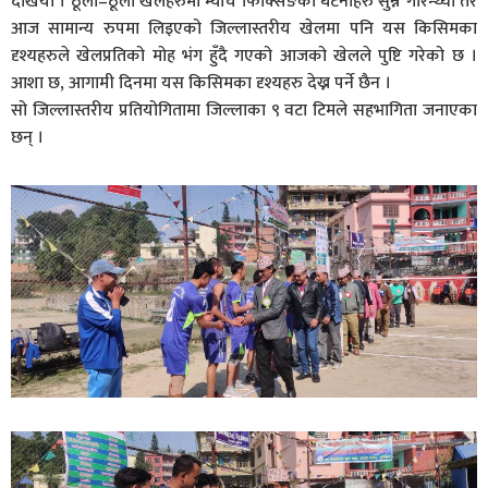
देखियो । ठूला–ठूला खेलहरुमा म्याच फिक्सिङका घटनाहरु सुन्ने गरिन्थ्यो तर
आज सामान्य रुपमा लिइएको जिल्लास्तरीय खेलमा पनि यस किसिमका
दृश्यहरुले खेलप्रतिको मोह भंग हुँदै गएको आजको खेलले पुष्टि गरेको छ ।
आशा छ, आगामी दिनमा यस किसिमका दृश्यहरु देख्न पर्ने छैन ।
सो जिल्लास्तरीय प्रतियोगितामा जिल्लाका ९ वटा टिमले सहभागिता जनाएका
छन् ।