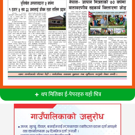
थप मितिका ई-पेपरहरु यहाँ भित्र