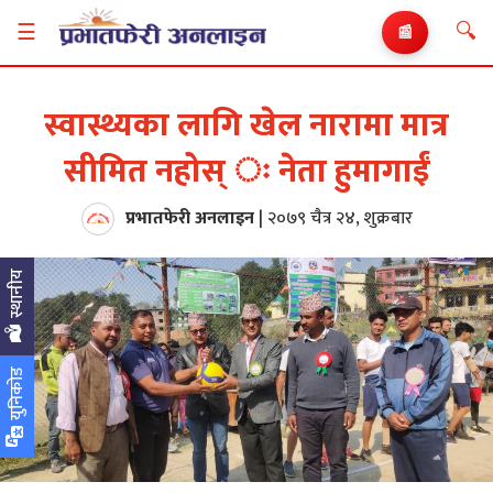
🔍
☰
📰
स्वास्थ्यका लागि खेल नारामा मात्र
सीमित नहोस् ः नेता हुमागाईं
प्रभातफेरी अनलाइन
|
२०७९ चैत्र २४, शुक्रबार
स्थानीय
युनिकोड