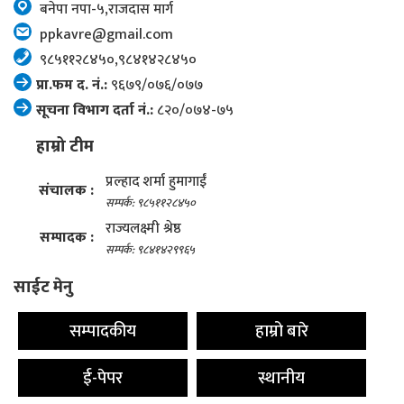
बनेपा नपा-५,राजदास मार्ग
ppkavre@gmail.com
९८५११२८४५०,९८४१४२८४५०
प्रा.फम द. नं.:
९६७९/०७६/०७७
सूचना विभाग दर्ता नं.:
८२०/०७४-७५
हाम्रो टीम
प्रल्हाद शर्मा हुमागाईं
संचालक :
सम्पर्क: ९८५११२८४५०
राज्यलक्ष्मी श्रेष्ठ
सम्पादक :
सम्पर्क: ९८४१४२९९६५
साईट मेनु
सम्पादकीय
हाम्रो बारे
ई-पेपर
स्थानीय