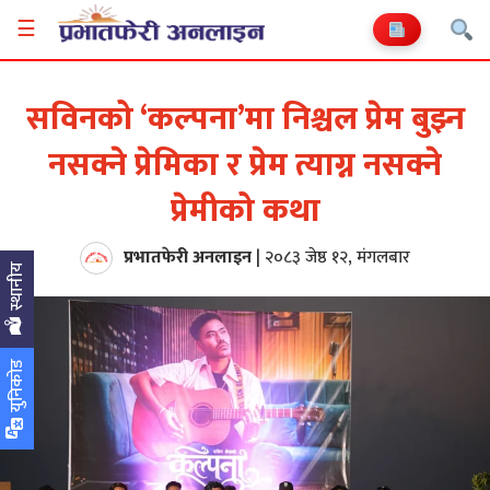
☰
सविनको ‘कल्पना’मा निश्चल प्रेम बुझ्न
नसक्ने प्रेमिका र प्रेम त्याग्न नसक्ने
प्रेमीको कथा
प्रभातफेरी अनलाइन
|
२०८३ जेष्ठ १२, मंगलबार
स्थानीय
युनिकोड