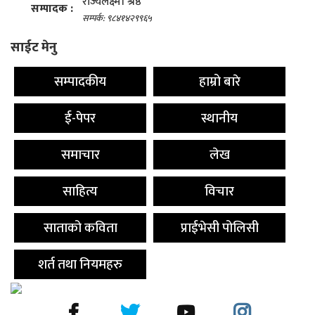
राज्यलक्ष्मी श्रेष्ठ
सम्पादक :
सम्पर्क: ९८४१४२९९६५
साईट मेनु
सम्पादकीय
हाम्रो बारे
ई-पेपर
स्थानीय
समाचार
लेख
साहित्य
विचार
साताको कविता
प्राईभेसी पोलिसी
शर्त तथा नियमहरु