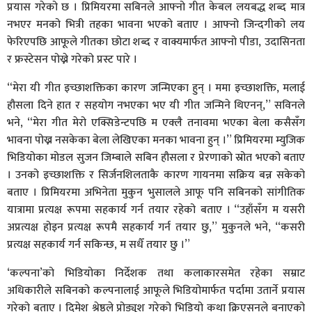
प्रयास गरेको छ । प्रिमियरमा सबिनले आफ्नो गीत केबल लयबद्ध शब्द मात्र
नभएर मनको भित्री तहका भावना भएको बताए । आफ्नो जिन्दगीको लय
फेरिएपछि आफूले गीतका छोटा शब्द र वाक्यमार्फत आफ्नो पीडा, उदासिनता
र फ्रस्टेसन पोख्ने गरेको प्रस्ट पारे ।
“मेरा यी गीत इच्छाशक्तिका कारण जन्मिएका हुन् । ममा इच्छाशक्ति, मलाई
हौसला दिने हात र सहयोग नभएका भए यी गीत जन्मिने थिएनन्,” सविनले
भने, “मेरा गीत मेरो एक्सिडेन्टपछि म एक्लै तनावमा भएका बेला कसैसँग
भावना पोख्न नसकेका बेला लेखिएका मनका भावना हुन् ।” प्रिमियरमा म्युजिक
भिडियोका मोडल सुजन जिम्बाले सबिन हौसला र प्रेरणाको स्रोत भएको बताए
। उनको इच्छाशक्ति र सिर्जनशिलताकै कारण गायनमा सक्रिय बन्न सकेको
बताए । प्रिमियरमा अभिनेता मुकुन भुसालले आफू पनि सबिनको सांगीतिक
यात्रामा प्रत्यक्ष रूपमा सहकार्य गर्न तयार रहेको बताए । “उहाँसँग म यसरी
अप्रत्यक्ष होइन प्रत्यक्ष रूपमै सहकार्य गर्न तयार छु,” मुकुनले भने, “कसरी
प्रत्यक्ष सहकार्य गर्न सकिन्छ, म सधैँ तयार छु ।”
‘कल्पना’को भिडियोका निर्देशक तथा कलाकारसमेत रहेका सम्राट
अधिकारीले सबिनको कल्पनालाई आफूले भिडियोमार्फत पर्दामा उतार्ने प्रयास
गरेको बताए । दिमेश श्रेष्ठले प्रोड्युश गरेको भिडियो कथा क्रिएसनले बनाएको