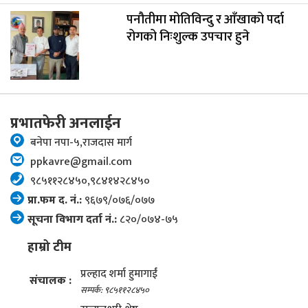
पनौतीमा मोतिविन्दु र आँखाको पर्दा
रोगको निःशुल्क उपचार हुने
प्रभातफेरी अनलाईन
बनेपा नपा-५,राजदास मार्ग
ppkavre@gmail.com
९८५११२८४५०,९८४१४२८४५०
प्रा.फम द. नं.:
९६७९/०७६/०७७
सूचना विभाग दर्ता नं.:
८२०/०७४-७५
हाम्रो टीम
प्रल्हाद शर्मा हुमागाईं
संचालक :
सम्पर्क: ९८५११२८४५०