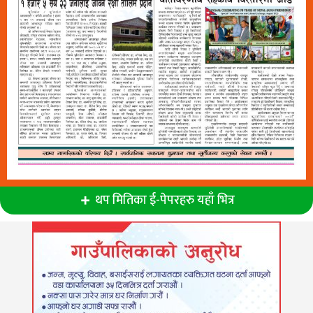
थप मितिका ई-पेपरहरु यहाँ भित्र