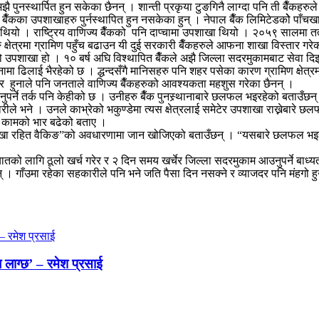
 पुनस्थार्पित हुन सकेका छैनन् । शान्ती प्रकृया टुङगिनै लाग्दा पनि ती बैँकहर
 बैँकका उपशाखाहरु पुर्नस्थापित हुन नसकेका हुन् । नेपाल बैँक लिमिटेडकोे पाँचखाल
ाखा थियो । राष्ट्रिय वाणिज्य बैँकको पनि दाप्चामा उपशाखा थियो । २०५९ सालमा
 क्षेत्रमा ग्रामिण पहुँच बढाउन यी दुई सरकारी बैँकहरुले आफना शाखा विस्तार गर
 उपशाखा हो । १० बर्ष अघि विश्थापित बैँकले अझै जिल्ला सदरमुकामबाट सेवा दिइ
र्थपनामा ढिलाई भैरहेको छ । द्धन्दसँगै मानिसहरु पनि शहर पसेका कारण ग्रामिण क्षे
वार हुनाले पनि जनताले वाणिज्य बैँकहरुको आवश्यकता महशुस गरेका छैनन् ।
र हुनुपर्ने तर्क पनि केहीको छ । उनीहरु बैँक पुनस्र्थानाबारे छलफल भइरहेको ब
रीले भने । उनले काभ्रेको भकुण्डेमा त्यस क्षेत्रलाई समेटेर उपशाखा राख्नेबारे
पनि कामको भार बढेको बताए ।
ा “शाखा रहित वैकिङ”को अवधारणामा जान खोजिएको बताउँछन् । “यसबारे छलफल भइरहेक
ातायातको लागि ठूलो खर्च गरेर र २ दिन समय खर्चेर जिल्ला सदरमुकाम आउनुपर्ने बाध
 गाँउमा रहेका सहकारीले पनि भने जति पैसा दिन नसक्ने र व्याजदर पनि मंहगो हुन
 लाग्छ’ – रमेश प्रसाई