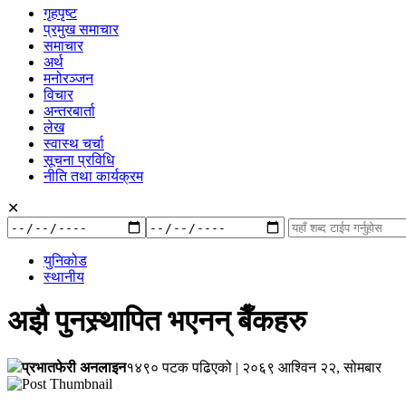
गृहपृष्ट
प्रमुख समाचार
समाचार
अर्थ
मनोरञ्जन
विचार
अन्तरबार्ता
लेख
स्वास्थ चर्चा
सूचना प्रविधि
नीति तथा कार्यक्रम
✕
रुची
अनुसार:
युनिकोड
स्थानीय
अझै पुनस्र्थापित भएनन् बैँकहरु
प्रभातफेरी अनलाइन
१४९० पटक पढिएको
|
२०६९ आश्विन २२, सोमबार