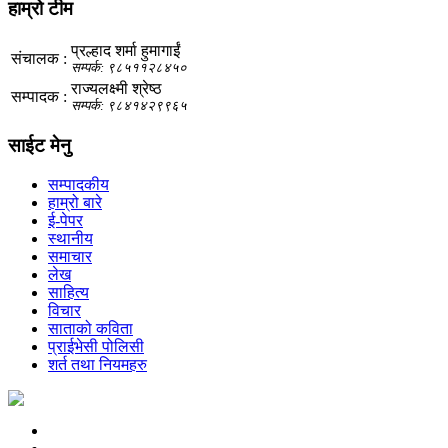
हाम्रो टीम
प्रल्हाद शर्मा हुमागाईं
संचालक :
सम्पर्क: ९८५११२८४५०
राज्यलक्ष्मी श्रेष्ठ
सम्पादक :
सम्पर्क: ९८४१४२९९६५
साईट मेनु
सम्पादकीय
हाम्रो बारे
ई-पेपर
स्थानीय
समाचार
लेख
साहित्य
विचार
साताको कविता
प्राईभेसी पोलिसी
शर्त तथा नियमहरु