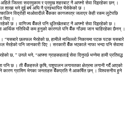
ुले अहिले जिल्ला सदरमुकाम र प्रमुख शहरबाट नै आफ्नो सेवा दिइरहेका छन् ।
 शाखा भने दुई बर्ष अघि नै पुनस्र्थापित भैसेकेको छ ।
 तत्कालिन विद्रोही माओवादीले बैँकका कागजपत्र जलाएर केही रकम लुटेपछि
ेका थिए ।
रहेको छ । वाणिज्य बैँकले पनि धुलिखेलबाट नै आफ्नो सेवा दिइरहेको छ ।
त्रमा आर्थिक गतिविधी कम हुनुको कारणले पनि बैँक गाँउमा जान चाहिरहेका छैनन् ।
ताउँछन् । “यसबारे छलफल भैरहेको छ, हामीले माथिल्लो निकायमा पटक पटक यसबारे
 छलफल भैरहेको पनि जानकारी दिए । सरकारी बैँक भएकाले नाफा भन्दा पनि सेवामा
ो छ, ” उनले भने, “आफ्ना ग्राहकहलाई सेवा दिनुपर्छ भन्नेमा हामी प्रतिवद्ध
्यता पनि छ । ती बैँकहरुले कृषि, पशुपालन लगायतका क्षेत्रमा लगानी गर्दै आएको
े कारण ग्रामिण भेगका जनताहरु बैँकप्रति नै आकर्षित छन् । विश्वसनीय हुने