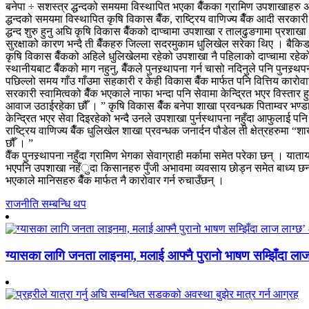
बनेपा ÷ सशस्त्र द्धन्दको समयमा विस्थापित भएका बैँकका ग्रामिण उपशाखाहरु अझै
द्धन्दको समयमा विस्थापित कृषि विकास बैँक, राष्ट्रिय वाणिज्य बैँक आदी सरकारी
द्धन्द शुरु हुनु अघि कृषि विकास बैँकको दाप्चामा उपशाखा र तालढुङगामा प्रश
सुरक्षाको कारण भन्दै ती बैँकहरु जिल्ला सदरमुकाम धुलिखेल सरेका थिए । बैकिङ
कृषि विकास बैँकको अहिले धुलिखेलमा रहेको उपशाखा नै पहिलाको दाप्चामा रहेको
स्थानीयबाट बैँकको माग नहुनु, बैँकले पुनस्र्थापना गर्न चासो नदिनुले पनि पुनस्
पछिल्लो समय गाँउ गाँउमा सहकारी र केही विकास बैँक मार्फत पनि वित्तिय कारो
सरकारी स्वामित्वको बैँक भएकाले नाफा भन्दा पनि सेवामा केन्द्रित भएर विस्ता
आवाज उठाईरहेका छौँ । ” कृषि विकास बैँक बनेपा शाखा प्रवन्धक पिताम्वर भण्डा
केन्द्रित भएर सेवा दिइरहेको भन्दै उनले उपशाखा पुर्नस्थापना नहुँदा आफुलाई 
राष्ट्रिय वाणिज्य बैँक धुलिखेल शाखा प्रवन्धक जनार्दन पौडेल ती क्षेत्रहरुम
छौँ । ”
वैँक पुनस्र्थापना नहुँदा ग्रामिण भेगका सेवाग्राही मर्कामा समेत परेका छन् । य
भएपनि उपशाखा नहँुदा किसानहरु पुँजी अभावमा व्यवसाय छोड्न समेत बाध्य छन् ।
भएकाले मानिसहरु बैँक मार्फत नै कारोवार गर्न रुचाउँछन् ।
राजनीति सम्बन्धि थप
ग्यासका लागि जनता लाइनमा, मलाई आफ्नै पुरानो भाषण सम्झिँदा लाज