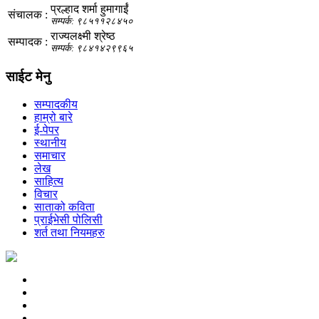
प्रल्हाद शर्मा हुमागाईं
संचालक :
सम्पर्क: ९८५११२८४५०
राज्यलक्ष्मी श्रेष्ठ
सम्पादक :
सम्पर्क: ९८४१४२९९६५
साईट मेनु
सम्पादकीय
हाम्रो बारे
ई-पेपर
स्थानीय
समाचार
लेख
साहित्य
विचार
साताको कविता
प्राईभेसी पोलिसी
शर्त तथा नियमहरु