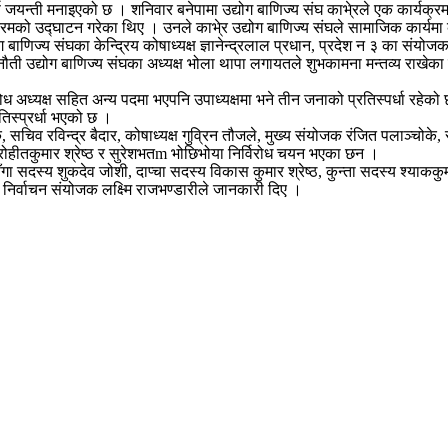
ण जयन्ती मनाइएको छ । शनिवार बनेपामा उद्योग बाणिज्य संघ काभे्रले एक कार्यक
 कार्यक्रमको उद्घाटन गरेका थिए । उनले काभे्र उद्योग बाणिज्य संघले सामाजिक कार्य
बाणिज्य संघका केन्द्रिय कोषाध्यक्ष ज्ञानेन्द्रलाल प्रधान, प्रदेश न ३ का संयोज
, पनौती उद्योग बाणिज्य संघका अध्यक्ष भोला थापा लगायतले शुभकामना मन्तव्य राखेका 
ोध अध्यक्ष सहित अन्य पदमा भएपनि उपाध्यक्षमा भने तीन जनाको प्रतिस्पर्धा रहेक
रतिस्प्रर्धा भएको छ ।
ोके, सचिव रविन्द्र बैदार, कोषाध्यक्ष गुव्रिन तौजले, मुख्य संयोजक रंजित पलाञ्
ान, रोहीतकुमार श्रेष्ठ र सुरेशभतm भोछिभोया निर्विरोध चयन भएका छन ।
 साँगा सदस्य शुकदेव जोशी, दाप्चा सदस्य विकास कुमार श्रेष्ठ, कुन्ता सदस्य श्याक
को निर्वाचन संयोजक लक्ष्मि राजभण्डारीले जानकारी दिए ।