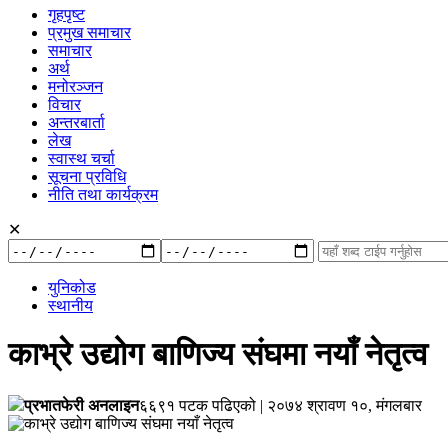
गृहपृष्ट
प्रमुख समाचार
समाचार
अर्थ
मनोरञ्जन
विचार
अन्तरबार्ता
लेख
स्वास्थ चर्चा
सूचना प्रविधि
नीति तथा कार्यक्रम
✕
रुची
अनुसार:
युनिकोड
स्थानीय
काभ्रे उद्योग बाणिज्य संघमा नयाँ नेतृत्व
प्रभातफेरी अनलाइन
६६९१ पटक पढिएको
|
२०७४ श्रावण १०, मंगलबार