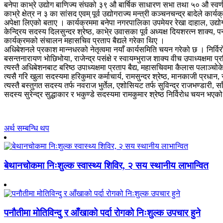
बनेपा काभ्रे उद्योग बाणिज्य संघको ३९ औ बार्षिक साधारण सभा तथा ५० औ स्वर्
काभ्रे क्षेत्र न ३ का सांसद एवम् पूर्व उद्योगराज्य मन्त्री कञ्चनचन्द्र बादेले
अपेक्षा लिएको बताए । कार्यक्रममा बनेपा नगरपालिका उपमेयर रेखा दाहाल, उद्योग 
केन्द्रिय सदस्य दिलसुन्दर श्रेष्ठ, काभे्र उवासका पूर्व अध्यक्ष दियशरत्न शाक्य
कार्यक्रमको संचालन महासचिव प्रताप बैद्यले गरेका थिए ।
अधिबेशनले प्रकाश मान्नधरको नेतृत्वमा नयाँ कार्यसमिति चयन गरेको छ । निर्विर
बसन्तनारायण भोछिभोया, राजेन्द्र पसंक्षे र स्वायम्भुराज शाक्य वीच उपाध्यक्षमा प्
त्यस्तै अधिबेशनबाट बरिष्ठ उपाध्यक्षमा प्रताप बैद्य, महासचिवमा कैलास पलाञ्च
त्यसै गरि खुला सदस्यमा हरिकुमार कर्माचार्य, रामसुन्दर श्रेष्ठ, मानकाजी प्रध
त्यस्तै बस्तुगत सदस्य तर्फ नवराज भुर्तेल, एशोसियट तर्फ सुविन्द्र राजभण्डारी,
सदस्य सुरेन्द्र सुद्धाकार र भकुण्डे सदस्यमा रामकुमार श्रेष्ठ निर्विरोध चयन भए
अर्थ सम्बन्धि थप
बेथानचोकमा निःशुल्क स्वास्थ्य शिविर, २ सय स्थानीय लाभान्वित
पनौतीमा मोतिविन्दु र आँखाको पर्दा रोगको निःशुल्क उपचार हुने