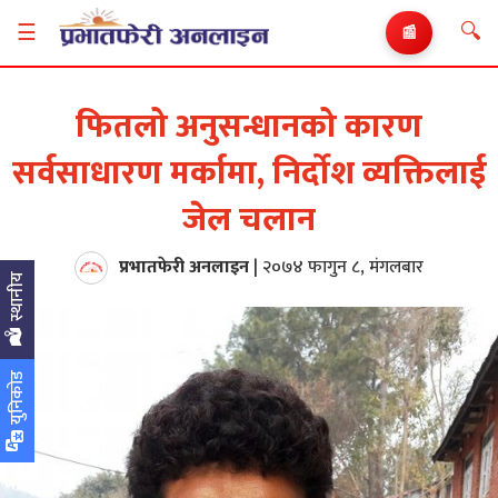
🔍
☰
📰
फितलो अनुसन्धानको कारण
सर्वसाधारण मर्कामा, निर्दोश व्यक्तिलाई
जेल चलान
प्रभातफेरी अनलाइन
|
२०७४ फागुन ८, मंगलबार
स्थानीय
युनिकोड