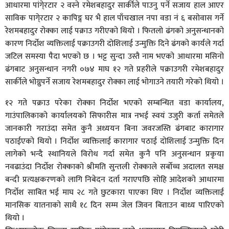
आधारमा पांगे्रटार २ वस्ने रमेशबहादुर सार्कीले पाउनु पर्ने सजाय हाल आएर
साविक पागे्रटार २ कापिङ्ग घर भै हाल पाँचखाल नपा वडा नं ६ बसोवास गर्ने
रेशमबहादुर रोक्का लाई पक्राउ गरीएको थियो । फितलो ढंगको अनुसन्धानको
कारण निर्दोश व्यक्तिलाई पक्राउगरी दोशिलाई उन्मुक्ति दिने ढंगको कार्यले गर्दा
जटिल समस्या पैदा भएको छ । भट्ट सुन्दा उस्तै नाम भएको आधारमा मसिनो
ढंगबाट अनुसन्धान नगरी ०७४ माघ १२ गते प्रहरीले पक्राउगरी रमेशबहादुर
सार्कीले भोग्नुपर्ने सजाय रेशमबहादुर रोक्का लाई भोगाउने तयारी गरेको थियो ।
१२ गते पक्राउ परेका रोक्का निर्दोश भएको सम्बन्धित वडा कार्यालय,
गाउंपालिकाको कार्यालयको सिफारीस मात्र नभई स्वयं उजुरी कर्ता समेतले
जानकारी गराउंदा समेत कुनै अध्ययन बिना जवरजस्ति ढंगबाट कारागार
पठाईएको थियो । निर्दोश व्यक्तिलाई कारागार पठाई दोशिलाई उन्मुक्ति दिन
लागेको भन्दै स्थानियले विरोध गर्दा समेत कुनै पनि अनुसन्धान प्रकृया
नवढाउंदा निर्दाेश रोक्काको श्रीमति सुन्तली रोक्काले सर्बाेच्च अदालत समक्ष
बन्दी प्रत्यक्षकरणको लागि निबेदन दर्ता गराएपछि सोहि आदेशको आधारमा
निर्दोश साबित भई माघ २८ गते छुटकारा पाएका थिए । निर्दोश व्यक्तिलाई
मानसिक यातनाको साथै १८ दिन सम्म जेल जिवन बिताउन बाध्य पारिएको
थियो ।