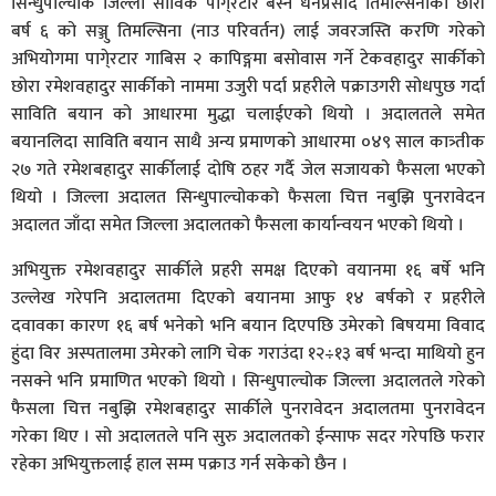
सिन्धुपाल्चोक जिल्ला साविक पांगे्रटार बस्ने धनप्रसाद तिमल्सिनाको छोरी
बर्ष ६ को सञ्जु तिमल्सिना (नाउ परिवर्तन) लाई जवरजस्ति करणि गरेको
अभियोगमा पागे्रटार गाबिस २ कापिङ्गमा बसोवास गर्ने टेकवहादुर सार्कीको
छोरा रमेशवहादुर सार्कीको नाममा उजुरी पर्दा प्रहरीले पक्राउगरी सोधपुछ गर्दा
साविति बयान को आधारमा मुद्धा चलाईएको थियो । अदालतले समेत
बयानलिदा साविति बयान साथै अन्य प्रमाणको आधारमा ०४९ साल कात्र्तीक
२७ गते रमेशबहादुर सार्कीलाई दोषि ठहर गर्दै जेल सजायको फैसला भएको
थियो । जिल्ला अदालत सिन्धुपाल्चोकको फैसला चित्त नबुझि पुनरावेदन
अदालत जाँदा समेत जिल्ला अदालतको फैसला कार्यान्वयन भएको थियो ।
अभियुक्त रमेशवहादुर सार्कीले प्रहरी समक्ष दिएको वयानमा १६ बर्षे भनि
उल्लेख गरेपनि अदालतमा दिएको बयानमा आफु १४ बर्षको र प्रहरीले
दवावका कारण १६ बर्ष भनेको भनि बयान दिएपछि उमेरको बिषयमा विवाद
हुंदा विर अस्पतालमा उमेरको लागि चेक गराउंदा १२÷१३ बर्ष भन्दा माथियो हुन
नसक्ने भनि प्रमाणित भएको थियो । सिन्धुपाल्चोक जिल्ला अदालतले गरेको
फैसला चित्त नबुझि रमेशबहादुर सार्कीले पुनरावेदन अदालतमा पुनरावेदन
गरेका थिए । सो अदालतले पनि सुरु अदालतको ईन्साफ सदर गरेपछि फरार
रहेका अभियुक्तलाई हाल सम्म पक्राउ गर्न सकेको छैन ।