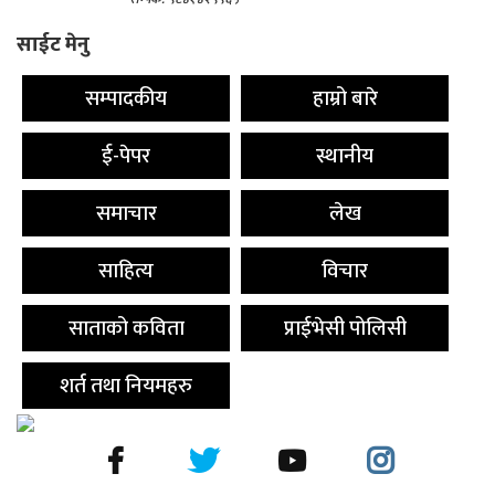
साईट मेनु
सम्पादकीय
हाम्रो बारे
ई-पेपर
स्थानीय
समाचार
लेख
साहित्य
विचार
साताको कविता
प्राईभेसी पोलिसी
शर्त तथा नियमहरु