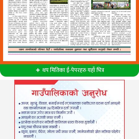
थप मितिका ई-पेपरहरु यहाँ भित्र