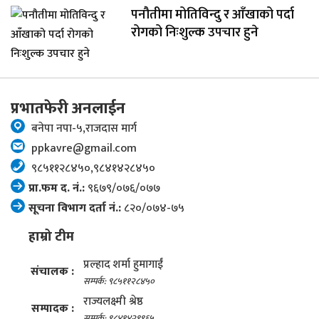
पनौतीमा मोतिविन्दु र आँखाको पर्दा
रोगको निःशुल्क उपचार हुने
प्रभातफेरी अनलाईन
बनेपा नपा-५,राजदास मार्ग
ppkavre@gmail.com
९८५११२८४५०,९८४१४२८४५०
प्रा.फम द. नं.:
९६७९/०७६/०७७
सूचना विभाग दर्ता नं.:
८२०/०७४-७५
हाम्रो टीम
प्रल्हाद शर्मा हुमागाईं
संचालक :
सम्पर्क: ९८५११२८४५०
राज्यलक्ष्मी श्रेष्ठ
सम्पादक :
सम्पर्क: ९८४१४२९९६५