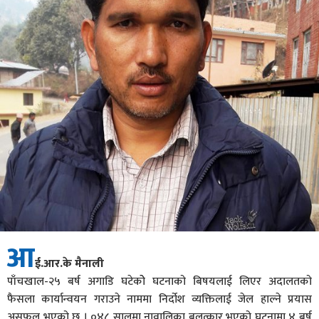
आ
ई.आर.के मैनाली
पाँचखाल-२५ बर्ष अगाडि घटेकोे घटनाको बिषयलाई लिएर अदालतको
फैसला कार्यान्वयन गराउने नाममा निर्दोश व्यक्तिलाई जेल हाल्ने प्रयास
असफल भएको छ । ०४८ सालमा नावालिका बलत्कार भएको घटनामा ४ बर्ष