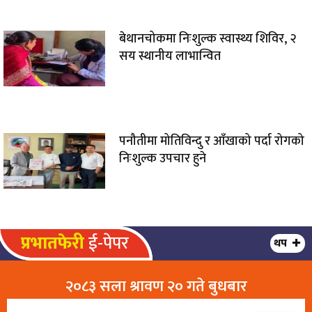
बेथानचोकमा निःशुल्क स्वास्थ्य शिविर, २
सय स्थानीय लाभान्वित
पनौतीमा मोतिविन्दु र आँखाको पर्दा रोगको
निःशुल्क उपचार हुने
प्रभातफेरी
ई-पेपर
थप
२०८३ सला श्रावण २० गते बुधबार