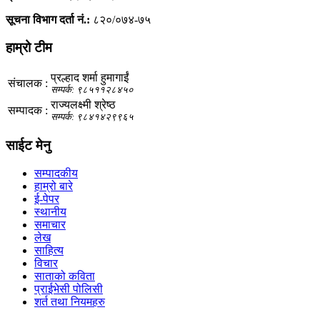
सूचना विभाग दर्ता नं.:
८२०/०७४-७५
हाम्रो टीम
प्रल्हाद शर्मा हुमागाईं
संचालक :
सम्पर्क: ९८५११२८४५०
राज्यलक्ष्मी श्रेष्ठ
सम्पादक :
सम्पर्क: ९८४१४२९९६५
साईट मेनु
सम्पादकीय
हाम्रो बारे
ई-पेपर
स्थानीय
समाचार
लेख
साहित्य
विचार
साताको कविता
प्राईभेसी पोलिसी
शर्त तथा नियमहरु