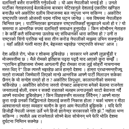
दलभित्रै बसेर राजनीति गर्नुपर्दथ्यो । यो आम नेपालीको भनाई हो । उनले
पार्टीका नेताहरुलाई बेलाबेलामा बारबार भेटिरहनुले देशलाई एकातिर खण्डित
बनाउँछ भने अर्कातिर दलीय विभाजनमा बल नपुग्ला भन्न सकिन्न । अर्कातिर
राष्ट्रपति जस्तो ओजस्वी पदमा गरिमा घट्न जानेछ । यस विषयमा नेपालीहरु
चिन्तित छन् । पार्टीभित्रका झगडाहरु राष्ट्रपतिकहाँ सुल्झाउने थलो हो र ? यो
समस्या त आन्तरिक रुपमा दलभित्रै समाधान हुनुपर्दछ । किन सोच्दैनन् नेताहरु
! के कहिँ कतै संविधानमा उल्लेख भए संविधानको धारा कतिमा हो ? उनी त
राष्ट्रको सिंगो प्रतिक भई सवा तीन करोड नेपालीको माझमा उभिन सक्नुपर्दछ
। यहाँ अहिले गल्ती मात्र हैन, बेइज्जत भइरहेछ ‘राष्ट्रपति संस्था’ आज ।
देश अहिले रोग, भोक र शोकमा डुबिरहेछ । सरकार भने आफ्नै लुछाचुँडी र
मोजमस्तीमा छ । मैले रोमको इतिहास पढ्दा पढ्दै याद आएको कुरा सम्झेँ ।
“प्राचिन इतिहासमा रोममा आगलागी हुँदा रोमका राजा लुई सोह्रौं नाचगानमा
मस्त थिए रे” ठिक त्यस्तै भइरहेछ आज हाम्रो देशमा । हाम्रा प्रधानमन्त्रीज्यू
यत्रो राज्यको जिम्मेवारी लिएको मान्छे आन्तरिक आफ्नै पार्टी मिलाउन सकेका
छैनन् के यो सन्देश राम्रो हो त ? अर्कातिर लिपुधुरा, कालापानीको समस्या
चर्किरहेछ । अर्काेतिर कोरोना जस्तो रोगबाट आक्रान्त बनेको बेलामा राजनेता
जनतालाई बोली, वचन र सक्दो राहतको मलहम लगाउनुको साटो बेवास्ता गर्दै
आफ्नै स्वार्थमा डुबिरहेछन् ? किन विज्ञहरुसँग सल्लाह लिँदैनन् ? आफ्नै मात्र
कुरा राख्ने उनको जिद्धिपनाले देशलाई कसरी निकास होला ? चर्का भाषण र मीठा
आश्वासनले मात्र व्यवहार चल्दैन के कुरा आम नेपालीले बुझिसके । यदि फेरि
हिजोझैं नेपाली जनता उर्ले भने हिजो ज्ञानेन्द्र सरकारको गति झंै नहोला भन्न
सकिन्न । त्यसैले अब राजनेताले सोच्ने बेला सोचेनन् भने फेरि भोलि देशमा
दुर्घटना निम्तिन सक्नेछ ।