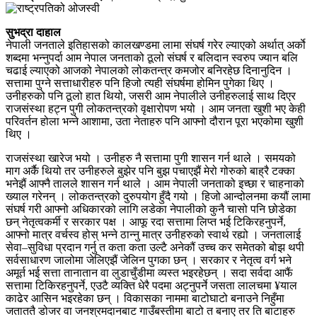
सुभद्रा दाहाल
नेपाली जनताले इतिहासको कालखण्डमा लामा संघर्ष गरेर ल्याएको अर्थात् अर्काे
शब्दमा भन्नुपर्दा आम नेपाल जनताको ठूलो संघर्ष र बलिदान स्वरुप ज्यान बलि
चढाई ल्याएको आजको नेपालको लोकतन्त्र कमजोर बनिरहेछ दिनानुदिन ।
सत्तामा पुग्ने सत्ताधारीहरु पनि हिजो त्यही संघर्षमा होमिन पुगेका थिए ।
उनीहरुको पनि ठूलो हात थियो, जसरी आम नेपालीले उनीहरुलाई साथ दिएर
राजसंस्था हट्न पुगी लोकतन्त्रको वृक्षारोपण भयो । आम जनता खुशी भए केही
परिवर्तन होला भन्ने आशामा, उता नेताहरु पनि आफ्नो दौरान पूरा भएकोमा खुशी
थिए ।
राजसंस्था खारेज भयो । उनीहरु नै सत्तामा पुगी शासन गर्न थाले । समयको
माग अर्कै थियो तर उनीहरुले बुझेर पनि बुझ पचाएझैं मेरो गोरुको बाह्रै टक्का
भनेझैं आफ्नै तालले शासन गर्न थाले । आम नेपाली जनताको इच्छा र चाहनाको
ख्याल गरेनन् । लोकतन्त्रको दुरुपयोग हुँदै गयो । हिजो आन्दोलनमा कयौं लामा
संघर्ष गरी आफ्नो अधिकारको लागि लडेका नेपालीको कुनै चासो पनि छोडेका
छन् नेतृत्वकर्मी र सरकार पक्ष । आफू रदा सत्तामा लिप्त भई टिकिरहनुपर्ने,
आफ्नो मात्र वर्चस्व होस् भन्ने ठान्नु मात्र उनीहरुको स्वार्थ रह्यो । जनतालाई
सेवा–सुविधा प्रदान गर्नु त कता कता उल्टै अनेकौं उच्च कर समेतको बोझ थपी
सर्वसाधारण जालोमा जेलिएझैं जेलिन पुगका छन् । सरकार र नेतृत्व वर्ग भने
अमूर्त भई सत्ता तानातान वा लुडाचुँडीमा व्यस्त भइरहेछन् । सदा सर्वदा आफैं
सत्तामा टिकिरहनुपर्ने, एउटै व्यक्ति धेरै पदमा अट्नुपर्ने जसता लालचमा ¥याल
काढेर आसिन भइरहेका छन् । विकासका नाममा बाटोघाटो बनाउने निहुँमा
जताततै डोजर वा जनश्रमदानबाट गाउँबस्तीमा बाटो त बनाए तर ति बाटाहरु