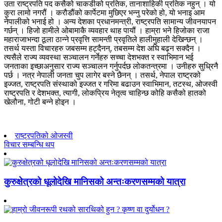
उता राष्ट्रपति पद कसैको चाकडीको प्रतिक, तानाशाहिकी प्रतिक नहुन् । यो
कुरा लामो नगरौं । करौडौंको कार्पेटमा मुछिएर भन्नु परेको हो, यो भनाइ आम
नेपालीको भनाई हो । अन्य देशका प्रधानमन्त्री, राष्ट्रपति सामान्य जीवनयापन
गर्छन् । हिजो हामीले ओबामाकै व्यवहार थाह पायौं । हाम्रा भने हिजोका राजा
महाराजाभन्दा ठूला ठान्ने प्रवृत्ति सामन्ती प्रवृतिले हालीमुहाली देखिन्छन् ।
तसर्थ यस्ता विचारहरु जबसम्म हट्दैनन्, तबसम्म देश अघि बढ्न सक्दैन ।
त्यसैले राज्य व्यवस्था सञ्चालन गर्नेहरु सच्चा देशभक्त र स्वाभिमान भई
जनताका इच्छाअनुसार राज्य सञ्चालन गर्नुपर्दछ लोकतन्त्रमा । उनीहरु सुध्रिनै
पर्छ । नत्र नेपाली जनता चुप लागेर बस्ने छैनन् । तसर्थ, नेपाल राष्ट्रको
इज्जत, राष्ट्रपति संस्थाको इज्जत र गरिमा बढाउन स्वाभिमान, तटस्थ, ओजस्वी
राष्ट्रपति र देशभक्त, त्यागी, लोकप्रिय नेतृत्व चाहिन्छ कोहि कसैको हातको
खेलौना, गोटी बन्ने होइन ।
राष्ट्रपतिको ओजस्वी
विचार सम्बन्धि थप
कुरुक्षेत्रको धूलोदेखि मानिसको अन्तःकरणसम्मको यात्रा