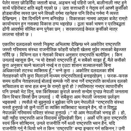
पेलेर मात्र छोडिदिँदा जतातौ बाधा, अड्चन भई पहिरो जाने, बालीनाली नष्ट हुने
साथै पहिरोबाट क्षति बढ्दै गएको छ । उता सत्ताधारी र नेतृत्व वर्ग आफ्नै कुर्सीको
होडबाजीमा व्यस्त छन् भने विपक्षी वर्गमा रहनेहरु पनि विरोध गर्नमा नै व्यस्त
देखिन्छन् । देश दिनदिनै रुग्ण बनिरहेछ । विकासका नाममा आएका बजेट राम्रो
कार्यान्वयन हुन नसक्दा विकास ठप्प भइरहेछ । ठूला चर्का भाषण र प्रतिबद्धता
ढोंगी आदर्शमा सीमित बन्न पुगेका छन् । सरकारलाई केवल कुर्सीको मात्र
लालचा रहेको छ ।
एकातिर दलदलको यस्तो निकृष्ट अभिलाषा देखिन्छ भने अर्कातिर राष्ट्रपति
जस्तो गरिमामय संस्था राजनीतिक फोहरी फोहरी खेलमा मुछेर त्यसको बेइज्जत
गरिँदै छ । विभिन्न दल र नेताको विचार अनुसार राष्ट्रपति चल्दैछिन् । किन
उनलाई महसुस छैन, “म यो देशको राष्ट्रपति हुँ, म सबैको साझा हुँ, मैले कसैको
कुरा अनुसार चल्ने चलाउने नभई म त एउटा शासन सञ्चालनको बिना
अधिकारको तटस्थ व्यक्तित्व हुँ,” भन्ने कुरा । अर्कातिर दलदलका शीर्ष
नेताहरुको पनि कुरा मिलाउने माध्यम राष्ट्रपतिलाई बनाइरहेछन् । फरक–फरक
समय दलीय नेताहरुलाई बोलाई सम्पर्क गरी सभा गर्ने राष्ट्रपति कार्यालय दलको
सचिवालय वा सभा हल बन्नु के राम्रो कुरो हो ? त्यतिमात्र नभएर व्यापारीसँग
पनि उनको भेट दिनु, यस किसिमका कुराले कस्तो सन्देश पुग्दछ नेपाली जनतामा
किन विचार विमर्श छैन उनलाई । यी सबैकुरा आम नेपाली जनतामा छर्लङ्ग
भइसक्यो । त्यसैले यो बुझ्नुपर्छ र बुझेका पनि छन् नेपालीले “राष्ट्रपति संस्था
यस्तो हुनुपर्छ जो कुनै पार्टी वा व्यक्ति व्यक्तिबाट चलाइने हैन, यो त विशुद्ध
नेपालको गरिमामय पवित्र संस्था हुनुपर्छ ।” यो आम नेपालीको भनाइ हो । हो,
यही नहुँदा राष्ट्रपति आज विवादमा मुछिरहेकी छिन् । अर्काे पनि कुरा राष्ट्रपति
स्वयं किन सोच्दिनन्, उनले राजनीति गर्ने थलो राष्ट्रपति भवन हैन, यदि
राजनीति गर्नु नै थियो भने त किन ‘राष्ट्रपति’ बन्दा इन्कार गर्न सकिनन् ? उनी