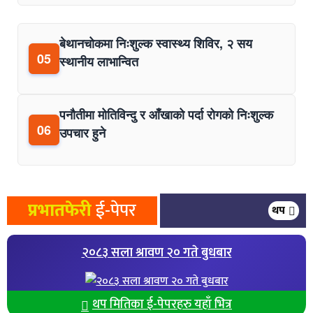
बेथानचोकमा निःशुल्क स्वास्थ्य शिविर, २ सय
05
स्थानीय लाभान्वित
पनौतीमा मोतिविन्दु र आँखाको पर्दा रोगको निःशुल्क
06
उपचार हुने
प्रभातफेरी
ई-पेपर
थप
२०८३ सला श्रावण २० गते बुधबार
थप मितिका ई-पेपरहरु यहाँ भित्र