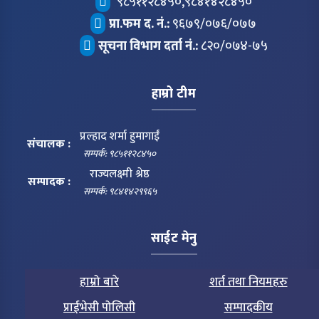
९८५११२८४५०,९८४१४२८४५०
प्रा.फम द. नं.:
९६७९/०७६/०७७
सूचना विभाग दर्ता नं.:
८२०/०७४-७५
हाम्रो टीम
प्रल्हाद शर्मा हुमागाईं
संचालक :
सम्पर्क: ९८५११२८४५०
राज्यलक्ष्मी श्रेष्ठ
सम्पादक :
सम्पर्क: ९८४१४२९९६५
साईट मेनु
हाम्रो बारे
शर्त तथा नियमहरु
प्राईभेसी पोलिसी
सम्पादकीय