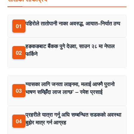
पहिरोले तातोपानी नाका अवरुद्ध, आयात–निर्यात ठप्प
01
हङकङबाट बैंकक पुगे देउवा, साउन २८ मा नेपाल
02
फर्किने
ग्यासका लागि जनता लाइनमा, मलाई आफ्नै पुरानो
03
भाषण सम्झिँदा लाज लाग्छ’ – रमेश प्रसाई
प्रहरीले यात्रा गर्नु अघि सम्बन्धित सडकको अवस्था
04
बुझेर मात्र गर्न आग्रह