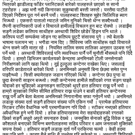
भित्रको झाडीलाइ फाँडेर प्लास्टिकले बारेको पालहरुले छाएको स सानो
टहरोहरु । अझ भनौ नदी किनारका सुकुम्बासी बस्ती जस्तो। यस्तैमा पार्टीले
दिएको निर्देशन पूरा गर्न बस्नै पर्यो। पालहरुबाट शितहरु चुहेर सिलिपिङ ब्याग
भिज्थ्यो । एकसरो पातालो म्याटले जमिन मुनिको चिसो थेग्न सक्दैनथ्यो ।
तैपनी क्रान्तिकारी उर्जा र विचारले हामीलाई विचलन हुन बाट रोक्यो । लडाइँमा
सङ्गै लडेका कतिपय साथीहरु अस्थायी शिविर छोडेर हिड्न पनि थाले ।
कतिपय पार्टी सम्पर्कमा जोड्न गए कतिपय छुट्टै संसारमा पुगे । त्यो बेलाकै
भाषामा पलायन भए । भगौडा नाम दिए । शिविरमा जति साथीहरू रह्यो विचारले
थेग्न सक्ने जति मात्र रहे । नियमित तालिम समय तालिका अनुसार उठबस गर्नु
पर्ने भयो । अस्थायी शिविरलाई पनि व्यवस्थित पार्नै पर्ने चुनौती मौसमले पनि दिदै
थियो । हाम्रो डिभिजन कार्यलयको केन्द्रमा अनमिनको टोली जनसेनाको
निरीक्षणको लागि खडा थियो । दुई ठुल्ठुला कन्टेनर राखेका थिए। जसलाई
वरिपरि काडेतारले बारेको थियो । अनमिनको अनुमती बिना छेउमा समेत पुग्न
पाइदैन्थ्यो । सिसी क्यामेराहरु जडान गरिएको थियो । कन्टेनर छेउ पुग्दा वा
छुदा बेस्सरी साइरन बज्थ्यो। त्यही कन्टेनरमा हामीले शहीदको रगत सङ्ग घाइते
योद्दाको हर चुडिएको अङ्गसङ्ग साटिएको थुप्रै हात हतियार राख्नु पर्ने भयो ।
हाम्रो सुरक्षाको निम्ति सीमित हतियार राख्न पाउने र बाकी हतियार कन्टेनरमा
राख्नु पर्ने अनि बेला बेलामा अनमिनको निगारानीमा सफा गर्नुपर्ने भयो । अनमिनले
लडाकु संख्या दर्ता सङ्गै हतियार संख्या पनि एकिन गर्यो । प्रत्येक हतियारमा
स्टिकर टाँसेर वैधानिक भनी प्रमाणीकरण गरि दियो । स्टीकर नभएको हतियार
अवैधानिक हुने भनी दियो । हरेक हतियारहरुमा मेरा सहयोद्दाहरुको रगतको
छिर्का सङ्गै अधुरो अपुरो सपनाहरु देख्थे । जनमुक्ति सेनाको बुद्धि विवेक र युद्ध
कौशलले बनाएको विभिन्न बमगोलाहरुमा सहिद परिवार र आम जनताको मुक्तिको
सपना देख्थे । हतियार सङ्गै लडाकु दर्ता गर्ने प्रक्रिया चल्यो । केही हदमा
कम पनि भयो । कारण मैले माथि नै उल्लेख गरि सकेको छु । अस्थायी शिविरको