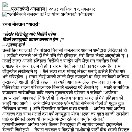
प्रभातफेरी अनलाइन
|
२०७८ आश्विन १९, मंगलबार
रचना मोक्तान “यात्री”
“लेखेर रित्तिनेछु यदि सिद्दिनै परेमा
बिर्को लगाइएको कायर कलम म हैन ।”
– आवाज शर्मा
उल्लेखित गजलको शेर पोखरा निवासी गजलकार आवाज शर्माद्वारा लेखिएको हो
। उहाँको गजलले भने झैँ मैले पनि मेरो इतिहास, मेरो विगत लेख्दै आइरहेको छु ।
मलाई लाग्छ आफ्नो इतिहास बिर्सेको र सम्झेर पनि लेख्न मन नगर्नेहरु बिर्को
लगाइएको कायर कलम नै हो । तर म बिर्को लगाएको कायर कलम हैन । म
बाँचुन्जेल लेखीरहने छु । मैले सत्य तथ्य भोगाइ लेख्दा मलाई कसैले विरोध गर्छ
भने गरिरहोस । मनमा लेखूँ जस्तो लाग्ने लेख्न नपाएको वा लेख्न नसकेको कतिपय
कुराहरुले शान्ती नदिदो रहेछ । हो त्यही आजसम्म लेख्न नभ्याएका तर मनमा
पोलिरहेका घटना परिघटनाहरु बिस्तारै उल्लेख गर्दै लैजाने छु । भर्खरै सामाजिक
संजालमा सार्वजनिक कवि राजन मुकारुङको प्रेसमा गै सकेको “अयोग्य”
उपन्यासको आवरणले निकै छोयो । अयोग्य भन्नासाथ मलाई मेरो इतिहासको
साह्रै याद आयो । अनि दमित शब्दहरु एके फोटि सेभेनको गोली झै गुटुङ टुङ
निस्किन थाल्यो । अनि विगततिर फर्किन बाध्य बनायो । अयोग्य शब्द अयोग्य
आवारण देख्न साथ मलाई दस वर्षे जनयुद्धमा योग्य भएका तर बृहत शान्ती सम्झौता
पछि अनमिनले अस्थायी क्यान्टोनमेन्टमा रहेका जनमुक्ति सेनाको
प्रमाणीकरणमा अयोग्य भनेर बिल्ला भिराईएका ती सहयोद्दाहरुको झझल्कोले
बेस्सरी चिमोट्यो । नेपाल सरकार र विद्रोही माओवादी पार्टी बीच भएको बिस्तृत