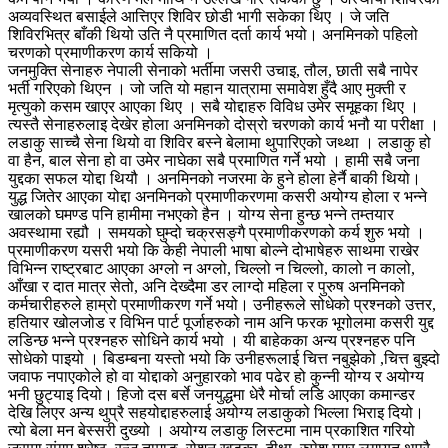
अव्यवस्थित बसाईले आत्तिएर शिविर छोडी भागी सकेका थिए । जे जति
शिविरभित्र बाँकी थियो उति नै प्रमाणित दर्ता कार्य भयो। अनमिनको पहिलो
चरणको प्रमाणीकरण कार्य सकियो ।
जनमुक्ति सेनाहरु नेपाली सेनाको भर्तीमा जसरी उचाइ, तौल, छाती सबै नापेर
भर्ती गरिएको थिएन । जो जति यो महान यात्रामा समावेश हुँदै आए मुक्ती र
मृत्युको कसम खाएर आएका थिए । सबै योद्दाहरु विविध उमेर समूहका थिए ।
त्यस्तै सेनाहरुलाइ देखेर होला अनमिनको दोस्रो चरणको कार्य भनौ या परीक्षा ।
लडाकु साच्चै सेना थियो वा शिविर बस्ने बेलामा थुपारिएको जथ्था । लडाकु हो
वा हैन, बाल सेना हो वा उमेर नाघेका सबै प्रमाणित गर्ने भयो । हामी सबै जना
युद्दका सफल योद्दा थियौ । अनमिनको नजरमा के हुने होला हेर्नै बाकी थियो।
युद्ध जितेर आएका योद्दा अनमिनको प्रमाणीकरणमा कसरी अयोग्य होला र भन्ने
खालको घमण्ड पनि हामीमा नभएको हैन । योग्य सेना हुन्छ भन्ने तम्तयार
अवस्थामा रह्यौ । समयको घुम्दो चक्रसङ्गै प्रमाणीकरणको कर्य शुरु भयो ।
प्रमाणीकरण यसरी भयो कि केही नेपाली भाषा बोल्ने दोभाषेहरु साथमा राखेर
विभिन्न राष्ट्रबाट आएका अग्लो न अग्लो, चिल्लो न चिल्लो, कालो न कालो,
आँखा र दात मात्र सेतो, अनि देख्दैमा डर लाग्दो महिला र पुरुष अनमिनको
कर्मचारीहरुले हाम्रो प्रमाणीकरण गर्ने भयो। उनीहरूले सोधेको प्रश्नको उत्तर,
हतियार खोलजोड र विभिन पार्ट पूर्जाहरुको नाम अनि फरक भूगोलमा कसरी युद्द
लडिन्छ भन्ने प्रश्नहरु सोधिने कार्य भयो । यी बाहेकका अन्य प्रश्नहरु पनि
सोधेको पाइयो । बिडम्बना यस्तो भयो कि उनीहरूलाई चित्त नबुझेको ,चित्त बुझ्दो
जवाफ नपाएकोले हो वा योद्दाको अनुहारको भाव पढेर हो कुन्नी योग्य र अयोग्य
भनी छुट्याइ दियो। हिजो दस बर्से जनयुद्धमा धेरै मोर्चा लडि आएका कमान्डर
देखि लिएर अन्य थुप्रै सहयोद्दाहरुलाई अयोग्य लडाकुको भिल्ला भिराइ दियो।
त्यो बेला मन बेस्सरी दुख्यो । अयोग्य लडाकु लिस्टमा नाम प्रकाशित गरियो