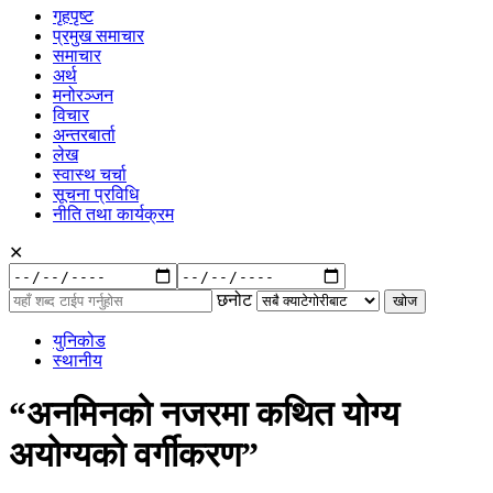
गृहपृष्ट
प्रमुख समाचार
समाचार
अर्थ
मनोरञ्जन
विचार
अन्तरबार्ता
लेख
स्वास्थ चर्चा
सूचना प्रविधि
नीति तथा कार्यक्रम
✕
रुची
अनुसार:
छनोट
युनिकोड
स्थानीय
“अनमिनको नजरमा कथित योग्य
अयोग्यको वर्गीकरण”