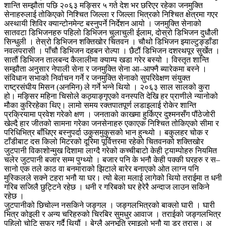
शान्ति सम्झौता पछि २०६३ मङ्सिर ५ गते देश भर छरिएर रहेका जनमुक्ति
सेनाहरुलाई तोकिएको निश्चित जिल्ला र जिल्ला भित्रको निश्चित क्षेत्रमा गएर
अस्थायी शिविर क्यान्टोनमेन्ट बस्नुपर्ने निर्देशन आयो । जनमुक्ति सेनाको
सातवटा डिभिजनहरु पहिलो डिभिजन चुलाचुली ईलाम, दोस्रो डिभिजन दुधौली
सिन्धुली । तेस्रो डिभिजन शक्तिखोर चितवन । चौथो डिभिजन झ्याल्टुङ्डाँडा
नवलपरासी । पाँचौ डिभिजन दहबन रोल्पा । छैटौं डिभिजन दशरथपूर सुर्खेत ।
सातौं डिभिजन तालबन्द कैलालीमा क्याम्प खडा गरेर बस्यो । विस्तृत शान्ति
सम्झौता अनुसार नेपाली सेना र जनमुक्ति सेना आ–आफ्नै ब्यारेकमा बस्ने ।
संविधान सभाको निर्वाचन गर्ने र जनमुक्ति सेनाको सुपरिवेक्षण संयुक्त
राष्ट्रसंघीय मिसन (अनमिन) ले गर्ने भन्ने थियो । २०६३ साल सालको कुरा
हो। मङ्सिर महिना चिसोले कठ्याङ्गृएको वनस्पति देखि हर प्राणीले न्यानोको
मौका कुरिरहेका थिए। लामो समय रक्तपातपूर्ण लडाइलाई रोकेर शान्ति
प्रक्रियामा प्रवेश गरेको क्षण । जनताको काखमा हुर्किएर दुश्मनसँग पौंठेजोरी
खेल्दै हार जीतको सामना गरेका जनसेनाहरु एकाएक निश्चित तोकिएको सीमा र
परिधिभित्र बाँधिएर बस्नुपर्दा उकुसमुकुसको भान हुन्थ्यो । बकुलहर चोक र
टाँडीबाट दस किलो मिटरको दूरिमा पूर्वित्तरमा रहेको चितवनको शक्तिखोर
जुटपानी विकाशोन्मुख दिशामा लाग्दै गरेको कच्चीबाटो केही ट्याम्पोहरु नियमित
चलेर जुटपानी बजार सम्म पुग्थ्यो । बजार पनि के भनौ केही पक्की घरहरु र स–
सानो एक तले काठ वा बनमाराको झिटाले बारेर बनाएको ओत लाग्न पनि
मुस्किलले सक्ने टहरा भनौ या घर। त्यो बेला मलाई लागेको थियो तराईमा त धनी
गरिब सजिलै छुट्टिने रहेछ । धनी र गरिबको घर हेरेरै अन्दाज लाउन सकिने
रहेछ ।
जुटपानीको छिचोल्न नसकिने जङ्गल । जङ्गलभित्रको बाक्लो घारी । घारी
भित्र कोइली र अन्य चरिहरुको चिरबिर सुमधुर आवाज । तराईको जङ्गलभित्र
पहिलो चोटि सफर गर्दै थियौं । बेग्लै अनुभूति रमाइलो भनौ या डर त्रास। अ