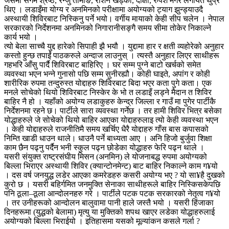
जसमा संगम श्रेष्ठ, रन्जु तामाङ, रोशन खड्का, दीक्षा, रुपेश मगर लगायत थुप्रै
थिए । लडाइँमा योग्य र अनमिनको परीक्षामा अयोग्यको ट्याग झुन्ड्याउदै
अस्थायी शिविरबाट निस्किनु पर्ने भयो। वर्गीय मायाको केही सीप चलेन । नेपाल
सरकारको निर्देशनमा अनमिनको निगारानीसङ्गै समय सीमा तोकेर निकाल्ने
कार्य भयो ।
त्यो बेला साच्चै युद्द हारेको सिपाही झै भयौ । युद्दामा हार र क्षती व्यहोरेको अनुहार
कस्तो हुन्छ तपाईं पाठकरुले अन्दाज लाउनुस् । त्यस्तै अनुहार लिएर साथीहरू
गहभरि आँसु पार्दै शिविरबाट बाहिरिए । घर सम्म पुग्ने बाटो खर्चको समेत
व्यवस्था भएन भन्ने गुनासो पछि सम्म सुनीरह्यौ। कोही घाइते, अपांग र कोही
शारीरिक रुपमा तन्दुरुस्त योद्दाहरु शिविरबाट बिदा भएर कता पुगे कता। एक
मनले सोचेको थियो शिविरबाट निस्केर के भो त लडाइँ लड्ने मैदान त शिविर
बाहिर नै हो । यहाँको अयोग्य लडाकुहरु केन्द्र जिल्ला र गाउँ मा पुगेर पार्टीकै
निर्देशनमा रहने छ। पार्टीले सारा व्यवस्था गर्नेछ । तर हामी शिविर भित्र बसेका
योद्धाहरुले जे सोचेको थियो बाहिर आएका योद्दाहरुलाइ त्यो केही व्यवस्था भएन
। केही योद्दाहरुले राजनीतिमै समय खर्चिए धैरै योद्दाहरु गाँस बास कपासको
निम्ति खाडी धाउन थाले। धाउनै पर्ने बाध्यता आए । अनि हिजो बुर्जुवा शिक्षा
काम छैन पढ्नु पर्दैन भनी स्कुल पढ्न छोडेका योद्धाहरु फेरि पढ्न थाले ।
यसरी संयुक्त राष्ट्रसंघीय मिसन (अनमिन) ले योजनाबद्ध रुपमा अयोग्यको
बिल्ला भिराएर अस्थायी शिविर (क्यान्टोनमेन्ट) बाट बाहिर निकाल्ने काम ग¥यो
। दस वर्ष जनयुद्ध लडेर आएका कमरेडहरु कसरी अयोग्य भए ? यो सा¥है दुखको
कुरो छ । यसरी बहिर्गमित जनमुक्ति सेनाका साथीहरूले बाहिर निस्किसकेपछि
पनि ठूला–ठूला आन्दोलनहरु गरे । पार्टीले पटक पटक सरकारको नेतृत्व ग¥यो
। तर उनीहरूको आन्दोलन बालुवामा पानी हाले जस्तै भयो । यसरी हिंजाका
दिनहरूमा (युद्धको बेलामा) मृत्यु या मुक्तिको शपथ खाएर लडेका योद्धाहरुलाई
अयोग्यको बिल्ला भिराईयो । इतिहासमा यसको मूल्यांकन कसले गर्ला ?