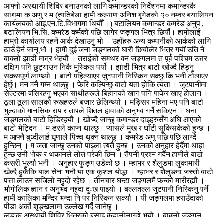
आफ्नो अस्थायी शिविर बनाउनको लागि कमान्डरको निर्देशनमा कमान्डरकै
साथमा क.अणु र म (त्यतिबेला हामी कल्याण अनिश बृगेडको २० नम्वर बयालियन
कार्यलयको आइ.एन.टि.विभागमा थियौँ ।) बटालियन कमान्डर कमरेड अनुप ,
बटालियन भि.सि. कमरेड कर्मको पछि लागेर जङ्गल भित्र छिर्यौ। हामीलाई
हाम्रो कार्यालय रहने आर्क देखाउनु भो । उहाँहरु अन्य कम्पनीको आर्कको लागि
ठाउँ हेर्न जानू भो । हामी दुई जना जङ्गलको घारी छिचोलेर भित्र गयौं उति नै
बाक्लो झाडी मात्र भेठ्यौ । तराईको समथर वन जङ्गलमा त पूर्व पश्चिम उत्तर
दक्षिण पनि छुट्याउन निकै मुस्किल पर्यो । झाडी भित्र बाटो खोज्दै हिड्नु
सकसपूर्ण लाग्थ्यो । बाटो पहिल्याएर जुटपानी निस्किन सक्छु कि भनी टोलाएर
हेर्छु। मन मनै गम्न थाल्छु । फेरि कल्पिन्छु बाटो यता होकि त्यता । जुटपानीमा
सेल्टरमा बसिरहनु भएका साथीहरूले बिहानको खान पनि पाकेर खाए होलान ।
ठूला ठूला सालको रुखहरुले बजार छेलिन्थ्यो । मङ्सिर महिना भए पनि बाटो
भुल्दाको मानसिक राप र तापले शितल हावाको अनुभव गर्नै सकिएन । घना
जङ्गलको बाटो हिडिरहयौ । खोज्दै जान्छु कमान्डर दाइहरुसँग अघि आएको
बाटो भेट्दिन । म डरले काप्न थाल्छु। प्यासले मुख र घाँटी सुकिसकेको हुन्छ ।
म आफ्नै बुध्दीलाई घृणाले पिच्च थुक्न थाल्छु । कमरेड अणु पछि पछि लाग्दै
हुन्छिन् । म जता जान्छु उनको पाइला त्यतै हुन्छ । उनको अनुहार हेर्दैमा थाहा
हुन्छ उनी भोक र थकानले लोत परेकी छिन । तैपनी प्रश्न गर्दैन हामीले बाटो
कसरी भुल्यौ भनी । अनुहार फुङ्ग उडेको छ । म्हाभर र शैलुङमा लुकामारी
खेल्दै हुर्केकि बाल सेना भनौ या एक कुशल योद्धा । म्हाभर र शैलुङमा जस्तो बाटो
पत्ता लाउन सजिलो नहुदो रहेछ । तीनचार घन्टा जङ्गलमै फन्को मारीरह्यौ ।
भौगोलिक ज्ञान र अनुभव नहुदा दुःख पाइयो । बल्लतल्ल जुटपानी निस्किनु पर्ने
हामी कालिका मन्दिर भन्दा नि पर निस्किन सक्यौ । यी जङ्गलमा हराउँदाको
पीडा अर्को शृङ्खलामा उल्लेख गर्दै जानेछु ।
लडाकु अस्थायी शिविर भित्रको बसाइ कहालीलाग्दो भयो । बाक्लो जङ्गल