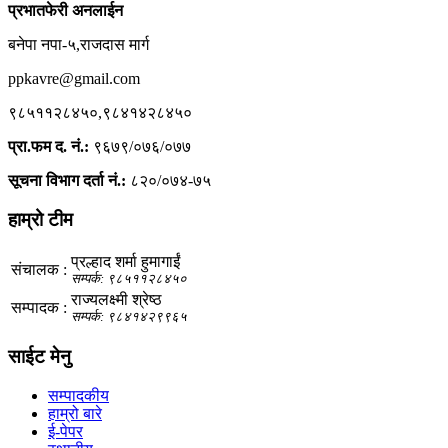
प्रभातफेरी अनलाईन
बनेपा नपा-५,राजदास मार्ग
ppkavre@gmail.com
९८५११२८४५०,९८४१४२८४५०
प्रा.फम द. नं.:
९६७९/०७६/०७७
सूचना विभाग दर्ता नं.:
८२०/०७४-७५
हाम्रो टीम
प्रल्हाद शर्मा हुमागाईं
संचालक :
सम्पर्क: ९८५११२८४५०
राज्यलक्ष्मी श्रेष्ठ
सम्पादक :
सम्पर्क: ९८४१४२९९६५
साईट मेनु
सम्पादकीय
हाम्रो बारे
ई-पेपर