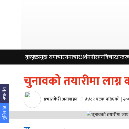
गृहपृष्ट
प्रमुख समाचार
समाचार
अर्थ
मनोरञ्जन
विचार
अन्तरबा
चुनावको तयारीमा लाग्न 
स्थानीय
प्रभातफेरी अनलाइन
४४८९ पटक पढिएको
|
२०७
युनिकोड