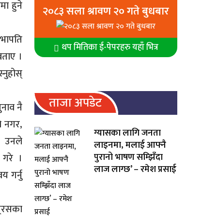
मा हुने
२०८३ सला श्रावण २० गते बुधबार
सभापति
थप मितिका ई-पेपरहरु यहाँ भित्र
बताए ।
्नुहोस्
ताजा अपडेट
नाव नै
ले नगर,
ग्यासका लागि जनता
। उनले
लाइनमा, मलाई आफ्नै
पुरानो भाषण सम्झिँदा
 गरे ।
लाज लाग्छ’ – रमेश प्रसाई
य गर्नु
गे्रसका