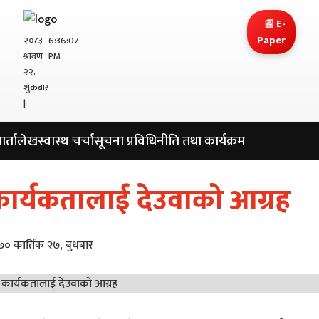
📰 E-
Paper
२०८३
6:36:08
श्रावण
PM
२२,
शुक्रबार
|
र्ता
लेख
स्वास्थ चर्चा
सूचना प्रविधि
नीति तथा कार्यक्रम
कार्यकतालाई देउवाको आग्रह
० कार्तिक २७, बुधबार