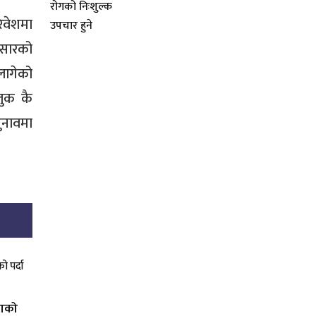
िवेशमा
ुसारको
 लागेको
लुक कै
ुनावमा
खाको