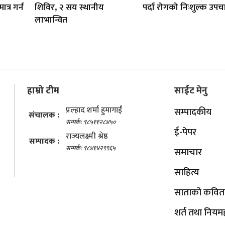
त्र गर्न
शिविर, २ सय स्थानीय
पर्दा रोगको निःशुल्क उपचा
लाभान्वित
हाम्रो टीम
साईट मेनु
प्रल्हाद शर्मा हुमागाईं
सम्पादकीय
संचालक :
सम्पर्क: ९८५११२८४५०
ई-पेपर
राज्यलक्ष्मी श्रेष्ठ
सम्पादक :
सम्पर्क: ९८४१४२९९६५
समाचार
साहित्य
साताको कवित
शर्त तथा नियम