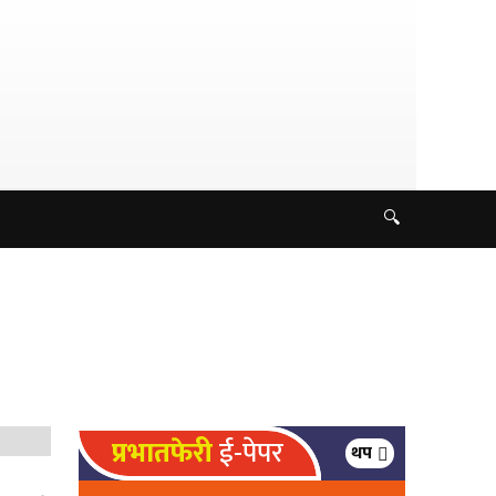
🔍
प्रभातफेरी
ई-पेपर
थप