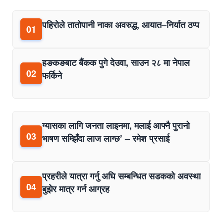
पहिरोले तातोपानी नाका अवरुद्ध, आयात–निर्यात ठप्प
01
हङकङबाट बैंकक पुगे देउवा, साउन २८ मा नेपाल
02
फर्किने
ग्यासका लागि जनता लाइनमा, मलाई आफ्नै पुरानो
03
भाषण सम्झिँदा लाज लाग्छ’ – रमेश प्रसाई
प्रहरीले यात्रा गर्नु अघि सम्बन्धित सडकको अवस्था
04
बुझेर मात्र गर्न आग्रह