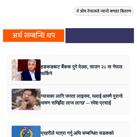
ओम नेपालले न्यानो कपडा बितरण
अर्थ सम्बन्धि थप
हङकङबाट बैंकक पुगे देउवा, साउन २८ मा नेपाल
फर्किने
ग्यासका लागि जनता लाइनमा, मलाई आफ्नै पुरानो
भाषण सम्झिँदा लाज लाग्छ’ – रमेश प्रसाई
प्रहरीले यात्रा गर्नु अघि सम्बन्धित सडकको