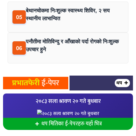
बेथानचोकमा निःशुल्क स्वास्थ्य शिविर, २ सय
05
स्थानीय लाभान्वित
पनौतीमा मोतिविन्दु र आँखाको पर्दा रोगको निःशुल्क
06
उपचार हुने
प्रभातफेरी
ई-पेपर
थप
२०८३ सला श्रावण २० गते बुधबार
थप मितिका ई-पेपरहरु यहाँ भित्र