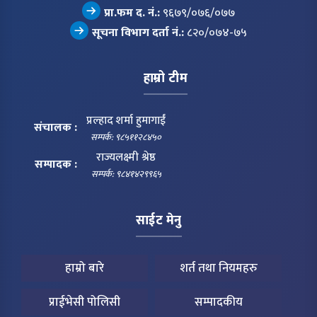
प्रा.फम द. नं.:
९६७९/०७६/०७७
सूचना विभाग दर्ता नं.:
८२०/०७४-७५
हाम्रो टीम
प्रल्हाद शर्मा हुमागाईं
संचालक :
सम्पर्क: ९८५११२८४५०
राज्यलक्ष्मी श्रेष्ठ
सम्पादक :
सम्पर्क: ९८४१४२९९६५
साईट मेनु
हाम्रो बारे
शर्त तथा नियमहरु
प्राईभेसी पोलिसी
सम्पादकीय