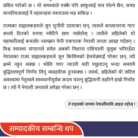
ग्रसित पारेको छ । यो समस्याले पक्कै पनि आफूलाई मात्र पोल्ने छैन, समग्र
मानवीयतालाई नै तहसनहस नबनाउला भन्न सकिन्न ।
राज्यका सञ्चालकहरुले जुन चुनौती उठाएका छन्, त्यसले कालान्तरमा गएर
कालो दिनको रुपमा नमेटिने छाप नछोडोस् । त्यसैले अहिलेको यो
महामारीलाई कमजोर नसम्झन फेरि एकपटक नेपाली जनता आग्रह गर्दछन् ।
विश्व स्वास्थ्य संगठनले समेत अबको निशाना एशियाली मुलुक भनिरहँदा
नेपालका राज्य सञ्चालकहरुले जुन किसिमको हेलचेक्र्याईं गरेका छन्, त्यो
क्षम्मे नहुन सक्छ । भोलि गएर न्याउरी मारी पछुताउनु भन्दा समयमै
बुद्धिमत्तापूर्ण निर्णय लिनु व्यवहारिक हुनसक्छ । तसर्थ, अहिलेको यो जटिल
अवस्थामा नेतृत्वले सावधानीपूर्वक कदम चाल्नु बुद्धिमानी ठहरिने हाम्रो निचोड
छ । त्यो नै नेपाली जनताले अपेक्षा गरेका छन् ।
राहतको नाममा नेपालीमाथि आहत नहोस् !
सम्पादकीय सम्बन्धि थप