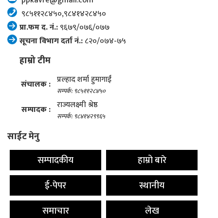
ppkavre@gmail.com
९८५११२८४५०,९८४१४२८४५०
प्रा.फम द. नं.:
९६७९/०७६/०७७
सूचना विभाग दर्ता नं.:
८२०/०७४-७५
हाम्रो टीम
प्रल्हाद शर्मा हुमागाईं
संचालक :
सम्पर्क: ९८५११२८४५०
राज्यलक्ष्मी श्रेष्ठ
सम्पादक :
सम्पर्क: ९८४१४२९९६५
साईट मेनु
सम्पादकीय
हाम्रो बारे
ई-पेपर
स्थानीय
समाचार
लेख