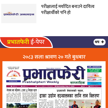
परीक्षालाई मर्यादित बनाउने दायित्व
परीक्षार्थीको पनि हो
प्रभातफेरी
ई-पेपर
थप
२०८३ सला श्रावण २० गते बुधबार