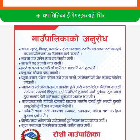
थप मितिका ई-पेपरहरु यहाँ भित्र