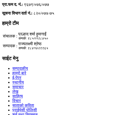
प्रा.फम द. नं.:
९६७९/०७६/०७७
सूचना विभाग दर्ता नं.:
८२०/०७४-७५
हाम्रो टीम
प्रल्हाद शर्मा हुमागाईं
संचालक :
सम्पर्क: ९८५११२८४५०
राज्यलक्ष्मी श्रेष्ठ
सम्पादक :
सम्पर्क: ९८४१४२९९६५
साईट मेनु
सम्पादकीय
हाम्रो बारे
ई-पेपर
स्थानीय
समाचार
लेख
साहित्य
विचार
साताको कविता
प्राईभेसी पोलिसी
शर्त तथा नियमहरु