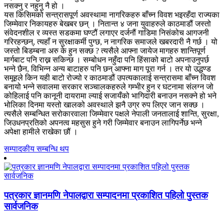
नसक्नु र नहुनु नै हो ।
यस किसिमको सन्त्रासपूर्ण अवस्थामा नागरिकहरु बाँच्न विवश भइरहँदा राज्यका
जिम्मेवार निकायहरु बेखबर छन् । नितान्त ४ जना युवाहरुले काठमाडौं जस्तो
संवेदनशील र व्यस्त सडकमा घण्टौं लगाएर दर्जनौं गाडिमा निसंकोच आगजनी
गरिरहन्छन्, त्यहाँ न सुरक्षाकर्मी पुग्छ, न नागरिक समाजले खबरदारी नै गर्छ । यो
जस्तो बिडम्बना अरु के हुन सक्छ ? त्यसैले आफ्ना जायेज मागहरु शान्तिपूर्ण
मार्गबाट पनि राख्न सकिन्छ । सम्बोधन नहुँदा पनि हिंसाको बाटो अपनाउनुपर्छ
भन्ने छैन, विभिन्न अन्य बाटाहरु पनि छन् आफ्ना माग पूरा गर्न । तर यो उद्धण्ड
समूहले किन यही बाटो रोज्यो र काठमाडौं उपत्यकालाई सन्त्रासमा बाँच्न विवश
बनायो भन्ने सवालमा सरकार सञ्चालकहरुले गम्भीर हुन र घटनामा संलग्न जो
कोहिलाई पनि कानूनी दायरामा ल्याई सजायँको भागिदारी बनाउन नसक्ने हो भने
भोलिका दिनमा यस्तो खालको अवस्थाले झनै उग्र रुप लिएर जान सक्छ ।
त्यसैले सम्बन्धित सरोकारवाला जिम्मेवार पक्षले नेपाली जनतालाई शान्ति, सुरक्षा,
जिउधनप्रतिको अपनत्व महसुस हुने गरी जिम्मेवार बनाउन लागिपर्नेछ भन्ने
अपेक्षा हामीले राखेका छौं ।
सम्पादकीय सम्बन्धि थप
पत्रकार ज्ञानमणि नेपालद्वारा सम्पादनमा प्रकाशित पहिलो पुस्तक
सार्वजनिक