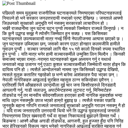
पछिल्लो समय मुलुकमा राजनीतिक घटनाक्रमले निम्त्याएका परिघटनाहरुलाई
नियाल्ने हो भने सरकार जनउत्तरदायी नभएको प्रष्ट देखिन्छ । जनताले आफ्नो
जिउधनको सुरक्षाको अनुभूति गर्न नसक्नु सरकारको लाचारीपन हो ।
भर्खरै राजधानीमा जुन घटना घट्न पुग्यो त्यसको जिम्मेवार राज्यले लिनुपर्छ । न
कि कुनै उद्धण्ड समूह नै त्योसँग जिम्मेवार हुन सक्छ । यस किसिमका
घटनाक्रमले उपत्यकावासी मात्र नभई सिंगो नेपालीजनमा अत्यास छाएको छ ।
जुन घटनाहरु उब्जिएका छन्, जसको कारण एउटा होनहार कलमजीवि हामीले
गुमाउन पुग्यौं । सञ्चार जगतको लागि चैत १५ गते कालो दिनको रुपमा स्थापित
हुन पुग्यो । यति मात्र भनेर हामी सञ्चारकर्मीले उन्मुक्ति लिन मिल्दैन । किनकी
समाजमा भएका राम्रा–नराम्रा घटनाहरुको सूक्ष्म अध्ययन गर्नु र यथार्थ
जनताको माझ उजागर गर्नु एउटा कुशल सञ्चारकर्मीको जिम्मेवारी मात्र होइन कि
दायित्व पनि हो । त्यसैले आन्दोलनको नाममा जुन किसिमको उद्धण्ड देखियो,
त्यसले मुलुक कतातिर गइरहेको छ भन्ने बारेमा आशंकाहरु पैदा भएका छन् ।
नेपाली नागरिकहरु आफूलाई सुरक्षित महसुस ठान्न सकिरहेका छ्रैनन् ।
प्रतिदर्शी यिनै आँखाहरुले उरन्ठ्यौला दुई चार जना किशोरहरुले दिनडहादै
आगलागी गर्नु, गाडी जलाउनु, अपार्टमेन्टहरुमा लुटपाट गर्नु, मिनिमार्टहरु
तोडफोड गर्नु तर मानवीय संवेदनशीलता हराएका हामी नागरिक मुकदर्शक भन्दा
माथि उठ्न नसक्नुकै उपज भएको हाम्रो बुझाइ छ । त्यसैले यसका पछाडि
जुनसुकै बहाना गरेपनि राज्यले जनतालाई सुरक्षाको अनुभूति गराउन नसक्नु नै हो
। यदि राज्य जनताप्रति उत्तरदायी थियो भने ति उद्धण्ड युवाहरुलाई जनताले
नियन्त्रणमा लिएर खबरदारी गर्थे वा सुरक्षा निकायलाई बुझाउने हिम्मत गर्थे ।
बिडम्बना ! आफ्नै आँखा अगाडी तोडफोड, आगजनी, हुल हुज्जत हुँदा पनि निरिह
भएर हेरिरहनुको विकल्प नहुनु भनेको नागरिकले आफूलाई सुरक्षित महसुस गर्न