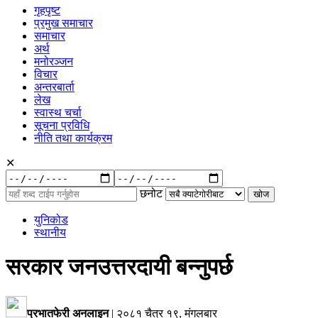
गृहपृष्ट
प्रमुख समाचार
समाचार
अर्थ
मनोरञ्जन
विचार
अन्तरबार्ता
लेख
स्वास्थ चर्चा
सूचना प्रविधि
नीति तथा कार्यक्रम
✕
रुची
अनुसार:
छनोट
युनिकोड
स्थानीय
सरकार जनउत्तरदायी बन्नुपर्छ
प्रभातफेरी अनलाइन
|
२०८१ चैत्र १९, मंगलबार