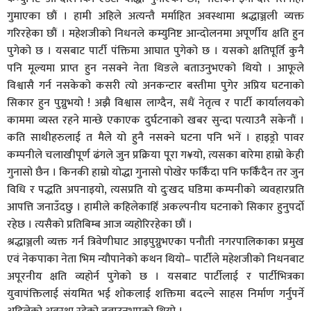
गुमाएका छौं । हामी अहिले अत्यन्तै मर्माहित अवस्थामा श्रद्धाञ्जली व्यक्त
गरिरहेका छौं । महेशजीको निधनले कम्युनिष्ट आन्दोलनमा अपूर्णीय क्षति हुन
पुगेको छ । यसबाट पार्टी पंक्तिमा आघात पुगेको छ । यसको क्षतिपूर्ति कुनै
पनि मूल्यमा प्राप्त हुन नसक्ने नेता थिङले बताउनुभएको थियो । आफूले
विश्वासै गर्न नसकेको कसरी त्यो अनकन्टार बस्तीमा पुगेर अप्रिय घटनाको
सिकार हुन पुग्नुभयो ! अझै विश्वास लाग्दैन, सधैं नेतृत्व र पार्टी कार्यालयको
काममा व्यस्त रहने मान्छे एकाएक दुर्घटनाको खबर सुन्दा पत्याउनै सकेनौं ।
कति साथीहरुलाई त मैले यो हुनै नसक्ने घटना पनि भनें । हाइड्रो पावर
कम्पनीले चलाखीपूर्ण ढंगले जुन प्रक्रिया पूरा ग¥यो, त्यसका बारेमा हाम्रो केही
गुनासो छैन । किनकी हाम्रो योद्धा गुनासो पोखेर फर्किँदा पनि फर्किँदैन तर जुन
विधि र पद्धति अपनाइयो, त्यसप्रति यो दुःखद घडिमा कम्पनीको व्यवहारप्रति
आपत्ति जनाउँदछु । हामीले कहिलेकाहिँ अकल्पनीय घटनाको सिकार हुनुपर्दाे
रहेछ । त्यसैको प्रतिबिम्ब आज व्यहोरिरहेका छौं ।
श्रद्धाञ्जली व्यक्त गर्न त्रिवेणीघाट आइपुग्नुभएका पनौती नगरपालिकाका प्रमुख
एवं नेकपाका नेता भिम न्यौपानेको कथन थियो– पार्टीले महेशजीको निधनबाट
अपूरनीय क्षति व्यहोर्न पुगेको छ । यसबाट पार्टीलाई र पार्टीभित्रका
युवापंक्तिलाई संयमित भई शोकलाई शक्तिमा बदल्ने साहस निर्माण गर्नुपर्ने