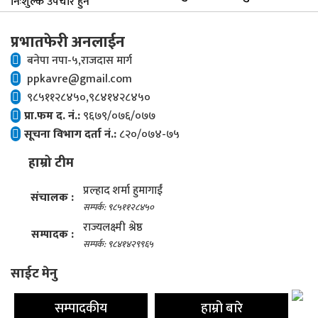
प्रभातफेरी अनलाईन
बनेपा नपा-५,राजदास मार्ग
ppkavre@gmail.com
९८५११२८४५०,९८४१४२८४५०
प्रा.फम द. नं.:
९६७९/०७६/०७७
सूचना विभाग दर्ता नं.:
८२०/०७४-७५
हाम्रो टीम
प्रल्हाद शर्मा हुमागाईं
संचालक :
सम्पर्क: ९८५११२८४५०
राज्यलक्ष्मी श्रेष्ठ
सम्पादक :
सम्पर्क: ९८४१४२९९६५
साईट मेनु
सम्पादकीय
हाम्रो बारे