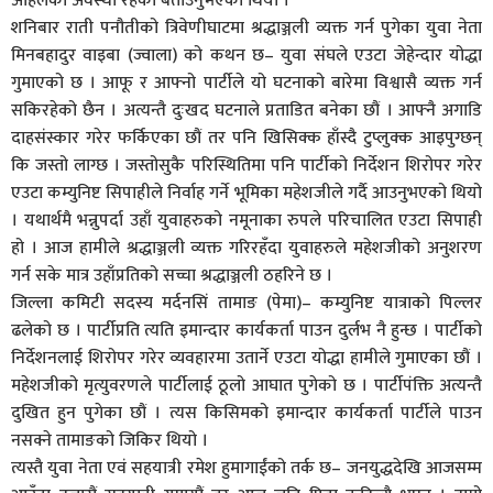
अहिलेको अवस्था रहेको बताउनुभएको थियो ।
शनिबार राती पनौतीको त्रिवेणीघाटमा श्रद्धाञ्जली व्यक्त गर्न पुगेका युवा नेता
मिनबहादुर वाइबा (ज्वाला) को कथन छ– युवा संघले एउटा जेहेन्दार योद्धा
गुमाएको छ । आफू र आफ्नो पार्टीले यो घटनाको बारेमा विश्वासै व्यक्त गर्न
सकिरहेको छैन । अत्यन्तै दुःखद घटनाले प्रताडित बनेका छौं । आफ्नै अगाडि
दाहसंस्कार गरेर फर्किएका छौं तर पनि खिसिक्क हाँस्दै टुप्लुक्क आइपुग्छन्
कि जस्तो लाग्छ । जस्तोसुकै परिस्थितिमा पनि पार्टीको निर्देशन शिरोपर गरेर
एउटा कम्युनिष्ट सिपाहीले निर्वाह गर्ने भूमिका महेशजीले गर्दै आउनुभएको थियो
। यथार्थमै भन्नुपर्दा उहाँ युवाहरुको नमूनाका रुपले परिचालित एउटा सिपाही
हो । आज हामीले श्रद्धाञ्जली व्यक्त गरिरहँदा युवाहरुले महेशजीको अनुशरण
गर्न सके मात्र उहाँप्रतिको सच्चा श्रद्धाञ्जली ठहरिने छ ।
जिल्ला कमिटी सदस्य मर्दनसिं तामाङ (पेमा)– कम्युनिष्ट यात्राको पिल्लर
ढलेको छ । पार्टीप्रति त्यति इमान्दार कार्यकर्ता पाउन दुर्लभ नै हुन्छ । पार्टीको
निर्देशनलाई शिरोपर गरेर व्यवहारमा उतार्ने एउटा योद्धा हामीले गुमाएका छौं ।
महेशजीको मृत्युवरणले पार्टीलाई ठूलो आघात पुगेको छ । पार्टीपंक्ति अत्यन्तै
दुखित हुन पुगेका छौं । त्यस किसिमको इमान्दार कार्यकर्ता पार्टीले पाउन
नसक्ने तामाङको जिकिर थियो ।
त्यस्तै युवा नेता एवं सहयात्री रमेश हुमागाईंको तर्क छ– जनयुद्धदेखि आजसम्म