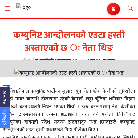
🔍
☰
📰
कम्युनिष्ट आन्दोलनको एउटा हस्ती
अस्ताएको छ ः नेता थिङ
प्रभातफेरी अनलाइन
|
२०७७ भाद्र ३१, बुधबार
ब
नेपा/नेपाल कम्युनिष्ट पार्टीका जुझारु युवा नेता महेश केसीको सुरिखोला
स्थानीय
हाइड्रो पावर कम्पनी दोलखामा रहेको क्रेनको लठ्ठा चुँडिदा शनिबार बिहान
केसीको घटनास्थलमै निधन भएको थियो । उक्त घटनापश्चात् नेता केसीको
युनिकोड
अन्तिम दाहसंस्कारका क्रममा श्रद्धाञ्जली व्यक्त गर्न पनौती त्रिवेणीघाट
आइपुगेका बागमती प्रदेश सदस्य इन्द्रबहादुर थिङ छिन्ताङले कम्युनिष्ट
आन्दोलनको एउटा हस्ती अस्ताएको पिडा पोखेका थिए ।
कम्युनिष्ट आन्दोलनको एउटा योद्धा गुमाएका छौं, पार्टीको इमान्दार सिपाही