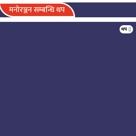
मनोरञ्जन सम्बन्धि थप
गायक आदित्य श्रेष्ठको बाचा’ सार्वजनिक
थप
काठमाडौँलाई ‘खुला संग्रहालय’ बनाउने
महानगरको योजना, अन्तर्राष्ट्रिय फिल्म
फेस्टिभल पनि आयोजना हुने
तारा अधिकारीको नयाँ गीत ‘नभनेका कति
कुरा’ सार्वजनिक