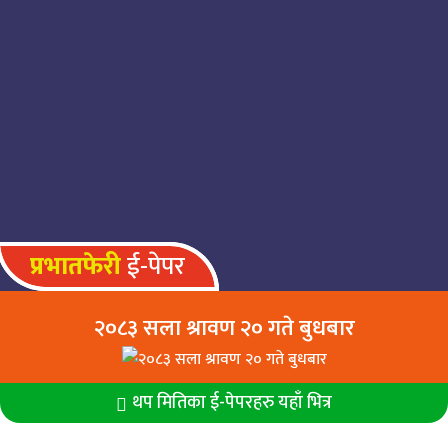
अन्तर्राष्ट्रिय ख्यातिप्राप्त जापानी अभिनेत्री
माहोले नेपाली टेलिचलचित्र मनको बाँधमा
डेब्यू गर्दै
प्रभातफेरी
ई-पेपर
२०८३ सला श्रावण २० गते बुधबार
थप मितिका ई-पेपरहरु यहाँ भित्र