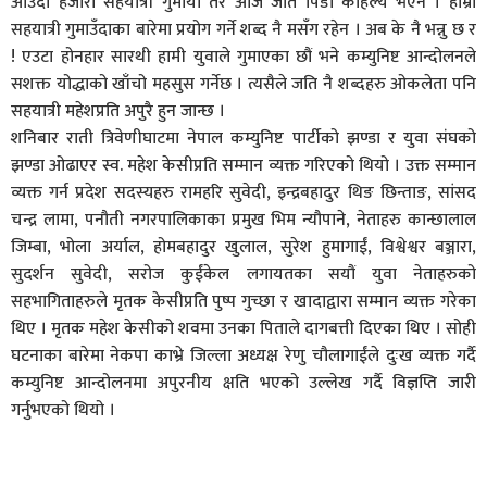
आउँदा हजारौं सहयात्री गुमायौं तर आज जति पिडा कहिल्यै भएन । हाम्रो
सहयात्री गुमाउँदाका बारेमा प्रयोग गर्ने शब्द नै मसँग रहेन । अब के नै भन्नु छ र
! एउटा होनहार सारथी हामी युवाले गुमाएका छौं भने कम्युनिष्ट आन्दोलनले
सशक्त योद्धाको खाँचो महसुस गर्नेछ । त्यसैले जति नै शब्दहरु ओकलेता पनि
सहयात्री महेशप्रति अपुरै हुन जान्छ ।
शनिबार राती त्रिवेणीघाटमा नेपाल कम्युनिष्ट पार्टीको झण्डा र युवा संघको
झण्डा ओढाएर स्व. महेश केसीप्रति सम्मान व्यक्त गरिएको थियो । उक्त सम्मान
व्यक्त गर्न प्रदेश सदस्यहरु रामहरि सुवेदी, इन्द्रबहादुर थिङ छिन्ताङ, सांसद
चन्द्र लामा, पनौती नगरपालिकाका प्रमुख भिम न्यौपाने, नेताहरु कान्छालाल
जिम्बा, भोला अर्याल, होमबहादुर खुलाल, सुरेश हुमागाईं, विश्वेश्वर बञ्जारा,
सुदर्शन सुवेदी, सरोज कुईंकेल लगायतका सयौं युवा नेताहरुको
सहभागिताहरुले मृतक केसीप्रति पुष्प गुच्छा र खादाद्वारा सम्मान व्यक्त गरेका
थिए । मृतक महेश केसीको शवमा उनका पिताले दागबत्ती दिएका थिए । सोही
घटनाका बारेमा नेकपा काभ्रे जिल्ला अध्यक्ष रेणु चौलागाईंले दुःख व्यक्त गर्दै
कम्युनिष्ट आन्दोलनमा अपुरनीय क्षति भएको उल्लेख गर्दै विज्ञप्ति जारी
गर्नुभएको थियो ।