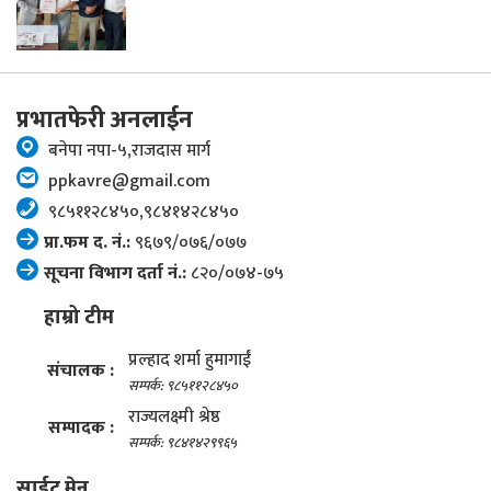
प्रभातफेरी अनलाईन
बनेपा नपा-५,राजदास मार्ग
ppkavre@gmail.com
९८५११२८४५०,९८४१४२८४५०
प्रा.फम द. नं.:
९६७९/०७६/०७७
सूचना विभाग दर्ता नं.:
८२०/०७४-७५
हाम्रो टीम
प्रल्हाद शर्मा हुमागाईं
संचालक :
सम्पर्क: ९८५११२८४५०
राज्यलक्ष्मी श्रेष्ठ
सम्पादक :
सम्पर्क: ९८४१४२९९६५
साईट मेनु