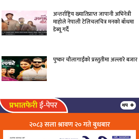
अन्तर्राष्ट्रिय ख्यातिप्राप्त जापानी अभिनेत्री
माहोले नेपाली टेलिचलचित्र मनको बाँधमा
डेब्यू गर्दै
पुष्कर चौलागाईंको प्रस्तुतीमा अल्लारे बजार
प्रभातफेरी
ई-पेपर
थप
२०८३ सला श्रावण २० गते बुधबार