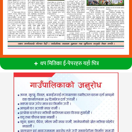
थप मितिका ई-पेपरहरु यहाँ भित्र