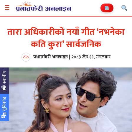
☰
तारा अधिकारीको नयाँ गीत ‘नभनेका
कति कुरा’ सार्वजनिक
प्रभातफेरी अनलाइन
|
२०८३ जेष्ठ १९, मंगलबार
स्थानीय
युनिकोड