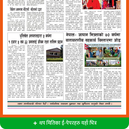
थप मितिका ई-पेपरहरु यहाँ भित्र