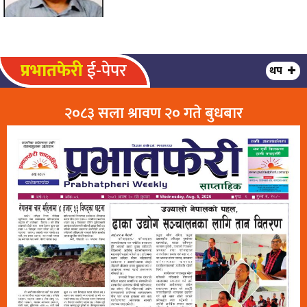
प्रभातफेरी
ई-पेपर
थप
२०८३ सला श्रावण २० गते बुधबार