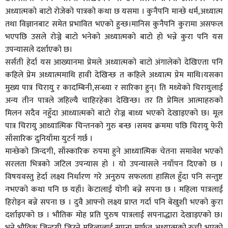
अध्यात्मको बाटो रोजेको पात्रको कथा छ यसमा । कुनैपनि मान्छे धर्म,अध्यात्म
तथा विज्ञानबाट समेत प्रभावित भएको हुन्छ।मानिस कुनैपनि कुरामा असफल
भएपछि उसले रोज्ने बाटो भनेको अध्यात्मको बाटो हो भन्ने कुरा पनि यस
उपन्यासले दर्शाएको छ।
सर्सती हेर्दा यस आख्यानमा प्रेमले अध्यात्मको बाटो अंगालेको देखिएता पनि
कहिले प्रेम अध्यात्ममाथि हावी देखिन्छ त कहिले अध्यात्म प्रेम माथि।यसका
मुख्य पात्र चिरायु र कादम्बिनी,सन्ध्या र सारिका हुन्। ति मध्येको चिरायुलाई
अन्य तीन पात्रले जहिल्यै चाहिरहेका देखिन्छ। तर ति प्रेमिल आत्माहरुको
मिलन सदैव नहुँदा आध्यात्मको बाटो रोज्न बाध्य भएको देखाइएको छ। मूल
पात्र चिरायु आध्यात्मिक चिन्तनको गुरु बन्छ ।समय क्रममा पछि चिरायु फेरी
साँसारिक दुनियाँमा युटर्न गर्छ ।
मान्छेको जिन्दगी, साँस्कारिक रुपमा हुने आध्यात्मिक चेतना समावेश भएको
सरलता भित्रको जटिल उपन्यास हो । यो उपन्यासले नयाँपन दिएको छ ।
विषयवस्तु हेर्दा लक्ष्य निर्धारण गरे अनुरुप सफलता हासिल हुँदा पनि सन्तुष्ट
नभएको कथा पनि छ यहाँ। केटालाई योगी बन्ने सपना छ । महिला पात्रलाई
हिरोइन बन्ने सपना छ । दुवै आफ्नो लक्ष्य प्राप्त गर्दा पनि बेखुशी भएको कुरा
दर्शाइएको छ । भौतिक मोह प्रति पुरुष पात्रलाई सपनाद्धारा देखाइएको छ।
भने भौतिक जिन्दगी जिउने महिलालाई सपना मार्फत अध्यात्मको रुची भएको