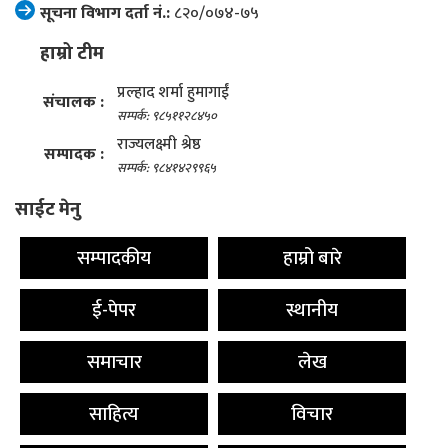
सूचना विभाग दर्ता नं.:
८२०/०७४-७५
हाम्रो टीम
प्रल्हाद शर्मा हुमागाईं
संचालक :
सम्पर्क: ९८५११२८४५०
राज्यलक्ष्मी श्रेष्ठ
सम्पादक :
सम्पर्क: ९८४१४२९९६५
साईट मेनु
सम्पादकीय
हाम्रो बारे
ई-पेपर
स्थानीय
समाचार
लेख
साहित्य
विचार