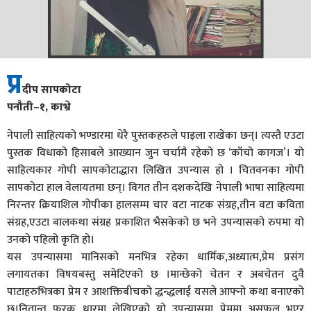
प्र
दीप सापकोटा
पनौती–१, काभ्रे
नेपाली साहित्यको भण्डारमा धेरै पुस्तकहरुले पाइला राखेका छन्। त्यस्तै एउटा
पुस्तक विधाको हिसाबले आख्यान जुन चर्चामै रहेको छ ‘काँचो कागज’। यो
साहित्यकार गोपी सापकोटाद्धारा लिखित उपन्यास हो । चितवनका गोपी
सापकोटा हाल वेलायतमा छन्। विगत तीन दशकदेखि नेपाली भाषा साहित्यमा
निरन्तर क्रियाशिल गोपीका हालसम्म चार वटा नाटक संग्रह,तीन वटा कविता
संग्रह,एउटा बालकथा संग्रह प्रकाशित भैसकेको छ भने उपन्यासको रुपमा यो
उनको पहिलो कृति हो।
यस उपन्यासमा मानिसको मनभित्र रहेका धार्मिक,अध्यात्म,प्रेम प्रसंग
लगायतका विषयबस्तु समेटिएको छ ।मान्छेको चेतन र अबचेतन दुवै
पाटाहरुभित्रका प्रेम र आशक्तिबीचको द्धन्द्धलाई यसले आफ्नो कथा बनाएको
छ।नितान्त फरक धारमा लेखिएको यो उपन्यासमा प्रेममा असफल भएर