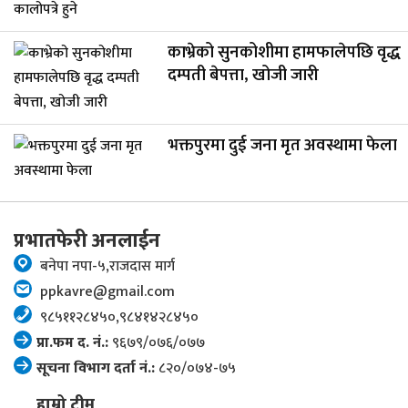
काभ्रेको सुनकोशीमा हामफालेपछि वृद्ध
दम्पती बेपत्ता, खोजी जारी
भक्तपुरमा दुई जना मृत अवस्थामा फेला
प्रभातफेरी अनलाईन
बनेपा नपा-५,राजदास मार्ग
ppkavre@gmail.com
९८५११२८४५०,९८४१४२८४५०
प्रा.फम द. नं.:
९६७९/०७६/०७७
सूचना विभाग दर्ता नं.:
८२०/०७४-७५
हाम्रो टीम