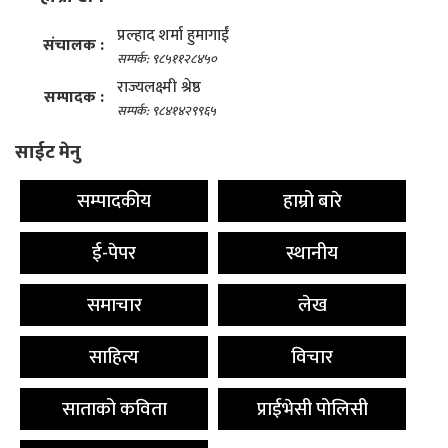
प्रल्हाद शर्मा हुमागाईं
संचालक :
सम्पर्क: ९८५११२८४५०
राज्यलक्ष्मी श्रेष्ठ
सम्पादक :
सम्पर्क: ९८४१४२९९६५
साईट मेनु
सम्पादकीय
हाम्रो बारे
ई-पेपर
स्थानीय
समाचार
लेख
साहित्य
विचार
साताको कविता
प्राईभेसी पोलिसी