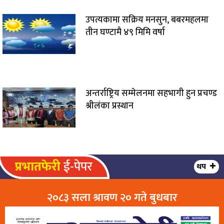
उपत्यकामा सक्रिय मनसुन, बबरमहलमा
तीन घण्टामै ४९ मिमि वर्षा
अन्तर्राष्ट्रिय सम्मेलनमा सहभागी हुन प्रचण्ड
श्रीलंका प्रस्थान
प्रभातफेरी
ई-पेपर
थप
२०८३ सला श्रावण २० गते बुधबार