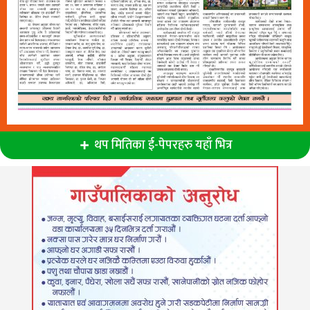
थप मितिका ई-पेपरहरु यहाँ भित्र