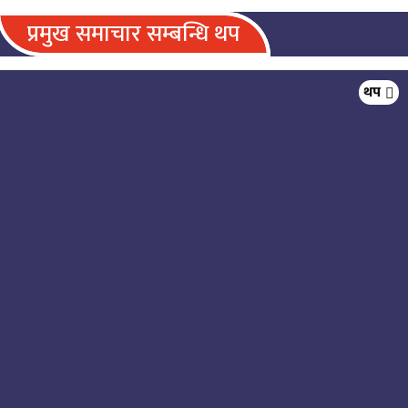
प्रमुख समाचार सम्बन्धि थप
बेथानचोकमा निःशुल्क स्वास्थ्य शिविर, २
थप
सय स्थानीय लाभान्वित
पनौतीमा मोतिविन्दु र आँखाको पर्दा रोगको
निःशुल्क उपचार हुने
खाद्य प्रविधि तथा गुण नियन्त्रण डिभिजनको
सक्रियता बढ्यो