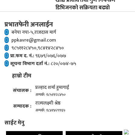
खाद्य प्रविधि तथा गुण नियन्त्रण
डिभिजनको सक्रियता बढ्यो
प्रभातफेरी अनलाईन
बनेपा नपा-५,राजदास मार्ग
ppkavre@gmail.com
९८५११२८४५०,९८४१४२८४५०
प्रा.फम द. नं.:
९६७९/०७६/०७७
सूचना विभाग दर्ता नं.:
८२०/०७४-७५
हाम्रो टीम
प्रल्हाद शर्मा हुमागाईं
संचालक :
सम्पर्क: ९८५११२८४५०
राज्यलक्ष्मी श्रेष्ठ
सम्पादक :
सम्पर्क: ९८४१४२९९६५
साईट मेनु