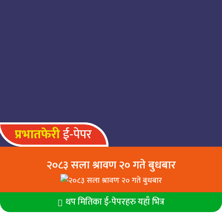
सार्वजनिक यातायातमा लैङ्गिक हिंसा रोक्न
प्रविधिमा आधारित सुरक्षा प्रणाली
प्रभावकारी बनाइन्छ : मन्त्री सीता बादी
प्रभातफेरी
ई-पेपर
२०८३ सला श्रावण २० गते बुधबार
थप मितिका ई-पेपरहरु यहाँ भित्र