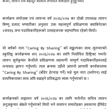
केसी, लायन राम बहादुर बस्सेल लगायत वक्ताहरु हुनुहुन्थ्यो।
​कार्यक्रम संयोजक एवं लायन्स वर्ष २०२६/०२७ का दोस्रो उपाध्यक्ष लायन
बिष्णु प्रसाद भण्डारीका अनुसार उक्त महत्वपूर्ण प्रशिक्षणमा क्याबिनेटका
२सय१६ जना पदाधिकारीहरूको उत्साहजनक सहभागिता रहेको थियो।
यो बर्षको नारा “Caring By Sharing” को सङ्कल्पका साथ सुरुभएको
स्कुलिङ्ग कार्यक्रममा सन् २०२६/०२७ का लागि निर्वाचित डिष्ट्रिक्ट गभर्नर
लायन सूर्यकुमार केसीले प्रशिक्षणमा सहभागी सम्पूर्ण पदाधिकारीहरूलाई
धन्यवाद ज्ञापन गर्नुभयो। त्यस क्रममा उहाँले आफ्नो आगामी कार्यकालमा
“Caring By Sharing” (बाँडेर हेरचाह गर्ने) भन्ने मूल नारा (स्लोगन) लाई
प्राथमिकताका साथ अघि बढाइने प्रतिबद्धता व्यक्त गर्नुभएको छ ।
​कार्यक्रमको सञ्चालन वर्ष २०२६/०२७ का लागि मनोनीत सचिव लायन
अनुजकुमार श्रेष्ठले गर्नुभएको थियो भने समापन समारोहका अवसरमा ईमिडेट