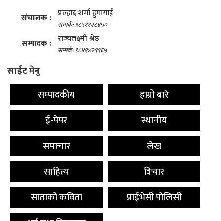
प्रल्हाद शर्मा हुमागाईं
संचालक :
सम्पर्क: ९८५११२८४५०
राज्यलक्ष्मी श्रेष्ठ
सम्पादक :
सम्पर्क: ९८४१४२९९६५
साईट मेनु
सम्पादकीय
हाम्रो बारे
ई-पेपर
स्थानीय
समाचार
लेख
साहित्य
विचार
साताको कविता
प्राईभेसी पोलिसी