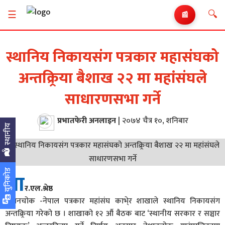
🔍
☰
📰
स्थानिय निकायसंग पत्रकार महासंघको
अन्तक्र्रिया बैशाख २२ मा महांसंघले
साधारणसभा गर्ने
प्रभातफेरी अनलाइन
|
२०७४ चैत्र १०, शनिबार
स्थानीय
युनिकोड
आ
र.एल.श्रेष्ठ
बेथानचोक -नेपाल पत्रकार महांसंघ काभे्र शाखाले स्थानिय निकायसंग
अन्तक्र्रिया गरेको छ । शाखाको १२ औं बैठक बाट ‘स्थानीय सरकार र सञ्चार