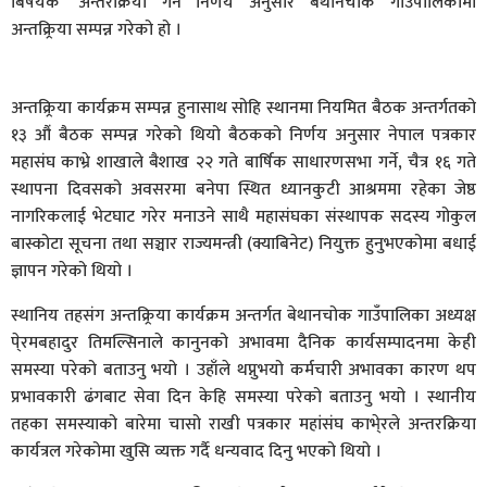
बिषयक’ अन्तरक्रिया गर्ने निर्णय अनुसार बेथानचोक गाउंपालिकामा
अन्तक्र्रिया सम्पन्न गरेको हो ।
अन्तक्र्रिया कार्यक्रम सम्पन्न हुनासाथ सोहि स्थानमा नियमित बैठक अन्तर्गतको
१३ औं बैठक सम्पन्न गरेको थियो बैठकको निर्णय अनुसार नेपाल पत्रकार
महासंघ काभ्रे शाखाले बैशाख २२ गते बार्षिक साधारणसभा गर्ने, चैत्र १६ गते
स्थापना दिवसको अवसरमा बनेपा स्थित ध्यानकुटी आश्रममा रहेका जेष्ठ
नागरिकलाई भेटघाट गरेर मनाउने साथै महासंघका संस्थापक सदस्य गोकुल
बास्कोटा सूचना तथा सञ्चार राज्यमन्त्री (क्याबिनेट) नियुक्त हुनुभएकोमा बधाई
ज्ञापन गरेको थियो ।
स्थानिय तहसंग अन्तक्र्रिया कार्यक्रम अन्तर्गत बेथानचोक गाउँपालिका अध्यक्ष
पे्रमबहादुर तिमल्सिनाले कानुनको अभावमा दैनिक कार्यसम्पादनमा केही
समस्या परेको बताउनु भयो । उहाँले थप्नुभयो कर्मचारी अभावका कारण थप
प्रभावकारी ढंगबाट सेवा दिन केहि समस्या परेको बताउनु भयो । स्थानीय
तहका समस्याको बारेमा चासो राखी पत्रकार महांसंघ काभे्रले अन्तरक्रिया
कार्यत्रल गरेकोमा खुसि व्यक्त गर्दै धन्यवाद दिनु भएको थियो ।