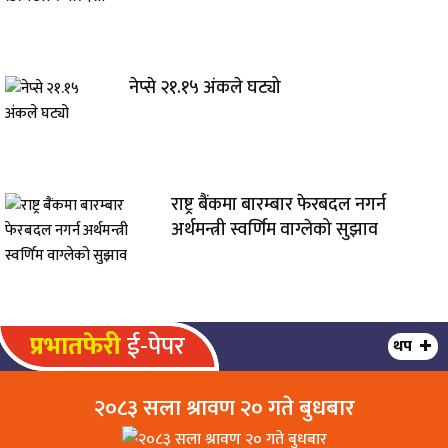
नेप्से २१.१५ अंकले घट्यो
राष्ट्र बैंकमा बारम्बार फेरबदल नगर्न
अर्थमन्त्री स्वर्णिम वाग्लेको सुझाव
प्रभातफेरी
ई-पेपर
थप
२०८३ सला श्रावण २० गते बुधबार