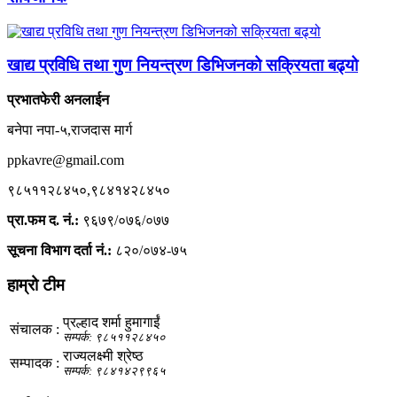
खाद्य प्रविधि तथा गुण नियन्त्रण डिभिजनको सक्रियता बढ्यो
प्रभातफेरी अनलाईन
बनेपा नपा-५,राजदास मार्ग
ppkavre@gmail.com
९८५११२८४५०,९८४१४२८४५०
प्रा.फम द. नं.:
९६७९/०७६/०७७
सूचना विभाग दर्ता नं.:
८२०/०७४-७५
हाम्रो टीम
प्रल्हाद शर्मा हुमागाईं
संचालक :
सम्पर्क: ९८५११२८४५०
राज्यलक्ष्मी श्रेष्ठ
सम्पादक :
सम्पर्क: ९८४१४२९९६५