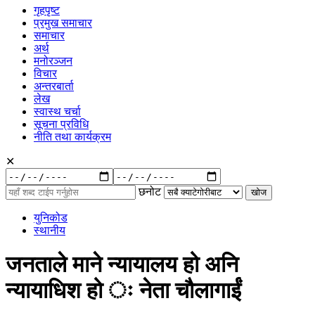
गृहपृष्ट
प्रमुख समाचार
समाचार
अर्थ
मनोरञ्जन
विचार
अन्तरबार्ता
लेख
स्वास्थ चर्चा
सूचना प्रविधि
नीति तथा कार्यक्रम
✕
रुची
अनुसार:
छनोट
युनिकोड
स्थानीय
जनताले माने न्यायालय हो अनि
न्यायाधिश हो ः नेता चौलागाईं