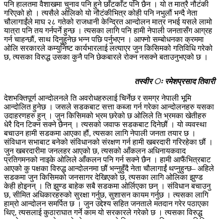
पनि हालतमा वैशाखमा चुनाव पनि हुने छाँटकाँट पनि छैन । यो त मात्रै नौटंकी
गरिएको हो । त्यसैले ओलिको यो नौटंकीभित्र कोही पनि नभुलौं भन्दै नेता
चौलागाईंले माघ २८ गतेको राजधानी केन्द्रित आन्दोलन मात्र नभई यसले लामो
यात्रा पनि तय गर्नपर्ने हुन्छ । त्यसका लागि पनि हामी नेपाली जनतासँग आग्रह
गर्न चाहन्छौं, साथ दिनुहुनेछ भन्न पछि पर्नुभएन । आफ्नो सम्बोधनका क्रममा
ओलि सरकारले कम्युनिष्ट कार्यभारलाई लत्याएर जुन किसिमको गतिविधि गरेको
छ, त्यसका विरुद्ध उसका कुनै पनि छेकबारले रोक्न नसक्ने बताउनुभएको छ ।
तस्वीर ः रमेशप्रसाद तिवारी
देशभक्तिपूर्ण आन्दोलनले ति अवरोधहरुलाई चिर्नेछ र समग्र नेपाली भूमि
आन्दोलित हुनेछ । जसले सडकबाट सत्ता कब्जा गर्न गरेका आन्दोलनहरु यसका
उदाहरणहरु हुन् । जुन किसिमको भ्रम छरेको छ ओलिले ति भ्रमका खेतीहरु
धेरै दिन टिक्न सक्ने छैनन् । त्यसको जवाफ सडकबाट दिनेछौं । यो व्यवस्था
बचाउन हामी सडकमा आएका हौं, त्यसका लागि नेपाली जनता तयार छ ।
संविधान सभाबाट बनेको संविधानको संरक्षण गर्न हामी खबरदारी गरिरहेका छौं ।
जुन खबरदारीमा जनलहर आएको छ, त्यसको आँकलन अधिनायकवाद
प्रतिगमनको नाइके ओलिले आँकलन पनि गर्न सक्ने छैन । हामी आफैंभित्रबाट
आएको कु पक्षका विरुद्ध आन्दोलनमा छौं भन्नुहुँदै नेता चौलागाईं थप्नुहुन्छ– अहिले
सडकमा जुन किसिमको जनसागर देखिएको छ, त्यसका लागि ओलिका झुण्ड
केही होइनन् । ति झुण्ड बाहेक सबै सडकमा ओर्लिएका छन् । संविधान बचाउनु
छ, सीमित अधिकारहरुको सुरक्षा गर्नुछ, सुशासन कायम गर्नुछ । त्यसका लागि
हाम्रो आन्दोलन समर्पित छ । जुन उद्देश्य सहित जनताले मतदान गरेर पठाएका
थिए, त्यसलाई कुठाराघात गर्ने काम यो सरकारले गरेको छ । त्यसका विरुद्ध