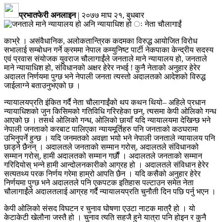
प्रभातफेरी अनलाइन
|
२०७७ माघ २१, बुधबार
काभ्रे । असंवैधानिक, अलोकतान्त्रिक कदमका विरुद्ध आयोजित विरोध
सभालाई सम्बोधन गर्ने क्रममा नेपाल कम्युनिष्ट पार्टी नेकपाका केन्द्रीय सदस्य
एवं प्रवास संयोजक युवराज चौलागाईंले जनताले माने न्यायालय हो, जनताले
माने न्यायाधिश हो, संविधानको अक्षर हेरेर नभई ! कुनै नेताको अनुहार हेरेर
अदालत निर्णयमा पुग्छ भने नेपाली जनता त्यस्तो अदालतको आदेशको विरुद्ध
जाईलाग्ने बताउनुभएको छ ।
न्यायालयप्रति इंकित गर्दै नेता चौलागाईंको थप कथन थियो– अहिले प्रधान
न्यायाधिशको जुन किसिमको गतिविधि गरिरहेका छन्, त्यसमा केपी ओलिको गन्ध
आएको छ । तसर्थ ओलिको गन्ध, ओलिको छायाँ यदि न्यायालयमा देखिन्छ भने
नेपाली जनताको करबाट पालिएका न्यायमूर्तिहरु पनि जनताको कठघरामा
उभिनुपर्ने हुन्छ । यदि जनमतको अवज्ञा भयो भने नेपाली जनताले न्यायालय पनि
छाड्ने छैनन् । अदालतले जनताको सम्मान गरोस्, अदालतले संविधानको
सम्मान गरोस्, हामी अदालतको सम्मान गर्छाैं । अदालतले जनताको सम्मान
गरिदियोस् भन्ने हामी आन्दोलनकारीको आग्रह हो । अदालतले संविधान हेरेर
सत्यतथ्य परक निर्णय गरेमा हाम्रो आपति छैन । यदि कसैको अनुहार हेरेर
निर्णयमा पुग्छ भने अदालतले पनि एकपटक इतिहास पल्टाउन समेत नेता
चौलागाईंले अदालतलाई आग्रह गर्दै न्यायालयप्रति चुनौती दिन पछि पर्नु भएन ।
केपी ओलिको संसद विघटन र चुनाव घोषणा एउटा नाटक मात्रै हो । यो
केटाकेटी खेलौना जस्तै हो । चुनाव त्यति सहजै हुने यात्रा पनि होइन र कुनै