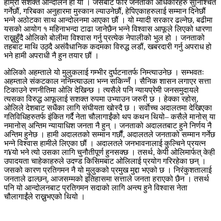
हाम्रो सशक्त आन्दोलन हो यो । जसबाट फेरि जनताका अधिकारहरु सुनिश्चित
गर्नेछौं, गरिबका अनुहारमा मुस्कान ल्याउनेछौं, हेपिएकाहरुलाई सम्मान दिनेछौं
भन्ने अठोटका साथ आन्दोलनमा आएका छौं । यो म्यादी सरकार ढल्नेछ, बढीमा
यसको आयोग १ महिनाभन्दा टाढा जानेछैन भन्ने विश्वास आफूले लिएको धारणा
राख्नुहुँदै ओलिको बोलीमा विश्वास गर्नु प्रत्येक नेपालीको भुल हो । जनताको
तहबाट माथि उठ्दै असंवैधानिक कदमका विरुद्ध लडौं, खबरदारी गर्नु अपराध हो
भने हामी अपराधी नै हुन तयार छौं ।
ओलिको अहम्ताले यो मुलुकलाई गम्भीर दुर्घटनातर्फ निम्त्याउनेछ । सम्भवतः
अहम्ताले संकटकाल ननिम्त्याउला भन्न सकिन्नँ । सैनिक शासन लगाएर सत्ता
टिकाउने रणनीतिमा ओलि देखिन्छ । त्यसैले पनि न्यायप्रेमी जनसमुदायले
त्यसका विरुद्ध आफूलाई सशक्त रुपमा उभ्याउन जरुरी छ । हेक्का रहोस्,
ओलिले देशबाट सधैंका लागि संघीयता खोस्दै छ । सर्वाेच्च अदालतमा देखिएका
गतिविधिहरुतर्फ इंकित गर्दै नेता चौलागाईंको थप कथन थियो– कसैले मानोस् या
नमानोस् अन्तिम न्यायाधिश जनता नै हुन् । जनताको अदालतबाट हुने निर्णय नै
अन्तिम हुनेछ । हामी अदालतको सम्मान गर्छाैं, अदालतले जनताको सम्मान गर्नेछ
भन्ने विश्वास हामीले लिएका छौं । अदालतले जनभावनालाई कुल्चिने प्रयत्न
ग¥यो भने त्यो उसका लागि चुनौतीपूर्ण हुनसक्छ । तसर्थ, केपी ओलिमार्फत् केही
उपादयता चाहेकाहरुले उदण्ड किसिमबाट ओलिलाई प्रयोग गरिरहेका छन् ।
जसको कारण प्रतिगमन नै यो मुलुकको प्रमुख मुद्दा भएको छ । निरंकुशतालाई
जनताले ढाल्छन्, आजसम्मको इतिहासमा सत्ताले जनता हराएको छैन । तसर्थ
पनि यो आन्दोलनबाट प्रतिगमन सदाको लागि अन्त्य हुने विश्वास नेता
चौलागाईंले राख्नुभएको थियो ।