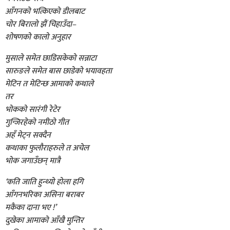
आँगनको भत्किएको डीलबाट
चोर बिरालो झैं चिहाउँदा–
शोषणको कालो अनुहार
मुसाले समेत छाडिसकेको सन्नाटा
सारुङले समेत बास छाडेको भयावहता
मेटिन त मेटिन्छ आमाको कथाले
तर
भोकको सारंगी रेटेर
गुन्जिरहेको नमीठो गीत
अहँ मेट्न सक्दैन
कथाका फुलौराहरुले त अचेल
भोक जगाउँछन् मात्रै
‘कति जाति हुन्थ्यो होला हगि
आँगनभरिका असिना बराबर
मकैका दाना भए !’
दुखेका आमाको आँखै मुन्तिर