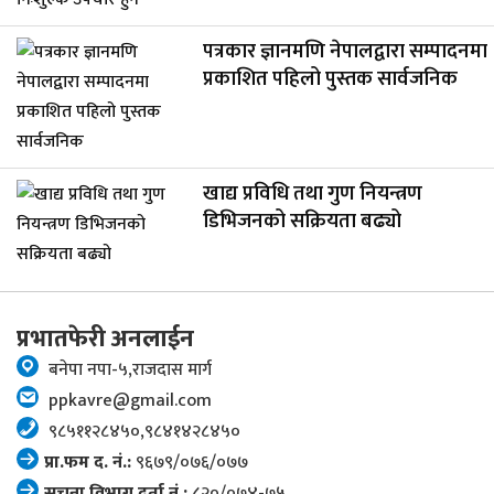
पत्रकार ज्ञानमणि नेपालद्वारा सम्पादनमा
प्रकाशित पहिलो पुस्तक सार्वजनिक
खाद्य प्रविधि तथा गुण नियन्त्रण
डिभिजनको सक्रियता बढ्यो
प्रभातफेरी अनलाईन
बनेपा नपा-५,राजदास मार्ग
ppkavre@gmail.com
९८५११२८४५०,९८४१४२८४५०
प्रा.फम द. नं.:
९६७९/०७६/०७७
सूचना विभाग दर्ता नं.:
८२०/०७४-७५