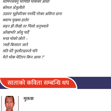
थामिनसक्नु भएपछि भोकको आँधी
कोमल अँजुलीले
उठाएर भूइँभरिका पग्लँदै गरेका असिना दाना
क्वाप्प मुखमा हालेर
सइन झैं तीखो तर चिसो अनुभवले
आँखाभरि आँसु पार्दै
भन्छ भोको छोरो –
‘त्यसै बिलाएर जाने
यति धेरै फुलौराहरुले पनि
मेरो भोक मेटिएन किन आमा ?’
साताको कविता सम्बन्धि थप
मुक्तक