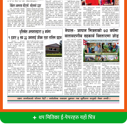
थप मितिका ई-पेपरहरु यहाँ भित्र