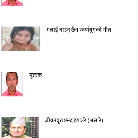
मलाई गाउनु छैन स्वर्णयुगको गीत
मुक्तक
जीवनवृत्त छन्दःझ्याउरे (असारे)