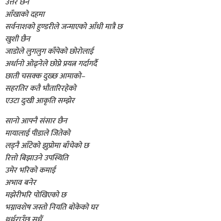
उत्तर छैन
आँखाको दहमा
सर्वनाशको हुण्डरीले जन्माएको आँधी मात्रै छ
खुशी छैन
जाडोले लुगलुग काँपेको छोरोलाई
अर्धानो ओढ्नेले छोप्ने प्रयत्न गर्दागर्दै
छाती चसक्क दुख्छ आमाको–
सहरतिर कतै भौतारिरहेको
एउटा दुःखी आकृति सम्झेर
सानो आफ्नै संसार छैन
मायालाई पीडाले जितेको
लड्नै आँटेको झुप्रोमा बाँचेको छ
रित्तो बिझाउने उपस्थिति
उमेर भरिको कमाई
अभाव बनेर
मझेरीभरि पोखिएको छ
भग्नावशेष जस्तो नियति बोकेको घर
थर्थराउँछ सधैं