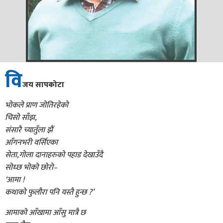
वि
जय सापकोटा
भोकले प्राण जोतिरहेको
चिसो साँझ,
संसारै च्यातुँला झैं
आँगनभरी वर्सिएका
सेता,गोला दानाहरुको पहाड देखाउँदै
सोध्छ भोको छोरो–
‘आमा !
कथाको फुलौरा पनि यस्तै हुन्छ ?’
आमाको आँखामा आँसु मात्रै छ