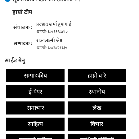
हाम्रो टीम
प्रल्हाद शर्मा हुमागाईं
संचालक :
सम्पर्क: ९८५११२८४५०
राज्यलक्ष्मी श्रेष्ठ
सम्पादक :
सम्पर्क: ९८४१४२९९६५
साईट मेनु
सम्पादकीय
हाम्रो बारे
ई-पेपर
स्थानीय
समाचार
लेख
साहित्य
विचार