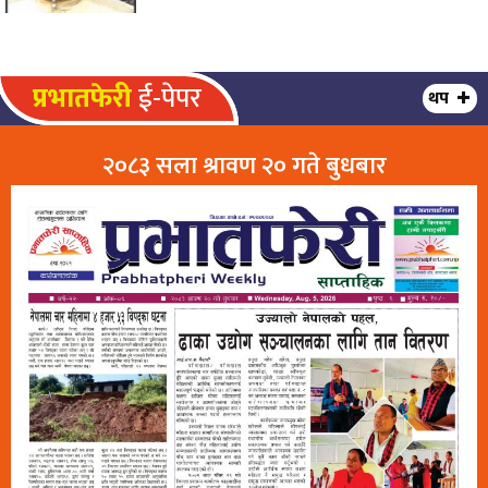
प्रभातफेरी
ई-पेपर
थप
२०८३ सला श्रावण २० गते बुधबार