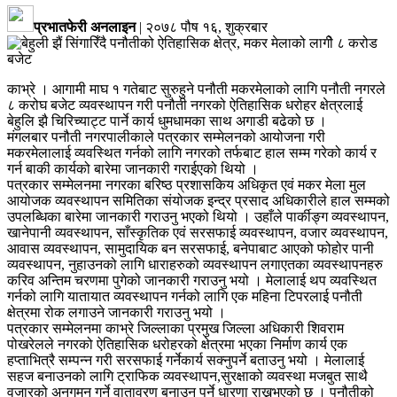
प्रभातफेरी अनलाइन
|
२०७८ पौष १६, शुक्रबार
काभ्रे । आगामी माघ १ गतेबाट सुरुहुने पनौती मकरमेलाको लागि पनौती नगरले
८ करोघ बजेट व्यवस्थापन गरी पनौती नगरको ऐतिहासिक धरोहर क्षेत्रलाई
बेहुलि झै चिरिच्याट्ट पार्ने कार्य धुमधामका साथ अगाडी बढेको छ ।
मंगलबार पनौती नगरपालीकाले पत्रकार सम्मेलनको आयोजना गरी
मकरमेलालाई व्यवस्थित गर्नको लागि नगरको तर्फबाट हाल सम्म गरेको कार्य र
गर्न बाकी कार्यको बारेमा जानकारी गराईएको थियो ।
पत्रकार सम्मेलनमा नगरका बरिष्ठ प्रशासकिय अधिकृत एवं मकर मेला मुल
आयोजक व्यवस्थापन समितिका संयोजक इन्द्र प्रसाद अधिकारीले हाल सम्मको
उपलब्धिका बारेमा जानकारी गराउनु भएको थियो । उहाँले पार्कीङ्ग व्यवस्थापन,
खानेपानी व्यवस्थापन, साँस्कृतिक एवं सरसफाई व्यवस्थापन, वजार व्यवस्थापन,
आवास व्यवस्थापन, सामुदायिक बन सरसफाई, बनेपाबाट आएको फोहोर पानी
व्यवस्थापन, नुहाउनको लागि धाराहरुको व्यवस्थापन लगाएतका व्यवस्थापनहरु
करिव अन्तिम चरणमा पुगेको जानकारी गराउनु भयो । मेलालाई थप व्यवस्थित
गर्नको लागि यातायात व्यवस्थापन गर्नको लागि एक महिना टिपरलाई पनौती
क्षेत्रमा रोक लगाउने जानकारी गराउनु भयो ।
पत्रकार सम्मेलनमा काभ्रे जिल्लाका प्रमुख जिल्ला अधिकारी शिवराम
पोखरेलले नगरको ऐतिहासिक धरोहरको क्षेत्रमा भएका निर्माण कार्य एक
हप्ताभित्रै सम्पन्न गरी सरसफाई गर्नेकार्य सक्नुपर्ने बताउनु भयो । मेलालाई
सहज बनाउनको लागि ट्राफिक व्यवस्थापन,सुरक्षाको व्यवस्था मजबुत साथै
वजारको अनुगमन गर्ने वातावरण बनाउनु पर्ने धारणा राख्नुभएको छ । पनौतीको