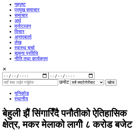
गृहपृष्ट
प्रमुख समाचार
समाचार
अर्थ
मनोरञ्जन
विचार
अन्तरबार्ता
लेख
स्वास्थ चर्चा
सूचना प्रविधि
नीति तथा कार्यक्रम
✕
रुची
अनुसार:
छनोट
युनिकोड
स्थानीय
बेहुली झैं सिंगारिँदै पनौतीको ऐतिहासिक
क्षेत्र, मकर मेलाको लागीे ८ करोड बजेट