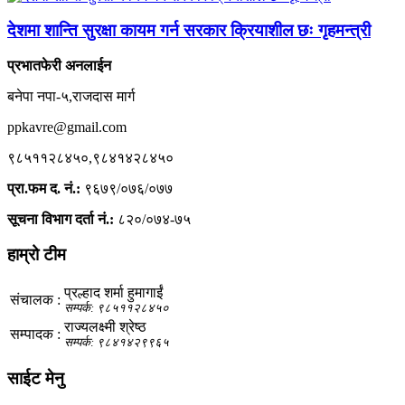
देशमा शान्ति सुरक्षा कायम गर्न सरकार क्रियाशील छः गृहमन्त्री
प्रभातफेरी अनलाईन
बनेपा नपा-५,राजदास मार्ग
ppkavre@gmail.com
९८५११२८४५०,९८४१४२८४५०
प्रा.फम द. नं.:
९६७९/०७६/०७७
सूचना विभाग दर्ता नं.:
८२०/०७४-७५
हाम्रो टीम
प्रल्हाद शर्मा हुमागाईं
संचालक :
सम्पर्क: ९८५११२८४५०
राज्यलक्ष्मी श्रेष्ठ
सम्पादक :
सम्पर्क: ९८४१४२९९६५
साईट मेनु