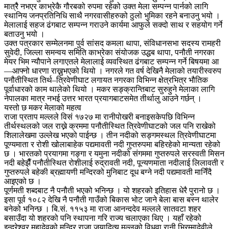
मात्रैै नभएर काभ्रेकै गौरबको रुपमा रहेको उक्त मेला सम्पन्न पार्नको लागि
स्थानिय जनप्रतिनिधि साथै नगरवासीहरुको ठुलो भुमिका रहने बनाउनु भयो ।
मेलालाई सहज ढंगबाट सम्पन्न गराउने कार्यमा आफुले सक्दो साथ र सहयोग गर्ने
बताउनु भयो ।
उक्त पत्रकार सम्मेलनमा पुर्व सांसद कमला थापा, संविधानसभा सदस्य रामहरी
सुवेदी, जिल्ला समन्वय समिति काभ्रेका संयोजक उद्धब थापा, पनौती नगरका
मेयर भिम न्यौपाने लगाएतले मेलालाई व्यवस्थित ढंगबाट सम्पन्न गर्ने बिषयमा आ
—आफ्नो धारणा राख्नुभएको थियो । नगरले गत वर्ष देखिनै मेलाको तयारीस्वरुप
पनौतीस्थित तिर्थ–त्रिवेणीघाट लगायत नगरका विभिन्न क्षेत्रभित्र भौतिक
पूर्वाधारको काम थालेको थियो । मकर सङ्क्रान्तिबाट सुरुहुने मेलाका लागि
नेपालका मात्र नभई उत्तर भारत प्रयागबाटसमेत तीर्थालु आउने गर्छन् ।
यस्तो छ मकर मेलाको महत्व
राजा प्रताप मल्लले विसं १७२७ मा रानीपोखरी बनाइसकेपछि विभिन्न
तीर्थस्थलको जल राख्ने क्रममा पनौतीस्थित त्रिवेणीघाटको जल पनि राखेको
शिलालेखमा उल्लेख भएको पाईन्छ । तीन नदीको सङ्गमस्थल त्रिवेणीघाटमा
पूण्यमाता र रोशी खोलाबाहेक पद्यमावती नदी गुप्तरुपमा बहिरहेको मान्यता रहेको
छ । भारतको प्रयागमा गङ्गा र यमुना नदीको संगममा गुप्तरुपले सरस्वती मिसन
नदी बहेझैँ पनौतीस्थित रोशीलाई रुद्रावती नदी, पून्यणमाता नदीलाई लिलावती र
गुप्तरुपले बहेकी ब्रह्मायणी मन्दिरको मुनिबाट दूध बग्ने नदी पद्यमावती मानिँदै
आइएको छ ।
पूर्णमती शब्दबाट नै पनौती भएको भनिन्छ । यो शहरको इतिहास धेरै पुरानो छ ।
इसा पूर्व १०८२ देखि नै पनौती गाउँको बिकास भोट जाने बेला बास बस्न थालेर
बनेको भनिन्छ । बि.सं. ११५३ मा राजा आनन्ददेव मल्लले सातवटा शहर
बसाउँदा यो शहरको पनि स्थापना गरि राज्य चलाएका थिए । यहाँ रहेको
इन्द्रेश्वर महादेवको मन्दिर राजा जयादित्य मल्लको विधवा रानी भिरम्मादेवीले