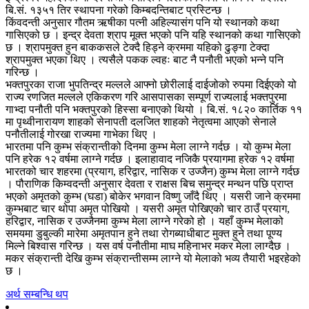
बि.सं. १३५१ तिर स्थापना गरेको किम्बदन्तिबाट प्रस्टिन्छ ।
किंवदन्ती अनुसार गौतम ऋषीका पत्नी अहिल्यासंग पनि यो स्थानको कथा
गासिएको छ । इन्द्र देवता श्राप मूक्त भएको पनि यहि स्थानको कथा गासिएको
छ । श्रापमुक्त हुन बाककसले टेक्दै हिड्ने क्रममा यहिको ढुङ्गा टेक्दा
श्रापमुक्त भएका थिए । त्यसैले पकक ल्वहः बाट नै पनौती भएको भन्ने पनि
गरिन्छ ।
भक्तपुरका राजा भुपतिन्द्र मल्लले आफ्नो छोरीलाई दाईजोको रुपमा दिईएको यो
राज्य रणजित मल्लले एकिकरण गरि आसपासका सम्पूर्ण राज्यलाई भक्तपुरमा
गाभ्दा पनौती पनि भक्तपुरको हिस्सा बनाएको थियो । बि.सं. १८२० कार्तिक ११
मा पृथ्वीनारायण शाहको सेनापती दलजित शाहको नेतृत्वमा आएको सेनाले
पनौतीलाई गोरखा राज्यमा गाभेका थिए ।
भारतमा पनि कुम्भ संक्रान्तीको दिनमा कुम्भ मेला लाग्ने गर्दछ । यो कुम्भ मेला
पनि हरेक १२ वर्षमा लाग्ने गर्दछ । इलाहावाद नजिकै प्रयागमा हरेक १२ वर्षमा
भारतको चार शहरमा (प्रयाग, हरिद्वार, नासिक र उज्जैन) कुम्भ मेला लाग्ने गर्दछ
। पौराणिक किम्वदन्ती अनुसार देवता र राक्षस बिच समुन्द्र मन्थन पछि प्राप्त
भएको अमृतको कुम्भ (घडा) बोकेर भगवान विष्णु जाँदै थिए । यसरी जाने क्रममा
कुम्भबाट चार थोपा अमृत पोखियो । यसरी अमृत पोखिएको चार ठाउँ प्रयाग,
हरिद्वार, नासिक र उज्जैनमा कुम्भ मेला लाग्ने गरेको हो । यहाँ कुम्भ मेलाको
समयमा डुबुल्की मारेमा अमृतपान हुने तथा रोगब्याधीबाट मुक्त हुने तथा पूण्य
मिल्ने बिश्वास गरिन्छ । यस वर्ष पनौतीमा माघ महिनाभर मकर मेला लाग्दैछ ।
मकर संक्रान्ती देखि कुम्भ संक्रान्तीसम्म लाग्ने यो मेलाको भव्य तैयारी भइरहेको
छ ।
अर्थ सम्बन्धि थप