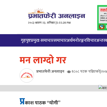
२०८३ श्रावण २३, शनिबार |
5:55:29 PM
गृहपृष्ट
प्रमुख समाचार
समाचार
अर्थ
मनोरञ्जन
विचार
अन्तरबा
मन लाग्दो गर
प्रभातफेरी अनलाइन
१८०८ पटक पढिएको
|
२०७
प्र
काश पाठक “योगी”