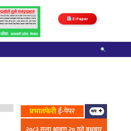
E-Paper
प्रभातफेरी
ई-पेपर
थप
२०८३ सला श्रावण २० गते बुधबार