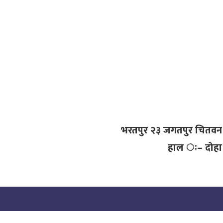
भरतपुर २३ जगतपुर चितवन
हाल ः– दोहा