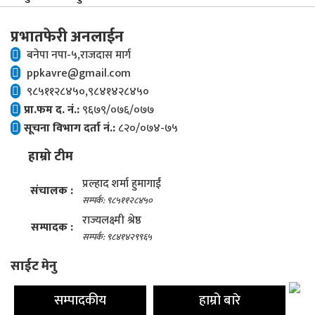
प्रभातफेरी अनलाईन
बनेपा नपा-५,राजदास मार्ग
ppkavre@gmail.com
९८५११२८४५०,९८४१४२८४५०
प्रा.फम द. नं.:
९६७९/०७६/०७७
सूचना विभाग दर्ता नं.:
८२०/०७४-७५
हाम्रो टीम
प्रल्हाद शर्मा हुमागाईं
संचालक :
सम्पर्क: ९८५११२८४५०
राज्यलक्ष्मी श्रेष्ठ
सम्पादक :
सम्पर्क: ९८४१४२९९६५
साईट मेनु
सम्पादकीय
हाम्रो बारे