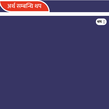
अर्थ सम्बन्धि थप
जनकपुरधाम यातायात कार्यालयले एक
थप
वर्षमा साढे ५७ करोड राजस्व सङ्कलन,
अघिल्लो वर्षभन्दा ९.५४ करोड कम
राष्ट्र बैंकको खुला बजार कारोबार
कार्यविधिमा नवौँ संशोधन, प्रणाली थप
डिजिटल र पारदर्शी