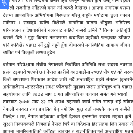
रिहा गरिए । यसै सन्दर्भमा अन्तराष्ट्रिय कानून नामको कुनै वस्तु पनि रहेको
नेपाली राजनीति गर्नेहरुले मनन गर्न जरुरी देखिन्छ । आफ्ना नागरिक पराया
देशमा आपराधिक अभियोगमा गिरफ्तार गरिनु राष्ट्रकै मर्यादामा ठूलो धक्का
मानिन्छ । सम्वद्घ व्यक्ति विशेषले मानसिक यातना भोग्नुका अतिरिक्त
परिवारजन र देशवासीको नजरबाट कहिले कसरी उभिने ? तिनका क्षतिपूर्ति
कसले दिने ? मुद्दा किनार नलाएसम्म कदाचित प्रहरीको फन्दाबाट उम्किए
पनि कतिखेर पक्राउ पर्ने टुङ्गो नहुने हुँदा दोधारको मनस्थितिमा सामान्य जीवन
व्यतित गर्न विल्कुलै सम्भव हुदैंन ।
वर्तमान परिप्रेक्ष्यमा संघीय नेपालको निर्वाचित प्रतिनिधि सभा सदस्य नव
प्रसंग टड्कारो भएको छ । नेपाल प्रहरीले काठमाडौमा २०७४ पौष १४ गते सर
किर्ते अपराधमा गिरफ्तार आदेश जारी गर्दै अन्तराष्ट्रिय प्रहरी संगठन (इन्ट
अर्गनाइजेसन–इन्टरपोल) समक्ष फौजदारी मुद्दाका फरार अभियुक्त भनि पक्राउ
सहयोगका लागि २०७४ माघ ८ गते औपचारिक पत्राचार समेत गर्न भ्यायो 
तवरबाट २०७४ माघ २२ गते शपथ ग्रहणको कार्य समेत सम्पन्न भई सकेक
नेपाली कायदा तथा प्रचलित ऐन् बमोजिम मुद्दा दर्ता नभएकै कारण कसैले अन
मिल्दैन । तर, नेपाल बाहेकका बाहिरी देशका इन्टरपोल सदस्य राष्ट्रका कुनै
सुरक्षा निकायकाले निजलाई नेपाल भित्रै वा विदेशमा हिरासतमा लिन प्रयास ग
आफ्ना नागरिकप्रतिको कुत्ठित व्यवहार र राजनीतिकरणले अन्तराष्ट्रिय मञ्चम