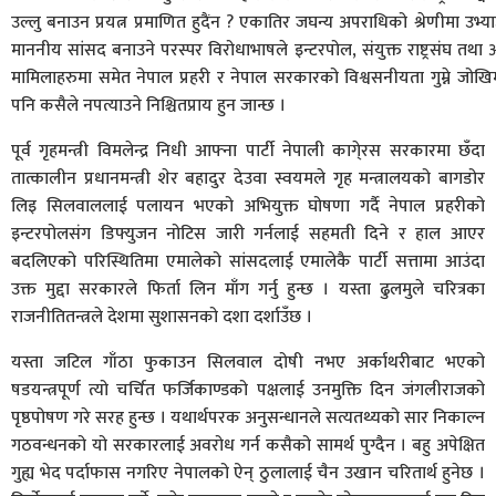
उल्लु बनाउन प्रयत्न प्रमाणित हुदैंन ? एकातिर जघन्य अपराधिको श्रेणीमा उभ्या
माननीय सांसद बनाउने परस्पर विरोधाभाषले इन्टरपोल, संयुक्त राष्ट्रसंघ तथा 
मामिलाहरुमा समेत नेपाल प्रहरी र नेपाल सरकारको विश्वसनीयता गुम्ने जोखिम
पनि कसैले नपत्याउने निश्चितप्राय हुन जान्छ ।
पूर्व गृहमन्त्री विमलेन्द्र निधी आफ्ना पार्टी नेपाली कागे्रस सरकारमा छँदा
तात्कालीन प्रधानमन्त्री शेर बहादुर देउवा स्वयमले गृह मन्त्रालयको बागडोर
लिइ सिलवाललाई पलायन भएको अभियुक्त घोषणा गर्दै नेपाल प्रहरीको
इन्टरपोलसंग डिफ्युजन नोटिस जारी गर्नलाई सहमती दिने र हाल आएर
बदलिएको परिस्थितिमा एमालेको सांसदलाई एमालेकै पार्टी सत्तामा आउंदा
उक्त मुद्दा सरकारले फिर्ता लिन माँग गर्नु हुन्छ । यस्ता ढुलमुले चरित्रका
राजनीतितन्त्रले देशमा सुशासनको दशा दर्शाउँछ ।
यस्ता जटिल गाँठा फुकाउन सिलवाल दोषी नभए अर्काथरीबाट भएको
षडयन्त्रपूर्ण त्यो चर्चित फर्जिकाण्डको पक्षलाई उनमुक्ति दिन जंगलीराजको
पृष्ठपोषण गरे सरह हुन्छ । यथार्थपरक अनुसन्धानले सत्यतथ्यको सार निकाल्न
गठवन्धनको यो सरकारलाई अवरोध गर्न कसैको सामर्थ पुग्दैन । बहु अपेक्षित
गुह्य भेद पर्दाफास नगरिए नेपालको ऐन् ठुलालाई चैन उखान चरितार्थ हुनेछ ।