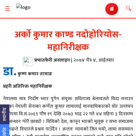
🔍
☰
📰
अर्को कुमार काण्ड नदोहोरियोस-
महानिरीक्षक
प्रभातफेरी अनलाइन
|
२०७४ चैत्र ४, आईतबार
डा.
कृष्ण कमार तामाङ
प्रहरी अतिरिक्त महानिरीक्षक
नेपालमा मात्र निर्दोष भएर पुगेन संयुक्त अधिराज्य बेलायतले विदा मनाउन
गएका नेपाली सेनाका कर्णेल कुमार लामालाई मानवाधिकारको घोर उल्लंघन
स्थानीय
आरोपमा वि.सं.२०६९ पौष १९ देखि २०७३ भाद्र २२ गते ४४ महिना ३ दिनसम्म
अनुसन्धान गरेरै छाड्यो । विधिको देश, कानून भएको मुलुक र सभ्य समाजमा
मनगढन्ते विचारले प्रश्रय पाउँदैंन । अन्ततः न्यायको जित भयो, लामा ससम्मान
युनिकोड