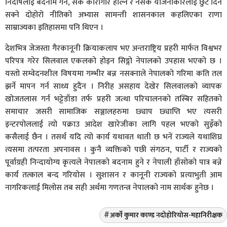
निर्दोषलाई बदनाम गर्ने, सके कारागार हाल्ने र नसके योजनाकारलाई छुट दिन
सक्ने दोहोरो नीतिको अभ्यास सामन्ती शासनकाल कहलिएका राणा
साम्राज्यका इतिहासमा पनि थिएन ।
देशभित्र जेजस्ता गैरकानूनी क्रियाकलाप भए अन्तराष्ट्रिय प्रहरी मार्फत विश्वभर
परिपत्र गरेर सिलवाल एकलको होइन सिङ्गो नेपालको उपहास भएको छ ।
यस्तो सम्वेदनशील विषयमा गम्भीर बन्न नसक्नाले नेपालको गरिमा कति तल
झर्ने मापन गर्न साध्य हुदैंन । निरीह असहाय देखेर सिलवालको व्यापक
खोजतलास गर्न भट्टेडाँडा तर्फ प्रहरी जत्था परिचालनको तस्बिर सहितको
समाचार जसरी सामाजिक सञ्जालहरुमा छ्याप छ्याप्ति भए त्यसरी
इन्टरपोललाई त्यो पक्राउ आदेश खारेजीका लागि पहल भएको सुइँको
कसैलाई छैन । तसर्थ यदि त्यो कार्य यथावत थाती छ भनें राज्यले यथाशिघ्र
त्यसमा तत्परता अपनावस । कुनै व्यक्तिको पछी संगठन, पार्टी र राज्यको
पूर्वाग्रही निन्दायोग्य कृत्यले नेपालको बदनाम हुने र नेपाली हाँसोको पात्र बन्ने
कार्य तत्काल बन्द गरियोस । सुशासन र कानूनी राज्यको प्रत्याभुती आम
नागरिकलाई मिलोस तब सही अर्थमा गणतन्त्र नेपालको नाम सार्थक हुनेछ ।
अर्को कुमार काण्ड नदोहोरियोस-महानिरीक्षक