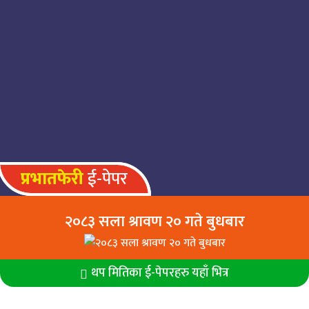
नेप्से २१.१५ अंकले घट्यो
राष्ट्र बैंकमा बारम्बार फेरबदल नगर्न
अर्थमन्त्री स्वर्णिम वाग्लेको सुझाव
प्रभातफेरी
ई-पेपर
२०८३ सला श्रावण २० गते बुधबार
थप मितिका ई-पेपरहरु यहाँ भित्र