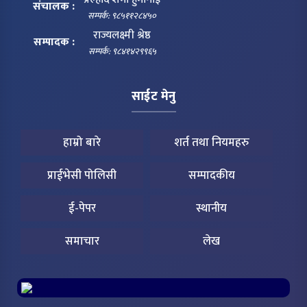
संचालक :
सम्पर्क: ९८५११२८४५०
राज्यलक्ष्मी श्रेष्ठ
सम्पादक :
सम्पर्क: ९८४१४२९९६५
साईट मेनु
हाम्रो बारे
शर्त तथा नियमहरु
प्राईभेसी पोलिसी
सम्पादकीय
ई-पेपर
स्थानीय
समाचार
लेख