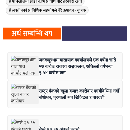
पाँचखालमा आइ.पि.एम प्रविधि बाट तरकारी खेती
लवग्रीनको प्राबिधिक सहयोगले धेरै उत्पादन - कृषक
अर्थ सम्बन्धि थप
जनकपुरधाम यातायात कार्यालयले एक वर्षमा साढे
५७ करोड राजस्व सङ्कलन, अघिल्लो वर्षभन्दा
९.५४ करोड कम
राष्ट्र बैंकको खुला बजार कारोबार कार्यविधिमा नवौँ
संशोधन, प्रणाली थप डिजिटल र पारदर्शी
नेप्से २१.१५ अंकले घट्यो