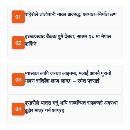
पहिरोले तातोपानी नाका अवरुद्ध, आयात–निर्यात ठप्प
01
हङकङबाट बैंकक पुगे देउवा, साउन २८ मा नेपाल
02
फर्किने
ग्यासका लागि जनता लाइनमा, मलाई आफ्नै पुरानो
03
भाषण सम्झिँदा लाज लाग्छ’ – रमेश प्रसाई
प्रहरीले यात्रा गर्नु अघि सम्बन्धित सडकको अवस्था
04
बुझेर मात्र गर्न आग्रह