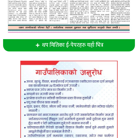
थप मितिका ई-पेपरहरु यहाँ भित्र