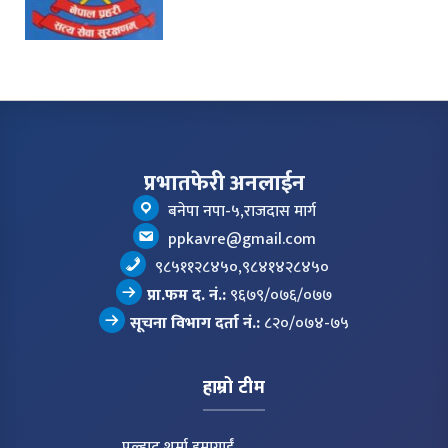
प्रभातफेरी अनलाईन
बनेपा नपा-५,राजदास मार्ग
ppkavre@gmail.com
९८५११२८४५०,९८४१४२८४५०
प्रा.फम द. नं.:
९६७९/०७६/०७७
सूचना विभाग दर्ता नं.:
८२०/०७४-७५
हाम्रो टीम
प्रल्हाद शर्मा हुमागाईं