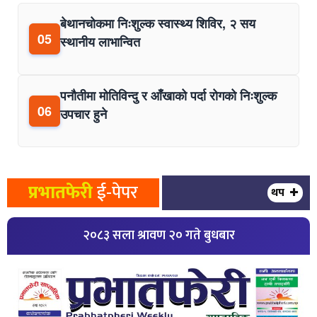
बेथानचोकमा निःशुल्क स्वास्थ्य शिविर, २ सय
05
स्थानीय लाभान्वित
पनौतीमा मोतिविन्दु र आँखाको पर्दा रोगको निःशुल्क
06
उपचार हुने
प्रभातफेरी
ई-पेपर
थप
२०८३ सला श्रावण २० गते बुधबार