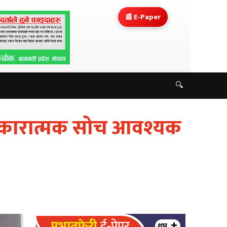
📰 E-Paper
🔍
सकारात्मक सोच आवश्यक
प्रभातफेरी
ई-पेपर
थप