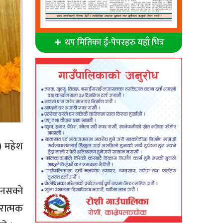
थप मितिका ई-पेपरहरु यहाँ भित्र
) महेश
 नसक्ने
रात्मक