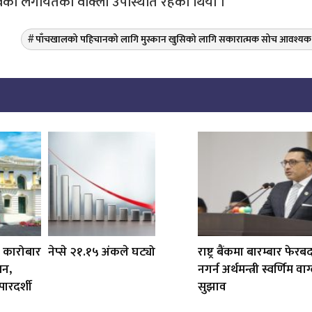
ेविका लगायतको वाक्लो उपस्थिति रहेको थियो ।
पाँचखालको पहिचानको लागि मुस्कान खुसिको लागि सकारात्मक सोच आवश्यक
ार कारोबार
नेप्से २१.१५ अंकले घट्यो
राष्ट्र बैंकमा बारम्बार फेर
धन,
नगर्न अर्थमन्त्री स्वर्णिम वा
ारदर्शी
सुझाव