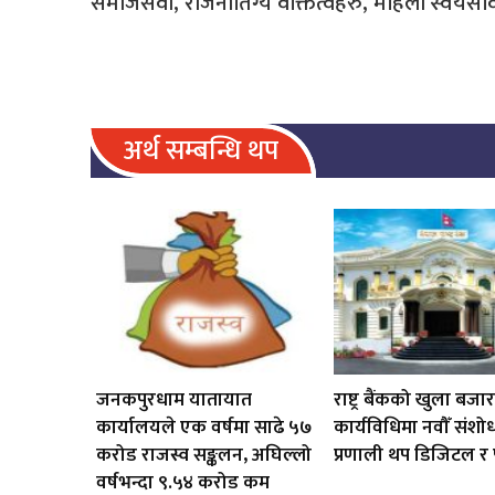
समाजसेवी, राजनीतिग्य वेक्तित्वहरु, महिला स्वयंस
अर्थ सम्बन्धि थप
जनकपुरधाम यातायात
राष्ट्र बैंकको खुला बज
कार्यालयले एक वर्षमा साढे ५७
कार्यविधिमा नवौँ संशो
करोड राजस्व सङ्कलन, अघिल्लो
प्रणाली थप डिजिटल र प
वर्षभन्दा ९.५४ करोड कम