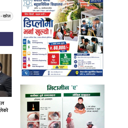
 - खरेल
बदल
ग्लेको