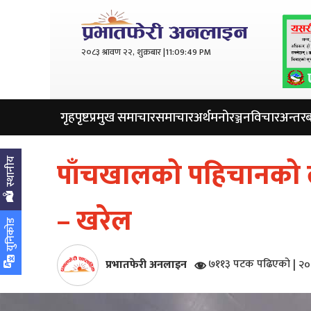
२०८३ श्रावण २२, शुक्रबार |
11:09:50 PM
गृहपृष्ट
प्रमुख समाचार
समाचार
अर्थ
मनोरञ्जन
विचार
अन्तरबा
पाँचखालको पहिचानको 
स्थानीय
– खरेल
युनिकोड
प्रभातफेरी अनलाइन
७११३ पटक पढिएको
|
२०७