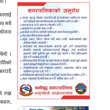
यो ।
िवनलाई
तव सधै
आयोजना
थियो ।
वासिको
ताउंदै
 राख्न
षकहरु,